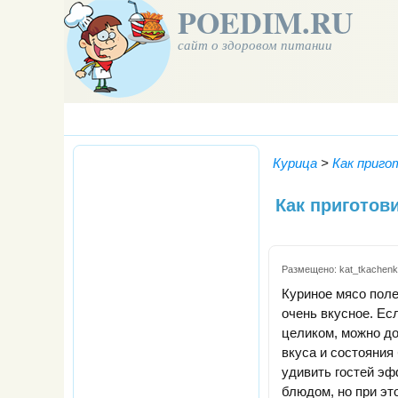
POEDIM.RU
сайт о здоровом питании
Курица
>
Как приго
Как приготов
Размещено:
kat_tkachen
Куриное мясо поле
очень вкусное. Ес
целиком, можно д
вкуса и состояния
удивить гостей э
блюдом, но при э