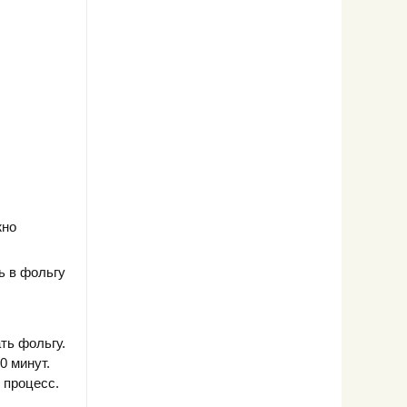
жно
ь в фольгу
ть фольгу.
0 минут.
ь процесс.