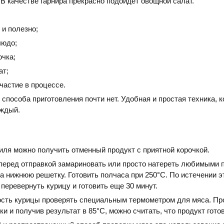
 В качестве гарнира прекрасно подойдет овощной салат.
 и полезно;
людо;
очка;
ат;
частие в процессе.
 способа приготовления почти нет. Удобная и простая техника, 
аждый.
ля можно получить отменный продукт с приятной корочкой.
перед отправкой замариновать или просто натереть любимыми 
а нижнюю решетку. Готовить полчаса при 250°С. По истечении э
перевернуть курицу и готовить еще 30 минут.
ость курицы проверять специальным термометром для мяса. Про
ки и получив результат в 85°С, можно считать, что продукт готов