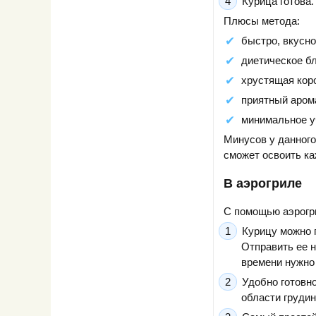
Курица готова.
Плюсы метода:
быстро, вкусно
диетическое б
хрустящая кор
приятный аром
минимальное у
Минусов у данного
сможет освоить к
В аэрогриле
С помощью аэрогри
Курицу можно 
Отправить ее н
времени нужно 
Удобно готовн
области грудин