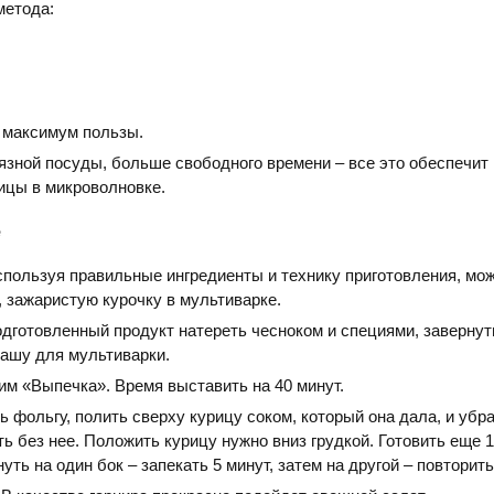
етода:
 максимум пользы.
язной посуды, больше свободного времени – все это обеспечит
ицы в микроволновке.
е
спользуя правильные ингредиенты и технику приготовления, мо
 зажаристую курочку в мультиварке.
дготовленный продукт натереть чесноком и специями, завернут
чашу для мультиварки.
им «Выпечка». Время выставить на 40 минут.
 фольгу, полить сверху курицу соком, который она дала, и убра
ь без нее. Положить курицу нужно вниз грудкой. Готовить еще 1
уть на один бок – запекать 5 минут, затем на другой – повторит