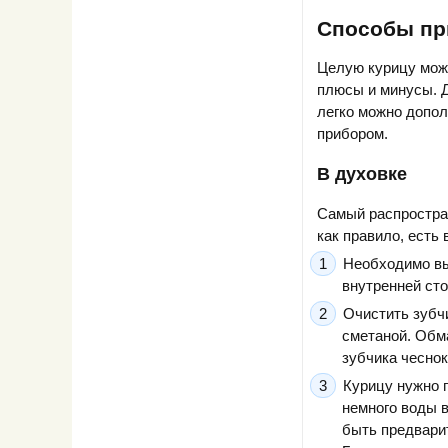
Способы пр
Целую курицу можн
плюсы и минусы. Д
легко можно допол
прибором.
В духовке
Самый распростра
как правило, есть
Необходимо вы
внутренней ст
Очистить зубчи
сметаной. Обма
зубчика чеснок
Курицу нужно 
немного воды 
быть предварит