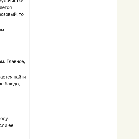
зубочистки.
ляется
розовый, то
ым.
м. Главное,
ается найти
ое блюдо,
оду.
сли ее