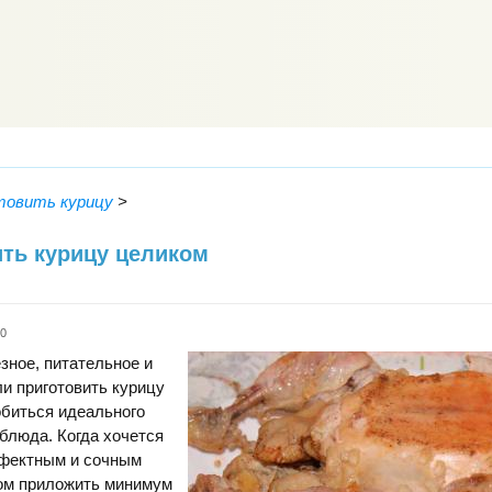
товить курицу
>
ить курицу целиком
k0
зное, питательное и
ли приготовить курицу
обиться идеального
 блюда. Когда хочется
ффектным и сочным
том приложить минимум