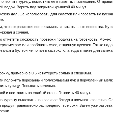
поперчить курицу, поместить ее в пакет для запекания. Отправи
й водой. Варить под закрытой крышкой 40 минут.
ожно дальше использовать для салатов или порезать на кусоч
ом.
м, что сохраняются все витамины и питательные вещества. Кур
нежная и сочная.
о отметить сложность проверки продукта на готовность. Можно
ермометром или пробовать мясо, отщипнув кусочек. Также надо
рвался и бульон не попал в кастрюлю, а вода в пакет для запека
чку, примерно в 0,5 кг, натереть солью и специями.
ли положить порезанный полукольцами лук и порубленный мелк
оить курицу. Посыпать зеленью.
й и поставить на слабый огонь. Готовить 40 минут.
ю курочку выложить на красивое блюдо и посыпать зеленью. Ос
ы продукт равномерно распределил все соки. Затем уже разреза
сочки.