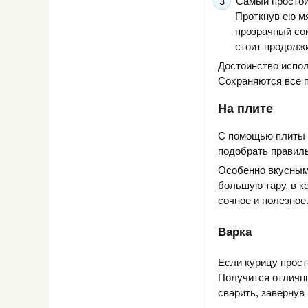
Самый простой
Проткнув ею мя
прозрачный сок
стоит продолжи
Достоинство испол
Сохраняются все п
На плите
С помощью плиты м
подобрать правил
Особенно вкусным 
большую тару, в к
сочное и полезное
Варка
Если курицу просто
Получится отличны
сварить, завернув 