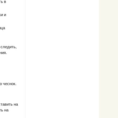
ть в
ки и
ица
 следить,
ния.
о чеснок.
тавить на
ть на