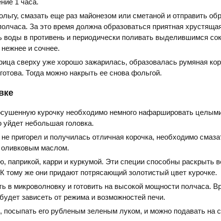
ение 1 часа.
льгу, смазать еще раз майонезом или сметаной и отправить об
полчаса. За это время должна образоваться приятная хрустящая
ь воды в противень и периодически поливать выделившимся сок
 нежнее и сочнее.
урица сверху уже хорошо зажарилась, образовалась румяная кор
 готова. Тогда можно накрыть ее снова фольгой.
вке
сушенную курочку необходимо немного нафаршировать целыми
о уйдет небольшая головка.
не пригорел и получилась отличная корочка, необходимо смаза
 оливковым маслом.
, паприкой, карри и куркумой. Эти специи способны раскрыть в
 К тому же они придают потрясающий золотистый цвет курочке.
ть в микроволновку и готовить на высокой мощности полчаса. В
будет зависеть от режима и возможностей печи.
, посыпать его рубленым зеленым луком, и можно подавать на с