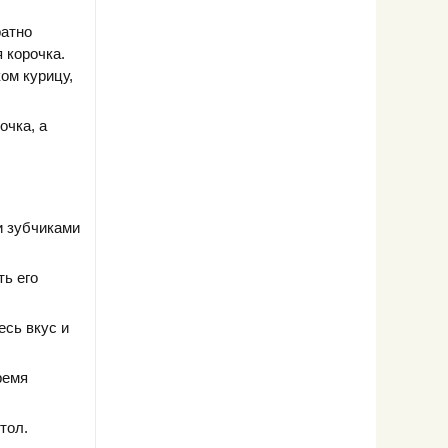
ратно
 корочка.
ом курицу,
очка, а
 зубчиками
ть его
есь вкус и
ремя
тол.