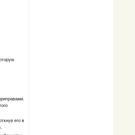
которую
приправами.
того
ткнув его в
.