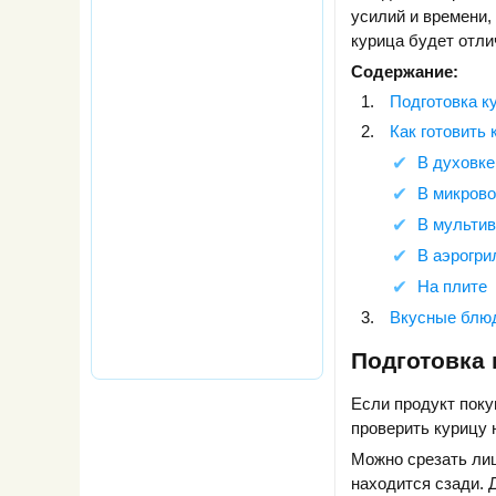
усилий и времени,
курица будет отл
Содержание:
Подготовка к
Как готовить
В духовке
В микров
В мультив
В аэрогри
На плите
Вкусные блюд
Подготовка
Если продукт поку
проверить курицу 
Можно срезать лиш
находится сзади. 