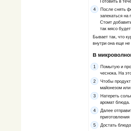
Готовить в теч
После снять фо
запекаться на 
Стоит добавит
так мясо будет
Бывает так, что к
внутри она еще не
В микроволно
Помытую и про
чеснока. На эт
Чтобы продукт 
майонезом или
Натереть солью
аромат блюда.
Далее отправи
приготовления 
Достать блюдо