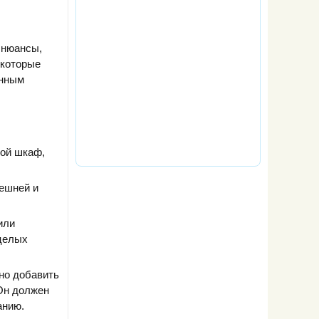
 нюансы,
 которые
онным
вой шкаф,
нешней и
или
 целых
но добавить
 Он должен
анию.