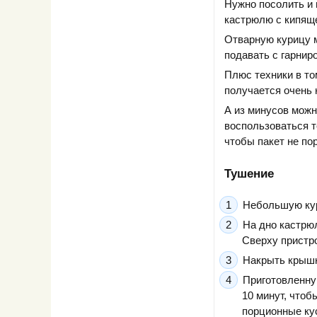
Нужно посолить и 
кастрюлю с кипяще
Отварную курицу м
подавать с гарнир
Плюс техники в то
получается очень 
А из минусов можн
воспользоваться т
чтобы пакет не по
Тушение
Небольшую куро
На дно кастрю
Сверху пристр
Накрыть крышко
Приготовленну
10 минут, чтоб
порционные ку