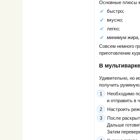
Основные плюсы м
быстро;
вкусно;
легко;
минимум жира,
Совсем немного гр
приготовление кур
В мультиварк
Удивительно, но и
получить румяную,
Необходимо по
и отправить в 
Настроить реж
После раскрыть
Дальше готовит
Затем переверн