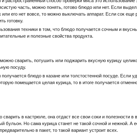
 и распространенный способ проверки мяса это использование 
систую часть, можно понять, готово блюдо или нет. Если выде
 или его нет вовсе, то можно выключать аппарат. Если сок еще 
ть готовку.
ьзования техники в том, что блюдо получается сочным и вкусн
итательные и полезные свойства продукта.
ожно сварить, потушить или поджарить вкусную курицу целико
ьную посуду.
получается блюдо в казане или толстостенной посуде. Если уд
оторую помещается целая курица, то в итоге получается отменн
.
 сварить в кастрюле, она отдаст все свои соки и полезности в в
й бульон. Но сама курица станет не такой сочной и нежной. А е
предварительно в пакет, то такой вариант устроит всех.