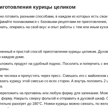
иготовления курицы целиком
о готовить разными способами, в каждом из которых есть свои
авайте познакомимся с базовыми рецептами ее приготовления,
нить, опираясь на свой вкус и опыт работы с тем или иным кух
ненный и простой способ приготовления курицы целиком. Духо
 в каждом доме.
ложить продукт на удобный поднос. Посолить и поперчить с в
ороны.
к чеснока и пропустить через пресс. Смешать его с майонезом 
зать курицу этой смесью со всех сторон. А внутрь положить 2
а.
переложить на противень или любую форму для запекания. Мож
в форму. Накрыть сверху фольгой и отправить в духовой шкаф.
ельно разогрет до 180°С. Ножки курицы можно связать, по жел