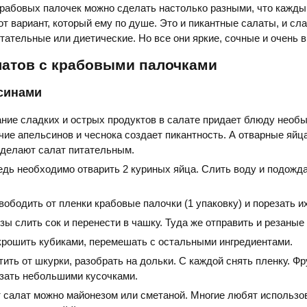
рабовых палочек можно сделать настолько разными, что кажды
от вариант, который ему по душе. Это и пикантные салаты, и сла
тательные или диетические. Но все они яркие, сочные и очень 
латов с крабовыми палочками
ьсинами
ние сладких и острых продуктов в салате придает блюду необ
чие апельсинов и чеснока создает пикантность. А отварные яйц
 делают салат питательным.
едь необходимо отварить 2 куриных яйца. Слить воду и подожда
вободить от пленки крабовые палочки (1 упаковку) и порезать и
зы слить сок и перенести в чашку. Туда же отправить и резаные
крошить кубиками, перемешать с остальными ингредиентами.
ить от шкурки, разобрать на дольки. С каждой снять пленку. Фр
езать небольшими кусочками.
т салат можно майонезом или сметаной. Многие любят использо