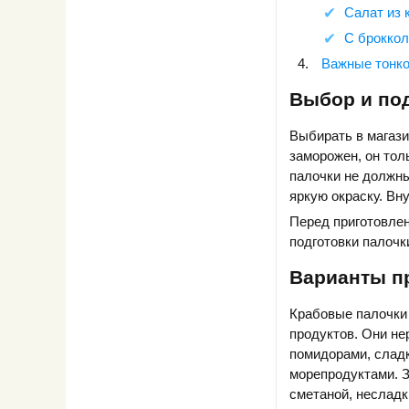
Салат из 
С брокко
Важные тонко
Выбор и под
Выбирать в магази
заморожен, он тол
палочки не должн
яркую окраску. Вн
Перед приготовле
подготовки палочк
Варианты п
Крабовые палочки
продуктов. Они не
помидорами, сладк
морепродуктами. З
сметаной, несладк