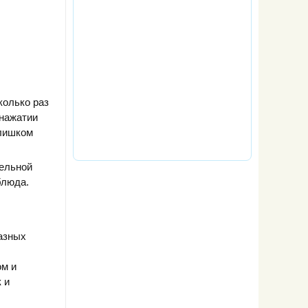
колько раз
 нажатии
слишком
тельной
блюда.
азных
ом и
 и