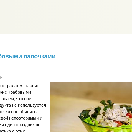
абовыми палочками
k0
пострадал» - гласит
ке с крабовыми
 знаем, что при
дукта не используется
алочки полюбились
свой неповторимый и
Ни один праздник не
атика с этим