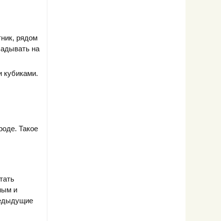
ник, рядом
ладывать на
и кубиками.
роде. Такое
тать
ным и
редыдущие