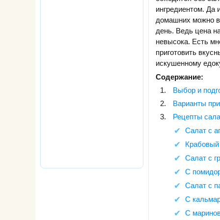
ингредиентом. Да 
домашних можно в
день. Ведь цена н
невысока. Есть мн
приготовить вкусн
искушенному едок
Содержание:
Выбор и подг
Варианты при
Рецепты сала
Салат с 
Крабовый 
Салат с г
С помидор
Салат с п
С кальма
С маринов