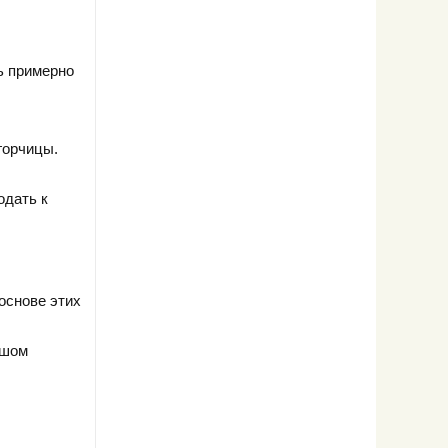
ь примерно
горчицы.
одать к
основе этих
ьшом