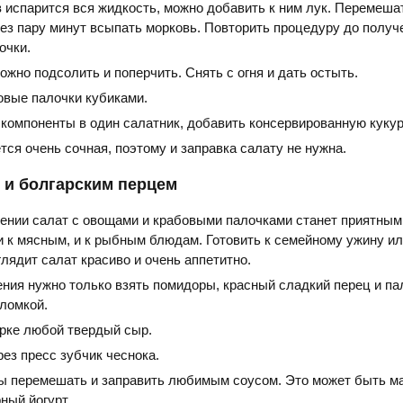
в испарится вся жидкость, можно добавить к ним лук. Перемеша
ез пару минут всыпать морковь. Повторить процедуру до получ
очки.
жно подсолить и поперчить. Снять с огня и дать остыть.
овые палочки кубиками.
 компоненты в один салатник, добавить консервированную кукур
ся очень сочная, поэтому и заправка салату не нужна.
 и болгарским перцем
лении салат с овощами и крабовыми палочками станет приятным
и к мясным, и к рыбным блюдам. Готовить к семейному ужину и
глядит салат красиво и очень аппетитно.
ения нужно только взять помидоры, красный сладкий перец и па
ломкой.
ерке любой твердый сыр.
ез пресс зубчик чеснока.
ы перемешать и заправить любимым соусом. Это может быть м
ный йогурт.