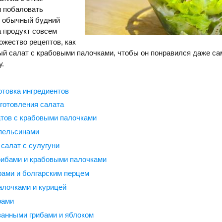
и побаловать
 обычный будний
а продукт совсем
ожество рецептов, как
ый салат с крабовыми палочками, чтобы он понравился даже с
у.
отовка ингредиентов
готовления салата
тов с крабовыми палочками
апельсинами
салат с сулугуни
рибами и крабовыми палочками
ами и болгарским перцем
алочками и курицей
рами
анными грибами и яблоком