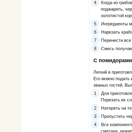
Когда из грибо
поджарить, чер
золотистой кор
Ингредиенты мо
Нарезать краб
Перенести все
Смесь получает
С помидорами
Легкий в приготов
Его можно подать 
званых гостей. Вы
Для приготовл
Порезать их со
Натереть на т
Пропустить чер
Все компонент
сметана, нежир