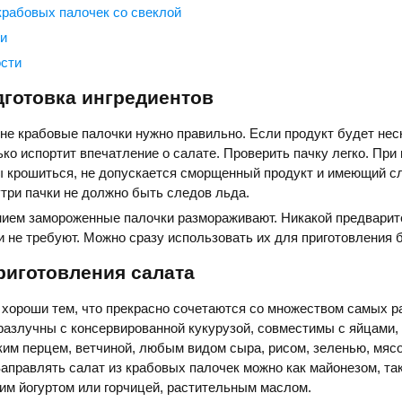
крабовых палочек со свеклой
ли
сти
готовка ингредиентов
не крабовые палочки нужно правильно. Если продукт будет нес
ько испортит впечатление о салате. Проверить пачку легко. При
ы крошиться, не допускается сморщенный продукт и имеющий 
утри пачки не должно быть следов льда.
нием замороженные палочки размораживают. Никакой предвари
и не требуют. Можно сразу использовать их для приготовления 
риготовления салата
 хороши тем, что прекрасно сочетаются со множеством самых р
разлучны с консервированной кукурузой, совместимы с яйцами,
им перцем, ветчиной, любым видом сыра, рисом, зеленью, мяс
аправлять салат из крабовых палочек можно как майонезом, так
им йогуртом или горчицей, растительным маслом.