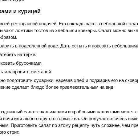
ками и курицей
воей ресторанной подачей. Его накладывают в небольшой салат
ывают ломтики тостов из хлеба или крекеры. Салат можно вык
образом.
варить в подсоленной воде. Дать остыть и порезать небольшим
тереть на терке.
ковать брусочками.
ь и заправить сметаной.
но подготовить сухарики, нарезав хлеб и поджарив его на сково
нение сделает блюдо более привлекательным на вид.
аздничный салат с кальмарами и крабовыми палочками может с
й ночи или любого другого торжества. Он получается очень неж
ым. Приготовить салат по этому рецепту чуть сложнее, чем п
ого стоит.