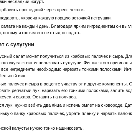
вки несладкий йогурт.
добавить прошедший через пресс чеснок.
подавать, украсив каждую порцию веточкой петрушки.
салата на каждый день. Благодаря ярким ингредиентам он выг
, потому и гостям его не стыдно подать.
т с сулугуни
сный салат может получиться из крабовых палочек и сыра. Дл
ого вкуса стоит использовать сулугуни. Фишка этого оригиналь
о все ингредиенты необходимо нарезать тонкими полосками. Ин
бельный вид.
ых палочек и сыра в рецепте участвуют и другие компоненты. 
вать репчатый лук: нарезать его тонкими полосками, залить во
суса и сахара. Оставить на полчаса.
я лук, нужно взбить два яйца и испечь омлет на сковороде. Дат
нькую пачку крабовых палочек, убрать пленку и нарвать палочк
нской капусты нужно тонко нашинковать.