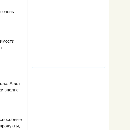
е очень
симости
ет
сла. А вот
ки вполне
 способные
 продукты,