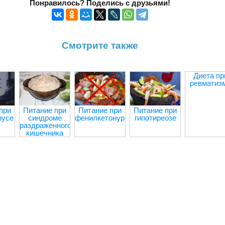
Понравилось? Поделись с друзьями!
Смотрите также
Диета пр
ревматиз
при
Питание при
Питание при
Питание при
русе
синдроме
фенилкетонурии
гипотиреозе
раздраженного
кишечника