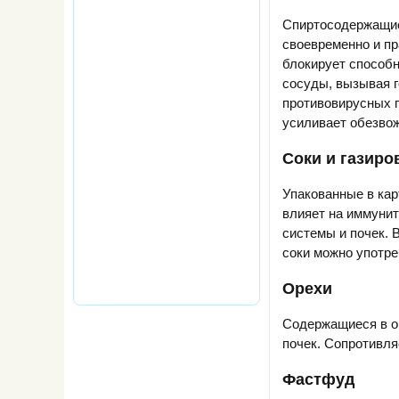
Спиртосодержащие
своевременно и пр
блокирует способн
сосуды, вызывая г
противовирусных п
усиливает обезвож
Соки и газиро
Упакованные в кар
влияет на иммунит
системы и почек. 
соки можно употре
Орехи
Содержащиеся в о
почек. Сопротивля
Фастфуд