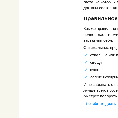
глотание которых 
должны составлят
Правильное
Как же правильно 
подверглась терми
заставляя себя.
Оптимальные прод
отварные или п
овощи;
каши;
легкие нежирн
И не забывать о б
лучше всего прост
быстрее побороть
Лечебные диеты