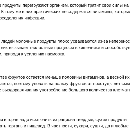
продукты перегружают организм, который тратит свои силы на
 К тому же в них практических не содержатся витамины, которы
реодоления инфекции.
х людей молочные продукты плохо усваиваются из-за неперено
 них вызывает гнилостные процессы в кишечнике и способству
, приводя к усилению насморка.
тве фруктов остается меньше половины витаминов, а весной их
тается, поэтому уповать на пользу фруктов от простуды нет смы
с выздоравливания употребление большого количества клетчат
и в горле надо исключить из рациона твердые, сухие продукты,
ать гортань и пищевод. В частности, сухари, сушки, да и любые