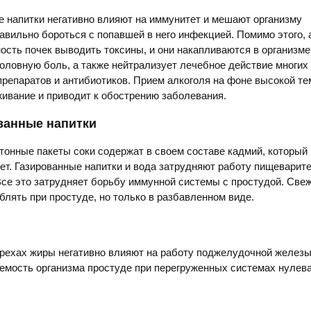
 напитки негативно влияют на иммунитет и мешают организму
авильно бороться с попавшей в него инфекцией. Помимо этого, 
ость почек выводить токсины, и они накапливаются в организме
оловную боль, а также нейтрализует лечебное действие многих
репаратов и антибиотиков. Прием алкоголя на фоне высокой т
ивание и приводит к обострению заболевания.
ванные напитки
тонные пакеты соки содержат в своем составе кадмий, который 
ет. Газированные напитки и вода затрудняют работу пищеварит
Все это затрудняет борьбу иммунной системы с простудой. Св
блять при простуде, но только в разбавленном виде.
рехах жиры негативно влияют на работу поджелудочной железы,
емость организма простуде при перегруженных системах нулева