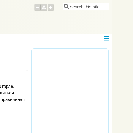
Поиск
Форма поиска
 горле,
виться.
 правильная