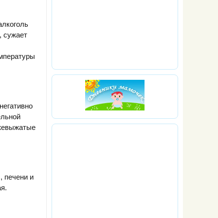
алкоголь
, сужает
емпературы
негативно
ельной
ежевыжатые
 печени и
я.