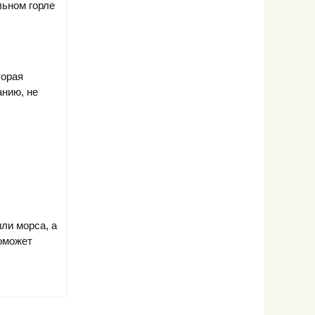
льном горле
торая
анию, не
ли морса, а
поможет