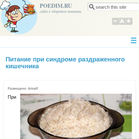
POEDIM.RU
Поиск
Форма поиска
сайт о здоровом питании
Питание при синдроме раздраженного
кишечника
Размещено:
ArinaR
При