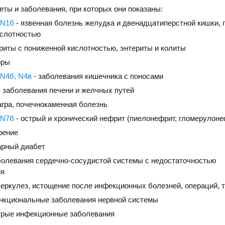
еты и заболевания, при которых они показаны:
 N1б
- язвенная болезнь желудка и двенадцатиперстной кишки, 
слотностью
триты с пониженной кислотностью, энтериты и колиты
оры
 N4б, N4в
- заболевания кишечника с поносами
 заболевания печени и желчных путей
агра, почечнокаменная болезнь
 N7б
- острый и хронический нефрит (пиелонефрит, гломерулоне
рение
арный диабет
болевания сердечно-сосудистой системы с недостаточностью
ия
беркулез, истощение после инфекционных болезней, операций, 
нкциональные заболевания нервной системы
трые инфекционные заболевания