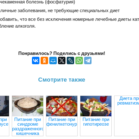
чекаменная болезнь (фосфатурия)
зличные заболевания, не требующие специальных диет
бавить, что все без исключения номерные лечебные диеты кат
ление алкоголя.
Понравилось? Поделись с друзьями!
Смотрите также
Диета пр
ревматиз
при
Питание при
Питание при
Питание при
русе
синдроме
фенилкетонурии
гипотиреозе
раздраженного
кишечника