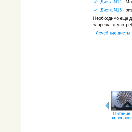
Диета N14
- Мо
Диета N15
- ра
Необходимо еще до
запрещают употреб
Лечебные диеты
Питание 
коронави