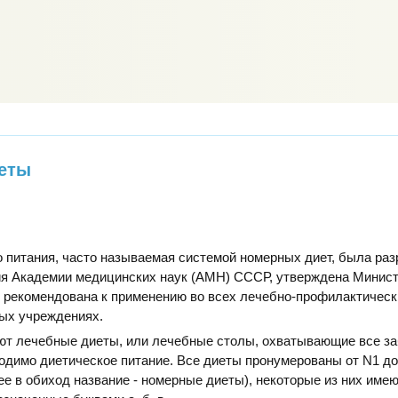
еты
 питания, часто называемая системой номерных диет, была раз
ия Академии медицинских наук (АМН) СССР, утверждена Минис
 рекомендована к применению во всех лечебно-профилактическ
ых учреждениях.
ют лечебные диеты, или лечебные столы, охватывающие все за
одимо диетическое питание. Все диеты пронумерованы от N1 д
е в обиход название - номерные диеты), некоторые из них име