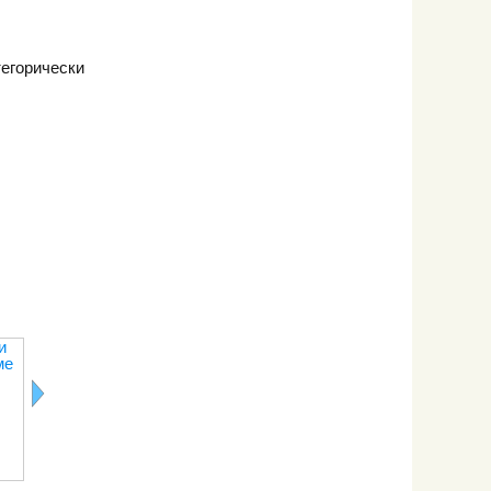
егорически
и
Диета против
Питание при
Диета при
Питание пр
ме
курения
депрессии
простуде
изжоге