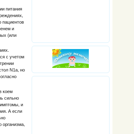
ии питания
чреждениях,
ю пациентов
менем и
ных (или
иях.
ся с учетом
стрении
стол N1а, но
согласно
в коем
нь сильно
имптомы, и
ия. А если
ьно
о организма,