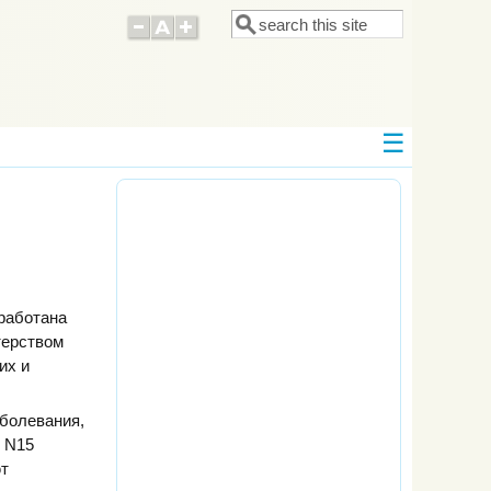
Поиск
Форма поиска
работана
терством
их и
болевания,
о N15
ют