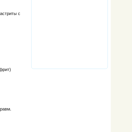
гастриты с
фрит)
травм.