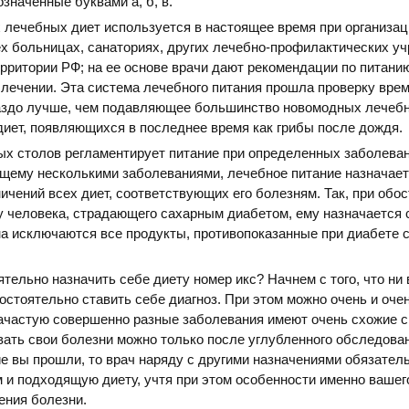
значенные буквами а, б, в.
лечебных диет используется в настоящее время при организац
ех больницах, санаториях, других лечебно-профилактических у
рритории РФ; на ее основе врачи дают рекомендации по питани
лечении. Эта система лечебного питания прошла проверку вре
раздо лучше, чем подавляющее большинство новомодных лечеб
иет, появляющихся в последнее время как грибы после дождя.
х столов регламентирует питание при определенных заболеван
щему несколькими заболеваниями, лечебное питание назначает
ничений всех диет, соответствующих его болезням. Так, при обо
у человека, страдающего сахарным диабетом, ему назначается 
на исключаются все продукты, противопоказанные при диабете 
тельно назначить себе диету номер икс? Начнем с того, что ни 
остоятельно ставить себе диагноз. При этом можно очень и оче
ачастую совершенно разные заболевания имеют очень схожие с
вать свои болезни можно только после углубленного обследован
е вы прошли, то врач наряду с другими назначениями обязател
 и подходящую диету, учтя при этом особенности именно вашег
ения болезни.