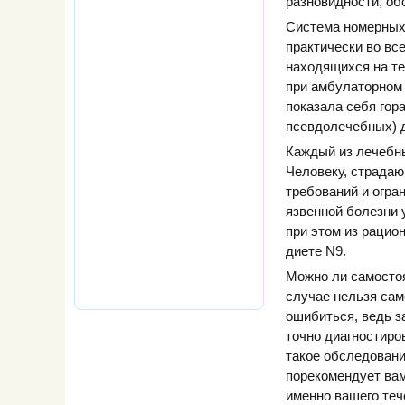
разновидности, обо
Система номерных 
практически во вс
находящихся на те
при амбулаторном 
показала себя го
псевдолечебных) д
Каждый из лечебны
Человеку, страдаю
требований и огра
язвенной болезни 
при этом из рацио
диете N9.
Можно ли самостоя
случае нельзя сам
ошибиться, ведь з
точно диагностиро
такое обследовани
порекомендует вам
именно вашего теч