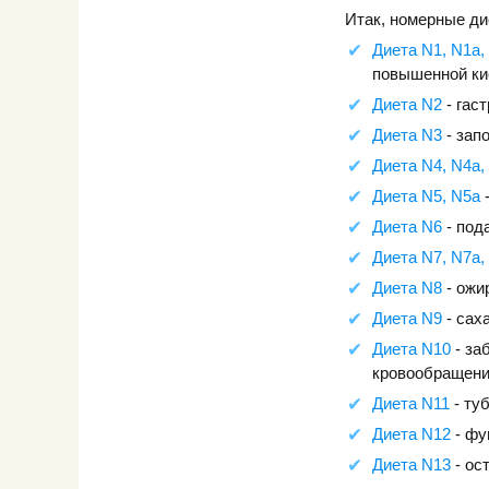
Итак, номерные ди
Диета N1, N1а,
повышенной ки
Диета N2
- гас
Диета N3
- зап
Диета N4, N4а,
Диета N5, N5а
-
Диета N6
- под
Диета N7, N7а,
Диета N8
- ожи
Диета N9
- сах
Диета N10
- за
кровообращен
Диета N11
- ту
Диета N12
- фу
Диета N13
- ос