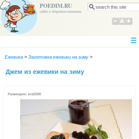
POEDIM.RU
Поиск
Форма поиска
сайт о здоровом питании
Ежевика
>
Заготовка ежевики на зиму
>
Джем из ежевики на зиму
Размещено:
eva5588