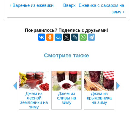
‹ Варенье из ежевики
Вверх
Ежевика с сахаром на
зиму ›
Понравилось? Поделись с друзьями!
Смотрите также
Джем из
Джем из
Джем из
Дже
лесной
сливы на
крыжовника
мали
земляники на
зиму
на зиму
зи
зиму