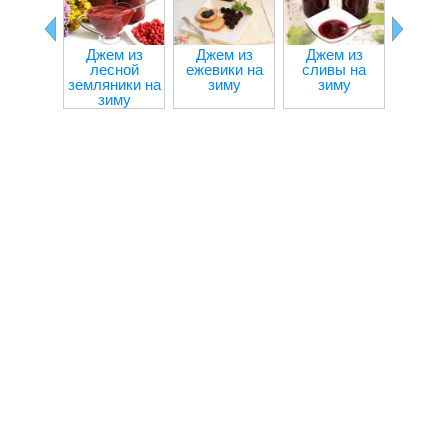
Джем из
Джем из
Джем из
Дже
лесной
ежевики на
сливы на
крыжо
земляники на
зиму
зиму
на з
зиму