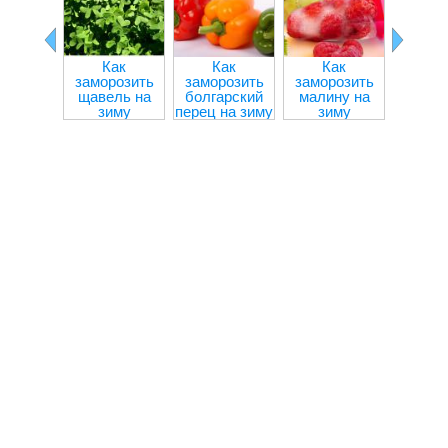
Как
Как
Как
Ка
заморозить
заморозить
заморозить
замор
щавель на
болгарский
малину на
шпина
зиму
перец на зиму
зиму
зи
целиком и
кусочками