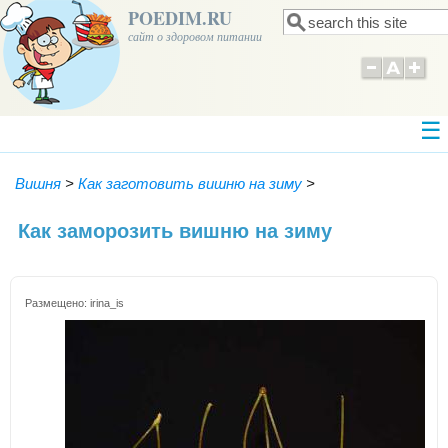
POEDIM.RU
Поиск
Форма поиска
сайт о здоровом питании
Вишня
>
Как заготовить вишню на зиму
>
Как заморозить вишню на зиму
Размещено:
irina_is