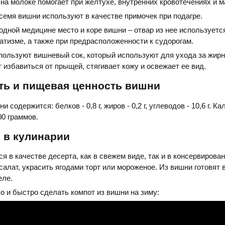
на молоке помогает при желтухе, внутренних кровотечениях и м
семя вишни используют в качестве примочек при подагре.
дной медицине место и коре вишни – отвар из нее используетс
атизме, а также при предрасположенности к судорогам.
пользуют вишневый сок, который используют для ухода за жир
т избавиться от прыщей, стягивает кожу и освежает ее вид.
ть и пищевая ценность вишни
 содержится: белков - 0,8 г, жиров - 0,2 г, углеводов - 10,6 г. К
100 граммов.
 в кулинарии
я в качестве десерта, как в свежем виде, так и в консервирова
салат, украсить ягодами торт или мороженое. Из вишни готовят 
еле.
ко и быстро сделать компот из вишни на зиму: