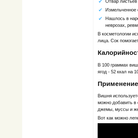
Отвар листьев 
Измельченное 
Нашлось в наро
неврозах, ревм
В косметологии ис
лица. Сок помогае
Калорийнос
В 100 граммах вишни
ягод - 52 ккал на 
Применение
Вишня используетс
можно добавить в 
джемы, муссы и ж
Вот как можно лег