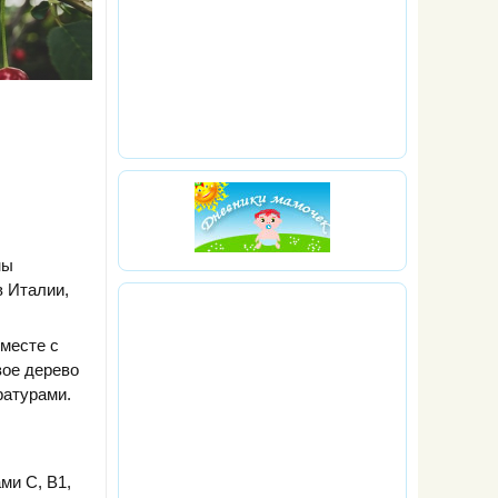
ны
в Италии,
вместе с
вое дерево
ратурами.
ми С, В1,