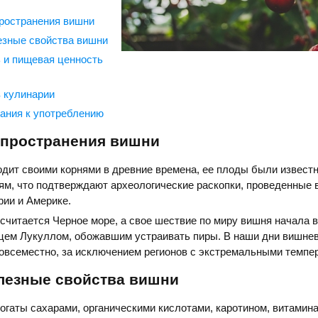
ространения вишни
езные свойства вишни
 и пищевая ценность
 кулинарии
ания к употреблению
спространения вишни
дит своими корнями в древние времена, ее плоды были извест
м, что подтверждают археологические раскопки, проведенные 
ии и Америке.
считается Черное море, а свое шествие по миру вишня начала 
цем Лукуллом, обожавшим устраивать пиры. В наши дни вишне
овсеместно, за исключением регионов с экстремальными темпе
олезные свойства вишни
гаты сахарами, органическими кислотами, каротином, витамина