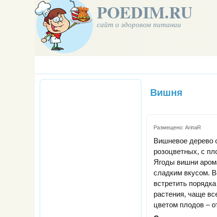
POEDIM.RU
сайт о здоровом питании
Вишня
Размещено:
ArinaR
Вишневое дерево о
розоцветных, с пл
Ягоды вишни арома
сладким вкусом. В
встретить порядка
растения, чаще в
цветом плодов – от