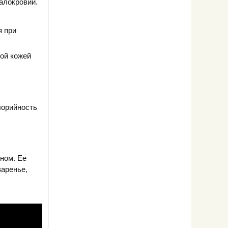
алокровии.
я при
ной кожей
алорийность
нном. Ее
варенье,