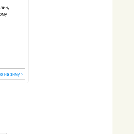
лин,
тому
ю на зиму ›