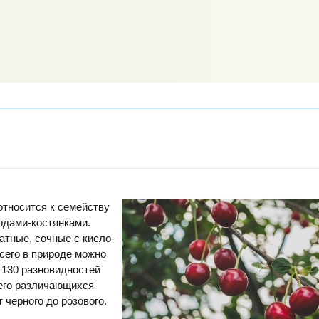
тносится к семейству
одами-костянками.
тные, сочные с кисло-
сего в природе можно
 130 разновидностей
сего различающихся
 черного до розового.