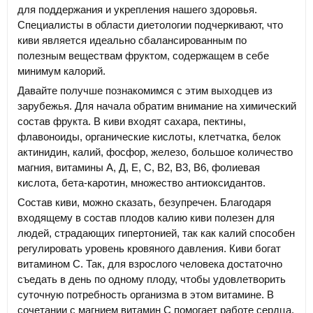
для поддержания и укрепления нашего здоровья.
Специалисты в области диетологии подчеркивают, что
киви является идеально сбалансированным по
полезным веществам фруктом, содержащем в себе
минимум калорий.
Давайте получше познакомимся с этим выходцев из
зарубежья. Для начала обратим внимание на химический
состав фрукта. В киви входят сахара, пектины,
флавоноиды, органические кислоты, клетчатка, белок
актинидин, калий, фосфор, железо, большое количество
магния, витамины А, Д, Е, С, В2, В3, В6, фолиевая
кислота, бета-каротин, множество антиоксидантов.
Состав киви, можно сказать, безупречен. Благодаря
входящему в состав плодов калию киви полезен для
людей, страдающих гипертонией, так как калий способен
регулировать уровень кровяного давления. Киви богат
витамином С. Так, для взрослого человека достаточно
съедать в день по одному плоду, чтобы удовлетворить
суточную потребность организма в этом витамине. В
сочетании с магнием витамин С помогает работе сердца.