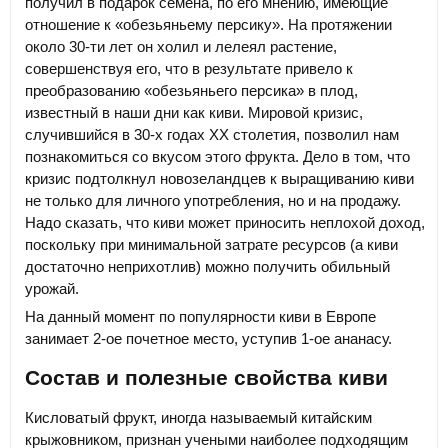
получил в подарок семена, по его мнению, имеющие
отношение к «обезьяньему персику». На протяжении
около 30-ти лет он холил и лелеял растение,
совершенствуя его, что в результате привело к
преобразованию «обезьяньего персика» в плод,
известный в наши дни как киви. Мировой кризис,
случившийся в 30-х годах ХХ столетия, позволил нам
познакомиться со вкусом этого фрукта. Дело в том, что
кризис подтолкнул новозеландцев к выращиванию киви
не только для личного употребления, но и на продажу.
Надо сказать, что киви может приносить неплохой доход,
поскольку при минимальной затрате ресурсов (а киви
достаточно неприхотлив) можно получить обильный
урожай.
На данный момент по популярности киви в Европе
занимает 2-ое почетное место, уступив 1-ое ананасу.
Состав и полезные свойства киви
Кисловатый фрукт, иногда называемый китайским
крыжовником, признан учеными наиболее подходящим