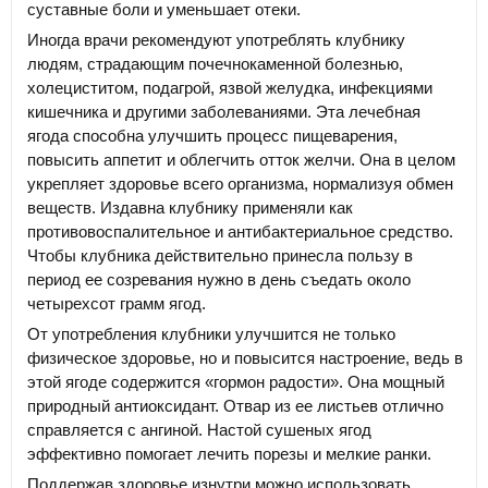
суставные боли и уменьшает отеки.
Иногда врачи рекомендуют употреблять клубнику
людям, страдающим почечнокаменной болезнью,
холециститом, подагрой, язвой желудка, инфекциями
кишечника и другими заболеваниями. Эта лечебная
ягода способна улучшить процесс пищеварения,
повысить аппетит и облегчить отток желчи. Она в целом
укрепляет здоровье всего организма, нормализуя обмен
веществ. Издавна клубнику применяли как
противовоспалительное и антибактериальное средство.
Чтобы клубника действительно принесла пользу в
период ее созревания нужно в день съедать около
четырехсот грамм ягод.
От употребления клубники улучшится не только
физическое здоровье, но и повысится настроение, ведь в
этой ягоде содержится «гормон радости». Она мощный
природный антиоксидант. Отвар из ее листьев отлично
справляется с ангиной. Настой сушеных ягод
эффективно помогает лечить порезы и мелкие ранки.
Поддержав здоровье изнутри можно использовать