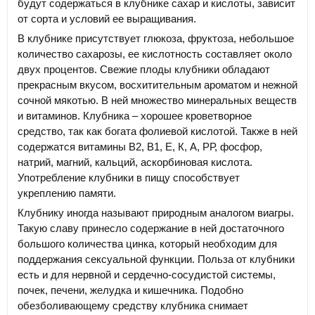
будут содержаться в клубнике сахар и кислоты, зависит
от сорта и условий ее выращивания.
В клубнике присутствует глюкоза, фруктоза, небольшое
количество сахарозы, ее кислотность составляет около
двух процентов. Свежие плоды клубники обладают
прекрасным вкусом, восхитительным ароматом и нежной
сочной мякотью. В ней множество минеральных веществ
и витаминов. Клубника – хорошее кроветворное
средство, так как богата фолиевой кислотой. Также в ней
содержатся витамины В2, В1, Е, К, А, РР, фосфор,
натрий, магний, кальций, аскорбиновая кислота.
Употребление клубники в пищу способствует
укреплению памяти.
Клубнику иногда называют природным аналогом виагры.
Такую славу принесло содержание в ней достаточного
большого количества цинка, который необходим для
поддержания сексуальной функции. Польза от клубники
есть и для нервной и сердечно-сосудистой системы,
почек, печени, желудка и кишечника. Подобно
обезболивающему средству клубника снимает