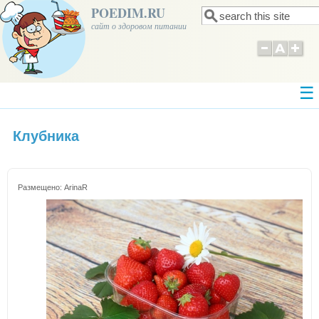
POEDIM.RU
Поиск
Форма поиска
сайт о здоровом питании
Клубника
Размещено:
ArinaR