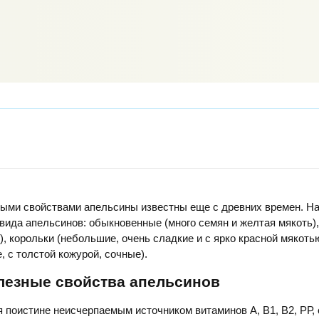
ыми свойствами апельсины известны еще с древних времен. Н
вида апельсинов: обыкновенные (много семян и желтая мякоть)
), корольки (небольшие, очень сладкие и с ярко красной мякоть
 с толстой кожурой, сочные).
лезные свойства апельсинов
 поистине неисчерпаемым источником витаминов А, В1, В2, РР,