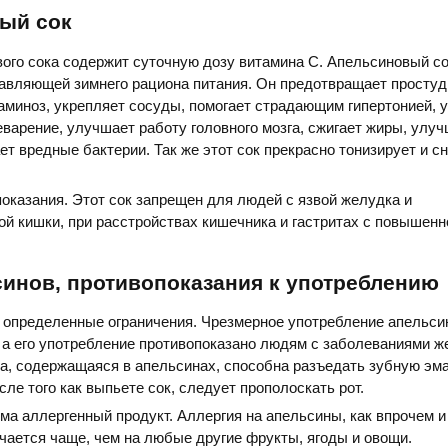
ый сок
ого сока содержит суточную дозу витамина С. Апельсиновый со
тавляющей зимнего рациона питания. Он предотвращает просту
аминоз, укрепляет сосуды, помогает страдающим гипертонией, 
еварение, улучшает работу головного мозга, сжигает жиры, улу
ет вредные бактерии. Так же этот сок прекрасно тонизирует и с
показания. Этот сок запрещен для людей с язвой желудка и
й кишки, при расстройствах кишечника и гастритах с повышенн
инов, противопоказания к употреблению
 определенные ограничения. Чрезмерное употребление апельси
 а его употребление противопоказано людям с заболеваниями ж
а, содержащаяся в апельсинах, способна разъедать зубную эм
сле того как выпьете сок, следует прополоскать рот.
ьма аллергенный продукт. Аллергия на апельсины, как впрочем и
чается чаще, чем на любые другие фрукты, ягоды и овощи.