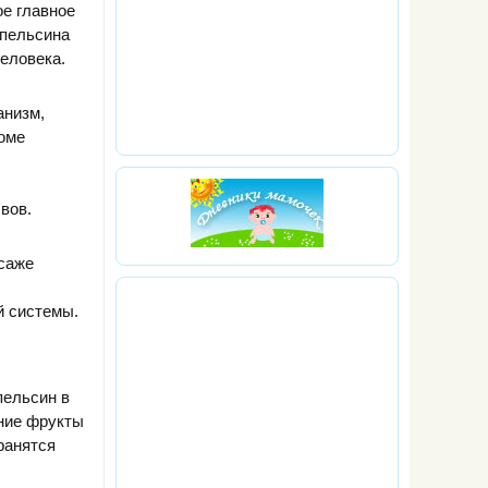
ое главное
апельсина
человека.
анизм,
роме
вов.
ссаже
й системы.
пельсин в
дние фрукты
ранятся