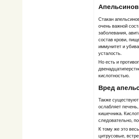
Апельсинов
Стакан апельсинов
очень важной сос
заболевания, авит
состав крови, пищ
иммунитет и убива
усталость.
Но есть и противо
двенадцатиперстно
кислотностью.
Вред апельс
Также существуют
ослабляет печень,
кишечника. Кислот
следовательно, по
К тому же это вес
цитрусовые, встре