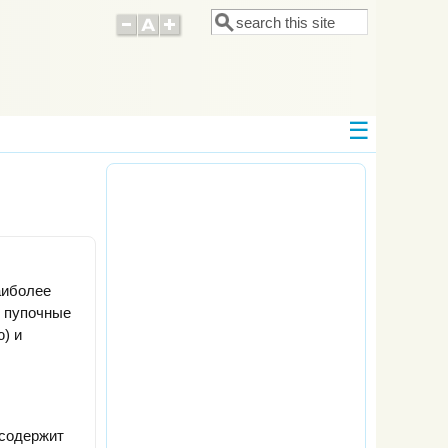
Поиск
Форма поиска
аиболее
, пупочные
ю) и
 содержит