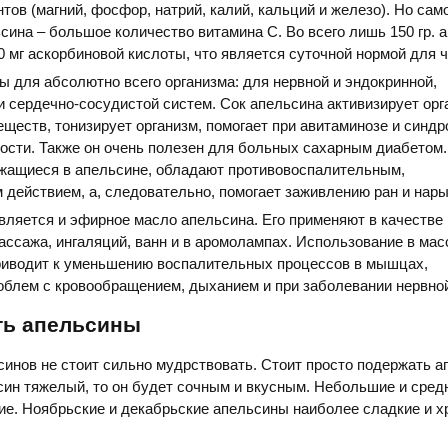
тов (магний, фосфор, натрий, калий, кальций и железо). Но сам
сина – большое количество витамина С. Во всего лишь 150 гр. 
0 мг аскорбиновой кислоты, что является суточной нормой для 
 для абсолютно всего организма: для нервной и эндокринной,
 сердечно-сосудистой систем. Сок апельсина активизирует орг
ществ, тонизирует организм, помогает при авитаминозе и синд
ости. Также он очень полезен для больных сахарным диабетом.
жащиеся в апельсине, обладают противовоспалительным,
действием, а, следовательно, помогает заживлению ран и нары
ляется и эфирное масло апельсина. Его применяют в качестве
ассажа, ингаляций, ванн и в аромолампах. Использование в ма
риводит к уменьшению воспалительных процессов в мышцах,
облем с кровообращением, дыханием и при заболевании нервно
ть апельсины
инов не стоит сильно мудрствовать. Стоит просто подержать а
син тяжелый, то он будет сочным и вкусным. Небольшие и сре
е. Ноябрьские и декабрьские апельсины наиболее сладкие и х