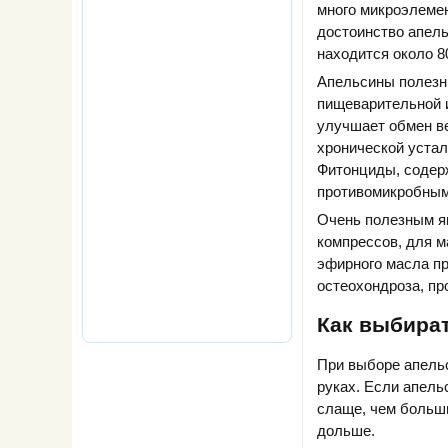
много микроэлемен
достоинство апель
находится около 8
Апельсины полезны
пищеварительной и
улучшает обмен ве
хронической устал
Фитонциды, содер
противомикробным 
Очень полезным яв
компрессов, для м
эфирного масла п
остеохондроза, пр
Как выбира
При выборе апельс
руках. Если апель
слаще, чем больши
дольше.