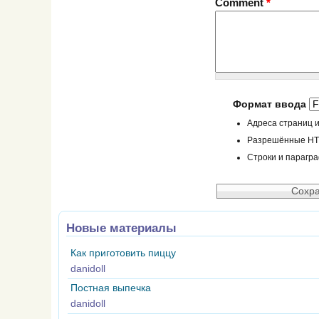
Comment
*
Формат ввода
Адреса страниц и
Разрешённые HTML
Строки и парагр
Новые материалы
Как приготовить пиццу
danidoll
Постная выпечка
danidoll