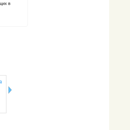
щих в
Свити
Водяника
Нони
Виноград
й
(шикша)
Кишмиш