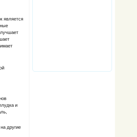
к является
дные
улучшает
чшает
нимает
ой
нов
елудка и
аль,
 на другие