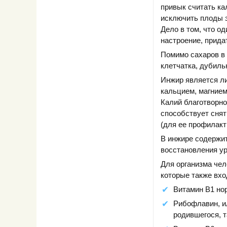
привык считать ка
исключить плоды э
Дело в том, что о
настроение, прида
Помимо сахаров в 
клетчатка, дубиль
Инжир является ли
кальцием, магнием
Калий благотворно
способствует снят
(для ее профилакт
В инжире содержит
восстановления ур
Для организма чел
которые также вхо
Витамин В1 но
Рибофлавин, ил
родившегося, т