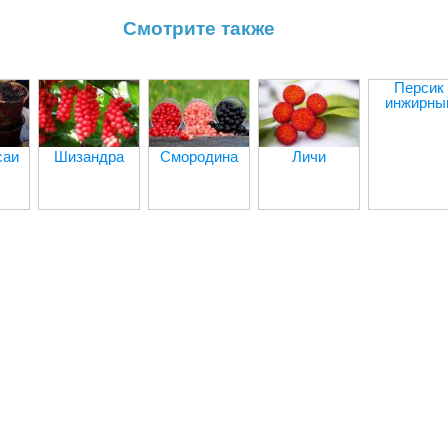
Смотрите также
Персик
инжирны
саи
Шизандра
Смородина
Личи