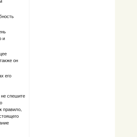
м
бность
ень
ю и
щее
также он
х его
, не спешите
о
к правило,
астоящего
ание