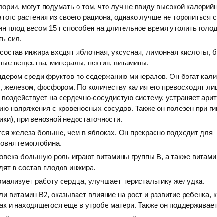
лории, могут подумать о том, что лучше ввиду высокой калорий
того растения из своего рациона, однако лучше не торопиться 
дин плод весом 15 г способен на длительное время утолить голо
ть сил.
состав инжира входят яблочная, уксусная, лимонная кислоты, б
ные вещества, минералы, пектин, витамины.
дером среди фруктов по содержанию минералов. Он богат кали
, железом, фосфором. По количеству калия его превосходят ли
 воздействует на сердечно-сосудистую систему, устраняет арит
ию напряжения с кровеносных сосудов. Также он полезен при ги
ики), при венозной недостаточности.
ся железа больше, чем в яблоках. Он прекрасно подходит для
овня гемоглобина.
овека большую роль играют витамины группы В, а также витамин
дят в состав плодов инжира.
рмализует работу сердца, улучшает перистальтику желудка.
и витамин В2, оказывает влияние на рост и развитие ребенка, к
ак и находящегося еще в утробе матери. Также он поддерживает