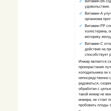
Витамин В6 со
удовольствия.
Витамин А улу
организма про
Витамин РР сп
холестерина, 
моторику желу
Витамин С отл
действие на пр
способствует р
Инжир является ск
произрастания луч
холодильника он х
непосредственно с 
радоваться, скоре
обработан с целью
такой инжир не мо
инжира, не стоит 
пробовать плоды э