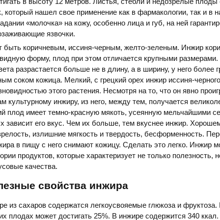
тигать в высоту 12 метров. Листья, стебли и недозрелые плоды
, который нашел свое применение как в фармакологии, так и в 
адании «молочка» на кожу, особенно лица и губ, на ней гаранти
озаживающие язвочки.
т быть коричневым, иссиня-черным, желто-зеленым. Инжир кори
видную форму, плод при этом отличается крупными размерами.
ета разрастается больше не в длину, а в ширину, у него более г
м соком кожица. Мелкий, с грецкий орех инжир иссиня-черного
зновидностью этого растения. Несмотря на то, что он явно прои
м культурному инжиру, из него, между тем, получается великол
й плод имеет темно-красную мякоть, усеянную мельчайшими се
х зависит его вкус. Чем их больше, тем вкуснее инжир. Хороше
релость, излишние мягкость и твердость, бесформенность. Пе
ира в пищу с него снимают кожицу. Сделать это легко. Инжир 
гории продуктов, которые характеризует не только полезность, н
усовые качества.
лезные свойства инжира
ре из сахаров содержатся легкоусвояемые глюкоза и фруктоза.
их плодах может достигать 25%. В инжире содержится 340 ккал. 