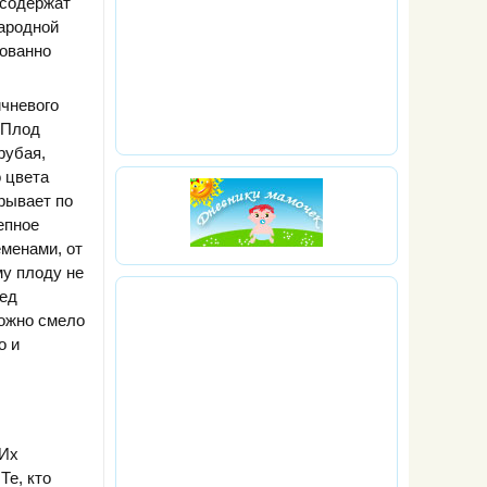
 содержат
народной
рованно
чневого
 Плод
рубая,
 цвета
грывает по
епное
менами, от
му плоду не
ред
можно смело
о и
 Их
Те, кто