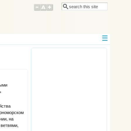
Поиск
Форма поиска
ными
ь
йства
ерноморском
нии, на
 ветвями,