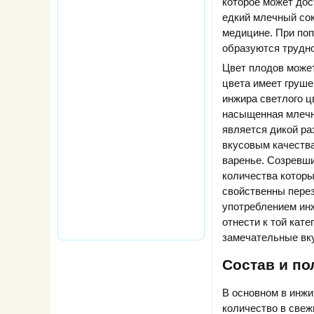
которое может дос
едкий млечный сок
медицине. При поп
образуются трудн
Цвет плодов може
цвета имеет груше
инжира светлого цв
насыщенная млечны
является дикой ра
вкусовым качества
варенье. Созревши
количества которы
свойственны перез
употреблением инж
отнести к той кате
замечательные вк
Состав и по
В основном в инжи
количество в свеж