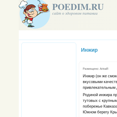
POEDIM.RU
сайт о здоровом питании
Инжир
Размещено:
ArinaR
Инжир (он же смок
вкусовыми качеств
привлекательным д
Родиной инжира пр
тутовых с крупны
побережье Кавказа
Южном берегу Кры