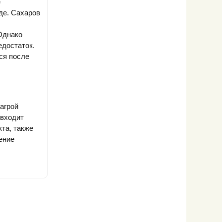
е
де. Сахаров
Однако
едостаток.
ся после
агрой
 входит
та, также
ение