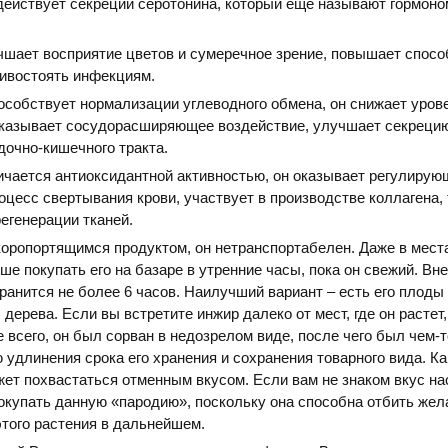
действует секреции серотонина, который еще называют гормоно
чшает восприятие цветов и сумеречное зрение, повышает спосо
тивостоять инфекциям.
особствует нормализации углеводного обмена, он снижает уров
оказывает сосудорасширяющее воздействие, улучшает секреци
дочно-кишечного тракта.
ичается антиоксидантной активностью, он оказывает регулирую
оцесс свертывания крови, участвует в производстве коллагена, 
егенерации тканей.
оропортящимся продуктом, он нетранспортабелен. Даже в места
ше покупать его на базаре в утренние часы, пока он свежий. Вне
ранится не более 6 часов. Наилучший вариант – есть его плоды
дерева. Если вы встретите инжир далеко от мест, где он растет
е всего, он был сорван в недозрелом виде, после чего был чем-т
 удлинения срока его хранения и сохранения товарного вида. Ка
жет похвастаться отменным вкусом. Если вам не знаком вкус н
покупать данную «пародию», поскольку она способна отбить жел
того растения в дальнейшем.