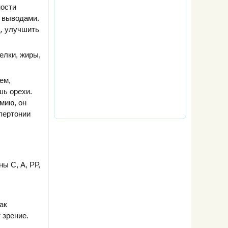
ности
с выводами.
д, улучшить
елки, жиры,
ем,
шь орехи.
мию, он
пертонии
ы С, А, РР,
ак
 зрение.