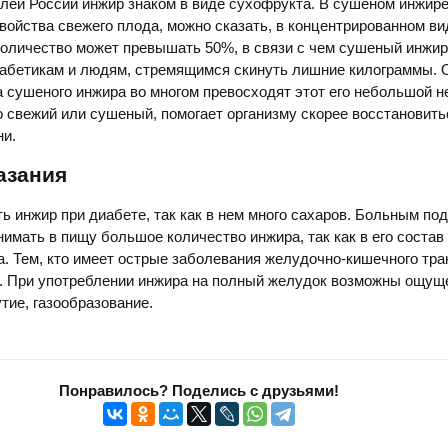
лей России инжир знаком в виде сухофрукта. В сушеном инжир
войства свежего плода, можно сказать, в концентрированном ви
количество может превышать 50%, в связи с чем сушеный инжир
иабетикам и людям, стремящимся скинуть лишние килограммы. 
 сушеного инжира во многом превосходят этот его небольшой н
то свежий или сушеный, помогает организму скорее восстановить
ни.
азания
ь инжир при диабете, так как в нем много сахаров. Больным под
имать в пищу большое количество инжира, так как в его состав
. Тем, кто имеет острые заболевания желудочно-кишечного трак
р. При употреблении инжира на полный желудок возможны ощущ
тие, газообразование.
Понравилось? Поделись с друзьями!