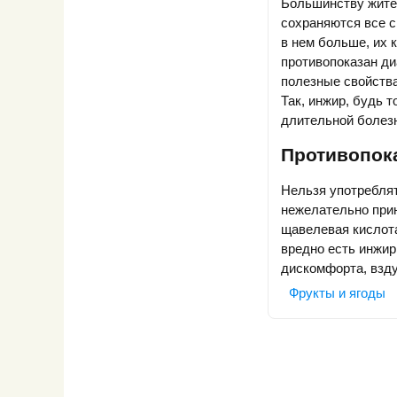
Большинству жите
сохраняются все с
в нем больше, их 
противопоказан д
полезные свойства
Так, инжир, будь 
длительной болез
Противопок
Нельзя употреблят
нежелательно прин
щавелевая кислота
вредно есть инжи
дискомфорта, взду
Фрукты и ягоды