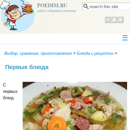
POEDIM.RU
Поиск
Форма поиска
сайт о здоровом питании
Выбор, хранение, приготовление
>
Блюда и рецепты
>
Первые блюда
С
первых
блюд