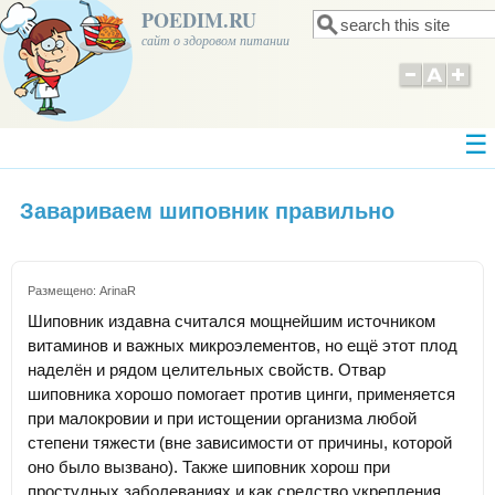
POEDIM.RU
Поиск
Форма поиска
сайт о здоровом питании
Завариваем шиповник правильно
Размещено:
ArinaR
Шиповник издавна считался мощнейшим источником
витаминов и важных микроэлементов, но ещё этот плод
наделён и рядом целительных свойств. Отвар
шиповника хорошо помогает против цинги, применяется
при малокровии и при истощении организма любой
степени тяжести (вне зависимости от причины, которой
оно было вызвано). Также шиповник хорош при
простудных заболеваниях и как средство укрепления