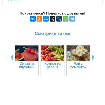
Понравилось? Поделись с друзьями!
Смотрите также
Смузи из
Компот из
Чай с
Компо
клубники
ревеня
ромашкой
клю