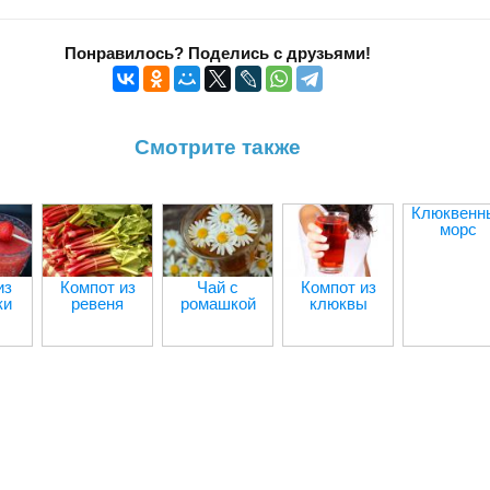
Понравилось? Поделись с друзьями!
Смотрите также
Клюквенн
морс
из
Компот из
Чай с
Компот из
ки
ревеня
ромашкой
клюквы