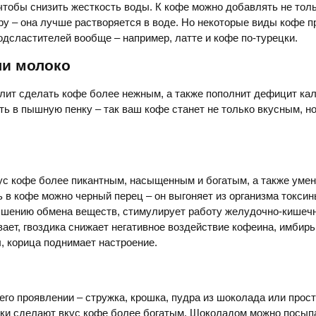
, чтобы снизить жесткость воды. К кофе можно добавлять не толь
ру – она лучше растворяется в воде. Но некоторые виды кофе п
одсластителей вообще – например, латте и кофе по-турецки.
ли молоко
лит сделать кофе более нежным, а также пополнит дефицит кал
ь в пышную пенку – так ваш кофе станет не только вкусным, но
ус кофе более пикантным, насыщенным и богатым, а также уме
ь в кофе можно черный перец – он выгоняет из организма токсин
чшению обмена веществ, стимулирует работу желудочно-кишечно
ает, гвоздика снижает негативное воздействие кофеина, имбирь
, корица поднимает настроение.
го проявлении – стружка, крошка, пудра из шоколада или прос
ки сделают вкус кофе более богатым. Шоколадом можно посып