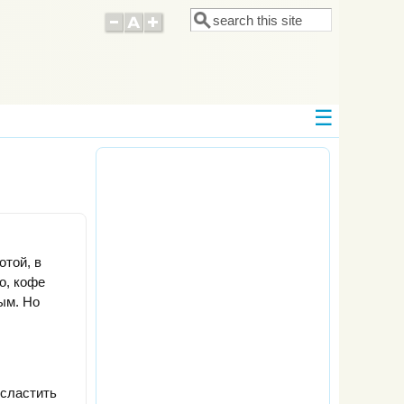
Поиск
Форма поиска
отой, в
о, кофе
ым. Но
дсластить