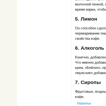
молочной пенкой, 
время варки, чтоб
5. Лимон
Он способен сдела
переваривание пищ
свойства кофе.
6. Алкоголь
Конечно, добавлен
Что именно добави
крем, «Бейлиз», о
«мужские» добавки
7. Сиропы
Фруктовые, ягодны
кофе.
Напитки