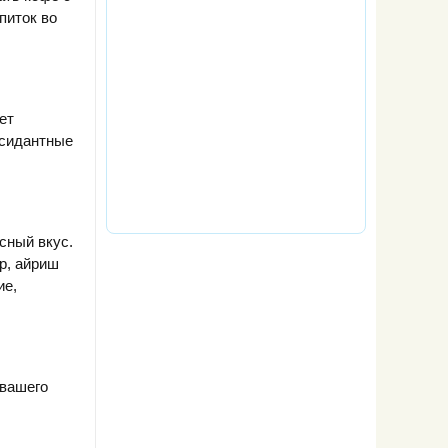
питок во
ет
ксидантные
сный вкус.
р, айриш
ие,
 вашего