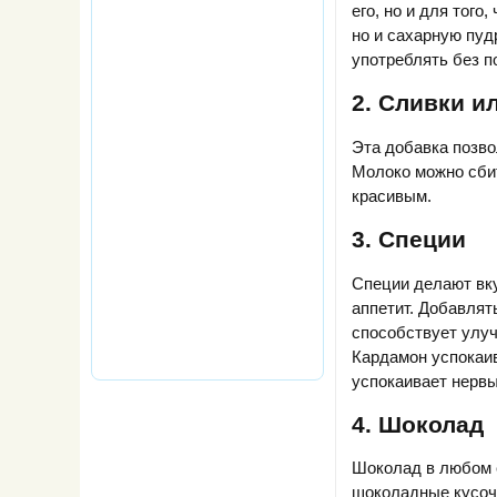
его, но и для того
но и сахарную пуд
употреблять без п
2. Сливки и
Эта добавка позво
Молоко можно сбит
красивым.
3. Специи
Специи делают вк
аппетит. Добавлят
способствует улу
Кардамон успокаив
успокаивает нервы
4. Шоколад
Шоколад в любом е
шоколадные кусоч