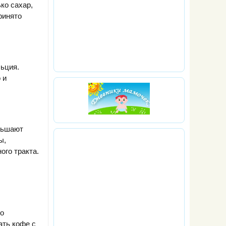
ко сахар,
ринято
ьция.
 и
ньшают
ы,
го тракта.
то
ать кофе с