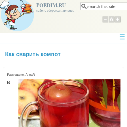
POEDIM.RU
Поиск
Форма поиска
сайт о здоровом питании
Как сварить компот
Размещено:
ArinaR
В