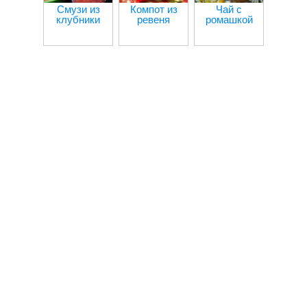
Смузи из
Компот из
Чай с
Компо
клубники
ревеня
ромашкой
клю