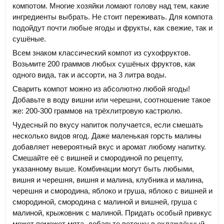
компотом. Многие хозяйки ломают голову над тем, какие
ингредиенты выбрать. Не стоит переживать. Для компота
подойдут почти любые ягоды и фрукты, как свежие, так и
сушёные.
Всем знаком классический компот из сухофруктов.
Возьмите 200 граммов любых сушёных фруктов, как
одного вида, так и ассорти, на 3 литра воды.
Сварить компот можно из абсолютно любой ягоды!
Добавьте в воду вишни или черешни, соотношение такое
же: 200-300 граммов на трёхлитровую кастрюлю.
Чудесный по вкусу напиток получается, если смешать
несколько видов ягод. Даже маленькая горсть малины
добавляет невероятный вкус и аромат любому напитку.
Смешайте её с вишней и смородиной по рецепту,
указанному выше. Комбинации могут быть любыми,
вишня и черешня, вишня и малина, клубника и малина,
черешня и смородина, яблоко и груша, яблоко с вишней и
смородиной, смородина с малиной и вишней, груша с
малиной, крыжовник с малиной. Придать особый привкус
может поможет мята, добавьте веточку в охлаждённый