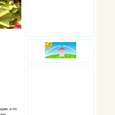
щам, а по
ния