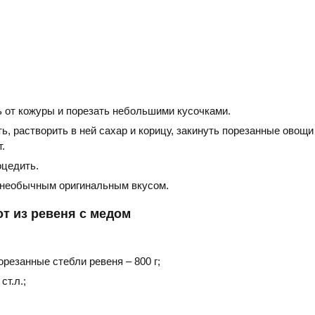
ь от кожуры и порезать небольшими кусочками.
ь, растворить в ней сахар и корицу, закинуть порезанные овощи
.
оцедить.
 необычным оригинальным вкусом.
т из ревеня с медом
резанные стебли ревеня – 800 г;
ст.л.;