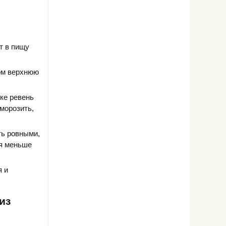
т в пищу
ом верхнюю
ике ревень
морозить,
ть ровными,
ся меньше
я и
из