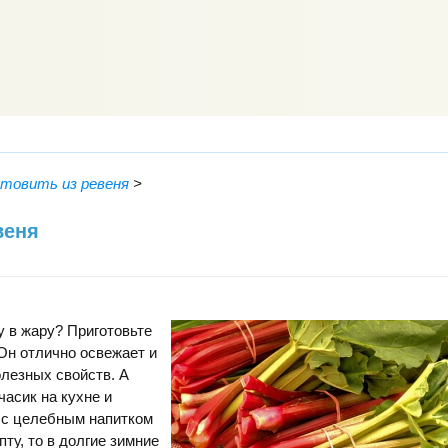
товить из ревеня
>
веня
 в жару? Приготовьте
 Он отлично освежает и
лезных свойств. А
часик на кухне и
 с целебным напитком
ту, то в долгие зимние