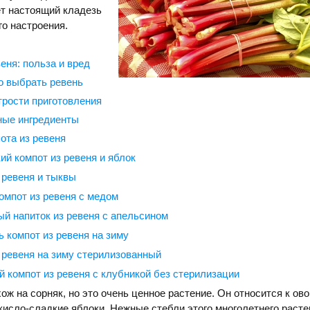
ет настоящий кладезь
го настроения.
еня: польза и вред
о выбрать ревень
трости приготовления
ные ингредиенты
ота из ревеня
ий компот из ревеня и яблок
 ревеня и тыквы
омпот из ревеня с медом
й напиток из ревеня с апельсином
ь компот из ревеня на зиму
 ревеня на зиму стерилизованный
 компот из ревеня с клубникой без стерилизации
ож на сорняк, но это очень ценное растение. Он относится к ово
кисло-сладкие яблоки. Нежные стебли этого многолетнего расте