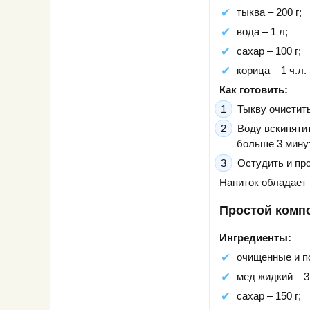
тыква – 200 г;
вода – 1 л;
сахар – 100 г;
корица – 1 ч.л.
Как готовить:
Тыкву очистит
Воду вскипятит
больше 3 минут
Остудить и пр
Напиток обладает
Простой компо
Ингредиенты:
очищенные и по
мед жидкий – 3 
сахар – 150 г;