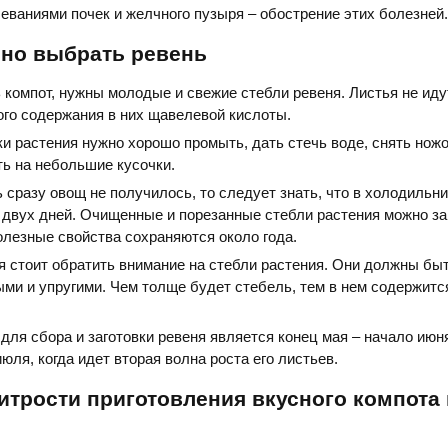
ваниями почек и желчного пузыря – обострение этих болезней.
ьно выбрать ревень
 компот, нужны молодые и свежие стебли ревеня. Листья не иду
го содержания в них щавелевой кислоты.
и растения нужно хорошо промыть, дать стечь воде, снять нож
ть на небольшие кусочки.
 сразу овощ не получилось, то следует знать, что в холодильн
 двух дней. Очищенные и порезанные стебли растения можно за
полезные свойства сохраняются около года.
я стоит обратить внимание на стебли растения. Они должны бы
ми и упругими. Чем толще будет стебель, тем в нем содержит
ля сбора и заготовки ревеня является конец мая – начало июн
юля, когда идет вторая волна роста его листьев.
итрости приготовления вкусного компота 