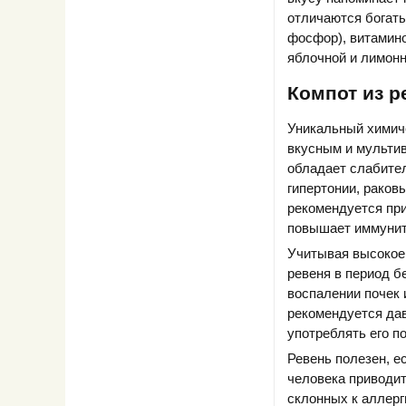
отличаются богаты
фосфор), витаминов
яблочной и лимонн
Компот из р
Уникальный химиче
вкусным и мультив
обладает слабите
гипертонии, раков
рекомендуется при
повышает иммунит
Учитывая высокое 
ревеня в период б
воспалении почек 
рекомендуется дав
употреблять его 
Ревень полезен, е
человека приводит
склонных к аллерг