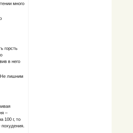
стении много
о
ь горсть
хо
вив в него
. Не лишним
чивая
ия –
 100 г, то
 похудения.