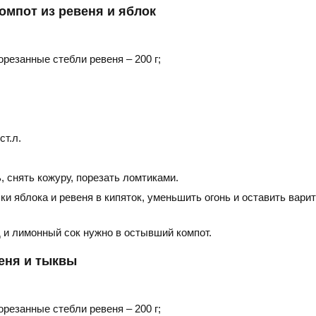
омпот из ревеня и яблок
резанные стебли ревеня – 200 г;
ст.л.
 снять кожуру, порезать ломтиками.
ки яблока и ревеня в кипяток, уменьшить огонь и оставить вари
 и лимонный сок нужно в остывший компот.
еня и тыквы
резанные стебли ревеня – 200 г;