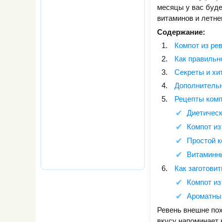
месяцы у вас буд
витаминов и летне
Содержание:
Компот из рев
Как правильн
Секреты и хи
Дополнитель
Рецепты комп
Диетическ
Компот из
Простой к
Витаминны
Как заготовит
Компот из
Ароматный
Ревень внешне пох
вкусу напоминает 