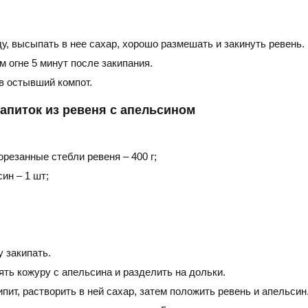
у, высыпать в нее сахар, хорошо размешать и закинуть ревень.
м огне 5 минут после закипания.
в остывший компот.
апиток из ревеня с апельсином
резанные стебли ревеня – 400 г;
ин – 1 шт;
 закипать.
ять кожуру с апельсина и разделить на дольки.
ипит, растворить в ней сахар, затем положить ревень и апельсин