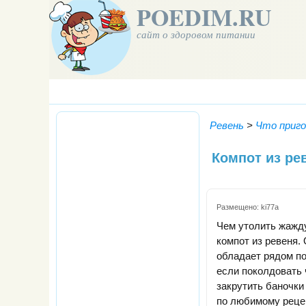
POEDIM.RU
сайт о здоровом питании
Ревень
>
Что приго
Компот из ре
Размещено:
ki77a
Чем утолить жажду
компот из ревеня.
обладает рядом по
если поколдовать 
закрутить баночки
по любимому рецеп