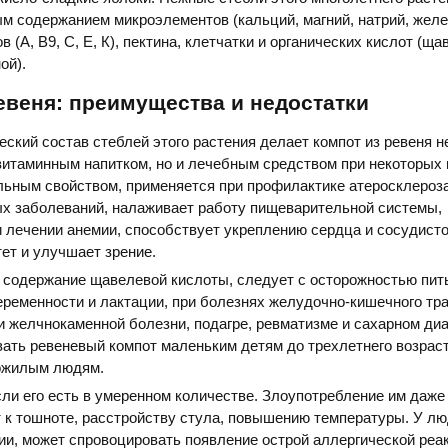
м содержанием микроэлементов (кальций, магний, натрий, желез
 (А, В9, С, Е, К), пектина, клетчатки и органических кислот (ща
ой).
евеня: преимущества и недостатки
ский состав стеблей этого растения делает компот из ревеня н
итаминным напитком, но и лечебным средством при некоторых 
льным свойством, применяется при профилактике атеросклероза
ых заболеваний, налаживает работу пищеварительной системы,
 лечении анемии, способствует укреплению сердца и сосудист
ет и улучшает зрение.
содержание щавелевой кислоты, следует с осторожностью пить
еременности и лактации, при болезнях желудочно-кишечного тра
и желчнокаменной болезни, подагре, ревматизме и сахарном диа
ать ревеневый компот маленьким детям до трехлетнего возраст
пожилым людям.
сли его есть в умеренном количестве. Злоупотребление им даже
 к тошноте, расстройству стула, повышению температуры. У лю
ии, может спровоцировать появление острой аллергической реак