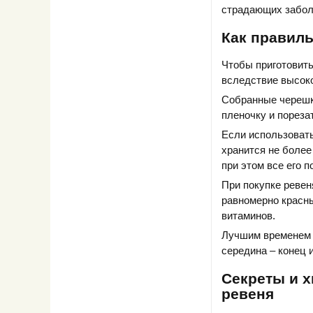
страдающих заболе
Как правил
Чтобы приготовить
вследствие высоко
Собранные черешк
пленочку и пореза
Если использовать
хранится не более
при этом все его 
При покупке ревен
равномерно красны
витаминов.
Лучшим временем д
середина – конец и
Секреты и х
ревеня