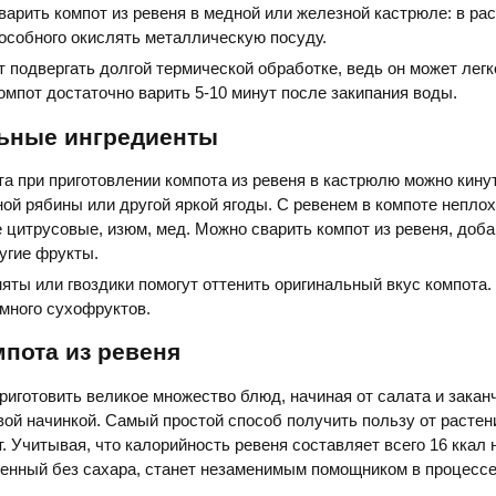
варить компот из ревеня в медной или железной кастрюле: в ра
особного окислять металлическую посуду.
т подвергать долгой термической обработке, ведь он может легк
омпот достаточно варить 5-10 минут после закипания воды.
ьные ингредиенты
та при приготовлении компота из ревеня в кастрюлю можно кинут
ой рябины или другой яркой ягоды. С ревенем в компоте непло
 цитрусовые, изюм, мед. Можно сварить компот из ревеня, доба
ругие фрукты.
яты или гвоздики помогут оттенить оригинальный вкус компота
много сухофруктов.
пота из ревеня
риготовить великое множество блюд, начиная от салата и закан
вой начинкой. Самый простой способ получить пользу от растен
. Учитывая, что калорийность ревеня составляет всего 16 ккал на
ленный без сахара, станет незаменимым помощником в процессе