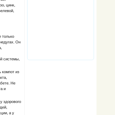
о, цинк,
велевой,
е только
недугах. Он
,
ой системы,
 компот из
кта,
бете. Не
а и
 у здорового
дей,
ции, а у