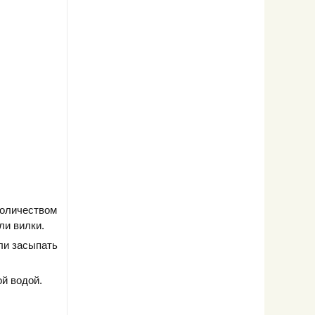
количеством
ли вилки.
ли засыпать
й водой.