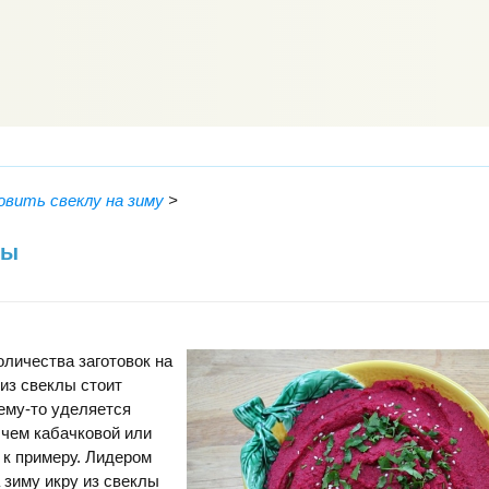
овить свеклу на зиму
>
лы
оличества заготовок на
 из свеклы стоит
ему-то уделяется
 чем кабачковой или
 к примеру. Лидером
а зиму икру из свеклы