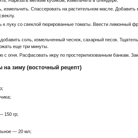
ить. Нарезать мелким кубиком, измельчить в блендере.
, измельчить. Спассеровать на растительном масле. Добавить 
свеклу.
ь к луку со свеклой пюрированные томаты. Ввести лимонный ф
 добавить соль, измельченный чеснок, сахарный песок. Тщател
ржать еще три минуты.
ю с огня. Расфасовать икру по простерилизованным банкам. Зак
ы на зиму (восточный рецепт)
р;
чика;
— 150 гр;
льное — 20 мл;