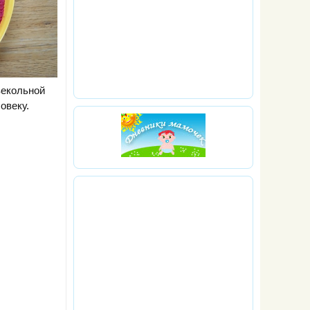
векольной
овеку.