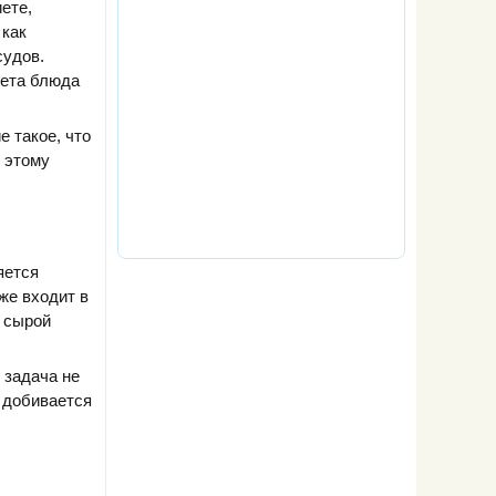
ете,
 как
судов.
тета блюда
 такое, что
 этому
яется
же входит в
з сырой
 задача не
о добивается