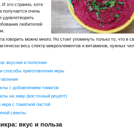
 И это странно, хотя
ра получается очень
я удовлетворить
ебования любителей
и.
та говорить можно много. Но стоит упомянуть только то, что в с
актически весь спектр микроэлементов и витаминов, нужных чел
а: вкусная и полезная
и способы приготовления икры
товления
еклы с добавлением томатов
еклы на зиму (восточный рецепт)
 икра с томатной пастой
реной свеклы
икра: вкус и польза