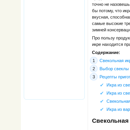
точно не назовешь.
бы потому, что ик
вкусная, способна
самые высокие тр
зимней консерваци
Про пользу продук
икре находится пр
Содержание:
Свекольная икр
Выбор свеклы 
Рецепты приго
Икра из св
Икра из св
Свекольная
Икра из ва
Свекольная 