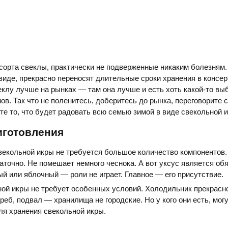
сорта свеклы, практически не подверженные никаким болезням.
виде, прекрасно переносят длительные сроки хранения в консе
еклу лучше на рынках — там она лучше и есть хоть какой-то выб
ов. Так что не поленитесь, доберитесь до рынка, переговорите с
те то, что будет радовать всю семью зимой в виде свекольной 
иготовления
векольной икры не требуется большое количество компонентов.
аточно. Не помешает немного чеснока. А вот уксус является о
й или яблочный — роли не играет. Главное — его присутствие.
ой икры не требует особенных условий. Холодильник прекрасн
реб, подвал — хранилища не городские. Но у кого они есть, мог
ля хранения свекольной икры.