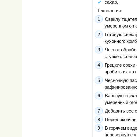
сахар.
Технология:
Свеклу тщател
умеренном огне
Готовую свекл
кухонного комб
Чеснок обрабо
ступке с соль
Грецкие орехи
пробить их «в 
Чесночную пас
рафинированно
Вареную свеклу
умеренный огон
Добавить все 
Перед окончани
В горячем вид
перевернув с «