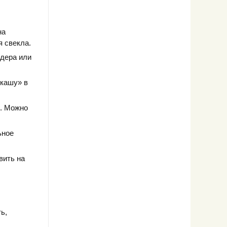
на
я свекла.
ндера или
 кашу» в
я. Можно
ьное
вить на
ь,