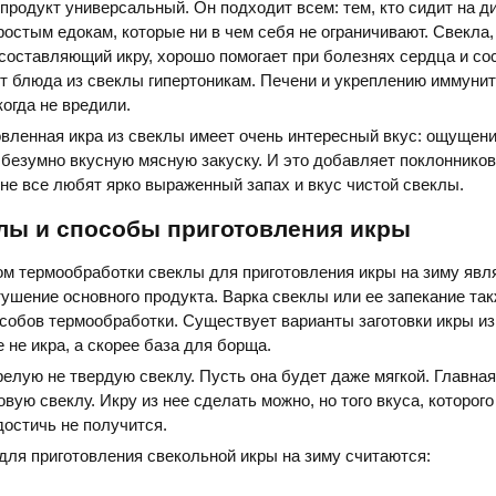
продукт универсальный. Он подходит всем: тем, кто сидит на ди
ростым едокам, которые ни в чем себя не ограничивают. Свекла,
 составляющий икру, хорошо помогает при болезнях сердца и со
т блюда из свеклы гипертоникам. Печени и укреплению иммуни
когда не вредили.
вленная икра из свеклы имеет очень интересный вкус: ощущение
безумно вкусную мясную закуску. И это добавляет поклонников
 не все любят ярко выраженный запах и вкус чистой свеклы.
лы и способы приготовления икры
м термообработки свеклы для приготовления икры на зиму явл
ушение основного продукта. Варка свеклы или ее запекание так
собов термообработки. Существует варианты заготовки икры и
 не икра, а скорее база для борща.
елую не твердую свеклу. Пусть она будет даже мягкой. Главная
вую свеклу. Икру из нее сделать можно, но того вкуса, которог
достичь не получится.
ля приготовления свекольной икры на зиму считаются: