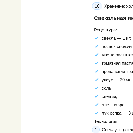
Хранение: хо
Свекольная ик
Рецептура:
свекла — 1 кг;
чеснок свежий 
масло растите
томатная паста
прованские тр
уксус — 20 мл;
соль;
специи;
лист лавра;
лук репка — 3 
Технология:
Свеклу тщател