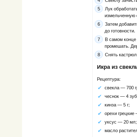
Свеклу зачист
Лук обработать
измельченную 
Затем добавит
до готовности.
В самом конце
промешать. Де
Снять кастрюл
Икра из свекл
Рецептура:
свекла — 700 г
чеснок — 4 зуб
кинза — 5 г;
орехи грецкие 
уксус — 20 мл;
масло растите