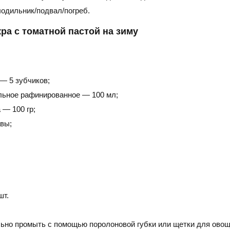
лодильник/подвал/погреб.
ра с томатной пастой на зиму
— 5 зубчиков;
льное рафинированное — 100 мл;
 — 100 гр;
авы;
шт.
ьно промыть с помощью поролоновой губки или щетки для овощ