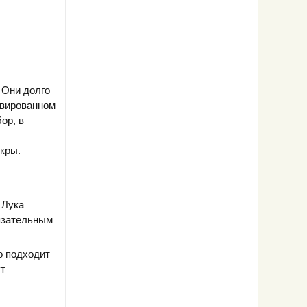
 Они долго
рвированном
ор, в
икры.
 Лука
бязательным
о подходит
ут