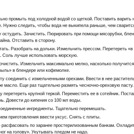
ьно промыть под холодной водой со щеткой. Поставить варить 
. Нужно следить, чтобы вода не выкипела раньше, чем сваритс
у остудить. Зачистить. Пюрировать при помощи мясорубки, бле
айна. Отставить в сторону.
тать. Разобрать на дольки. Измельчить прессом. Перетереть «в
ю. Соль лучше использовать морскую.
 очистить. Измельчить максимально мелко, насколько получитс
пыль» в блендере или кофемолке.
ту соединить с измельченными орехами. Ввести в нее растител
е масло. Еще раз тщательно размять чесночно-ореховую пасту.
 перетереть крупной теркой. Переместить ее в сотейник. Поста
ь. Довести до кипения со 100 мл воды.
соединенные ингредиенты. Тщательно перемешать.
ем приготовления ввести уксус. Снять с плиты.
е расфасовать по заранее простерилизованным банкам. Охладит
ног на голову». Укутывать пледом не надо.