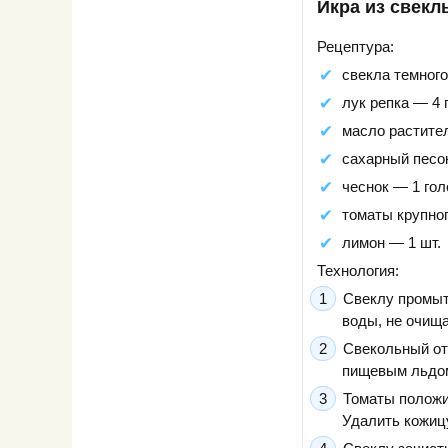
Икра из свекл
Рецептура:
свекла темного
лук репка — 4 
масло растите
сахарный песок
чеснок — 1 гол
томаты крупног
лимон — 1 шт.
Технология:
Свеклу промыт
воды, не очища
Свекольный от
пищевым льдом
Томаты положи
Удалить кожицу