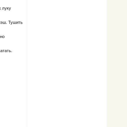
к луку
рэш. Тушить
ьно
атать.