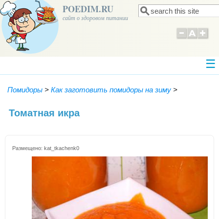
POEDIM.RU
Поиск
Форма поиска
сайт о здоровом питании
Помидоры
>
Как заготовить помидоры на зиму
>
Томатная икра
Размещено:
kat_tkachenk0