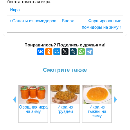
богата томатная икра.
Икра
‹ Салаты из помидоров
Вверх
Фаршированные
помидоры на зиму ›
Понравилось? Поделись с друзьями!
Смотрите также
Овощная икра
Икра из
Икра из
Икра
на зиму
груздей
тыквы на
цук
зиму