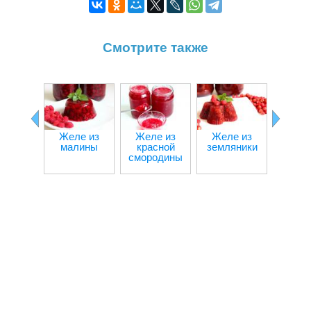
Смотрите также
Желе из
Желе из
Желе из
Череш
малины
красной
земляники
зиму
смородины
вар