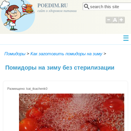
POEDIM.RU
Поиск
Форма поиска
сайт о здоровом питании
Помидоры
>
Как заготовить помидоры на зиму
>
Помидоры на зиму без стерилизации
Размещено:
kat_tkachenk0