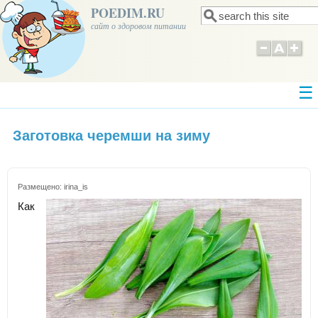
POEDIM.RU
Поиск
Форма поиска
сайт о здоровом питании
Заготовка черемши на зиму
Размещено:
irina_is
Как