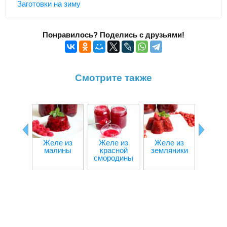
Заготовки на зиму
Понравилось? Поделись с друзьями!
Смотрите также
Желе из
Желе из
Желе из
Череш
малины
красной
земляники
зиму
смородины
вар