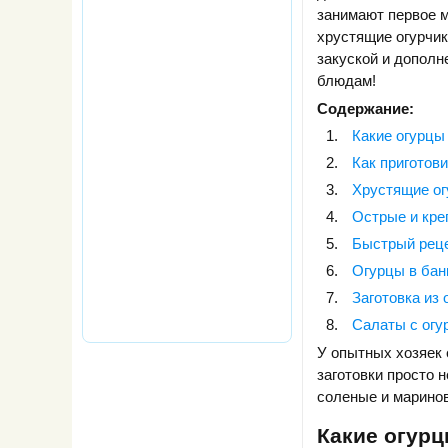
занимают первое м
хрустящие огурчик
закуской и дополн
блюдам!
Содержание:
Какие огурцы
Как приготов
Хрустящие ог
Острые и кре
Быстрый реце
Огурцы в банк
Заготовка из 
Салаты с огу
У опытных хозяек 
заготовки просто 
соленые и маринов
Какие огурц