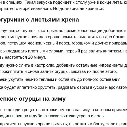
 в специях. Такая закуска подойдет к столу уже в конце лета, к
приятного и оригинального. Но долго она не хранится.
гурчики с листьями хрена
олучаются огурцы, к которым во время консервации добавляют
листья нужно сначала хорошо помыть, выложить на дно банки, 
роп, петрушку, чеснок, черный перец горошком и другие приправы
выкладывать плотными слоями, первый раз залить кипятком, н
ь настояться 20 минут.
оду нужно слить в кастрюлю, добавить остальные ингредиенты 
прокипятить и снова залить огурцы, закатав их после этого.
нки укутать чем-то теплым и оставить до полного остывания.
ка будет аппетитно хрустеть, радовать своим вкусом и ароматом
епкие огурцы на зиму
т еще один рецепт заготовки огурцов на зиму, в котором приме
одины, вишни и дуба, а также зонтики укропа и соль.
нгредиенты нужно хорошо вымыть, выложить в банку, залить кип