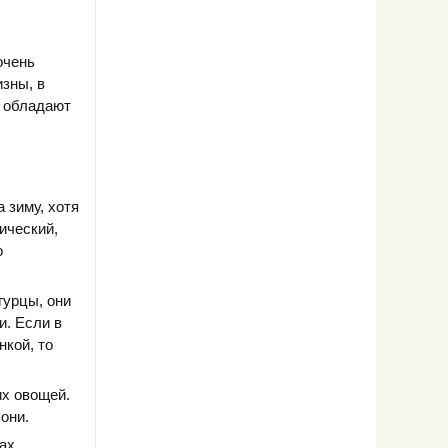
очень
зны, в
и обладают
 зиму, хотя
ический,
о
гурцы, они
и. Если в
нкой, то
их овощей.
они.
ах.