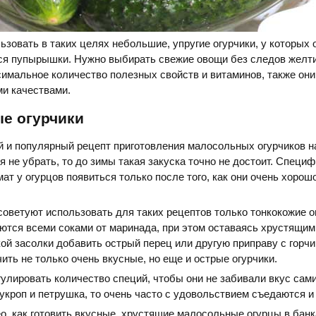
ьзовать в таких целях небольшие, упругие огурчики, у которых 
я пупырышки. Нужно выбирать свежие овощи без следов желти
симальное количество полезных свойств и витаминов, также он
и качествами.
е огурчики
й и популярный рецепт приготовления малосольных огурчиков на
я не убрать, то до зимы такая закуска точно не достоит. Специф
ат у огурцов появиться только после того, как они очень хорош
оветуют использовать для таких рецептов только тонкокожие о
тся всеми соками от маринада, при этом оставаясь хрустящим
кой засолки добавить острый перец или другую приправу с горчи
ить не только очень вкусные, но еще и острые огурчики.
гулировать количество специй, чтобы они не забивали вкус сам
 укроп и петрушка, то очень часто с удовольствием съедаются и 
о, как готовить вкусные, хрустящие малосольные огурцы в банк