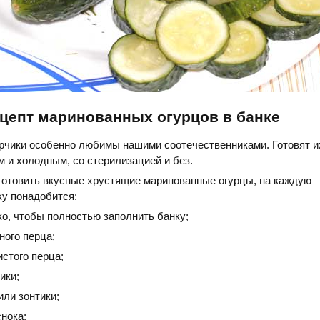
цепт маринованных огурцов в банке
рчики особенно любимы нашими соотечественниками. Готовят и
м и холодным, со стерилизацией и без.
готовить вкусные хрустящие маринованные огурцы, на каждую
ку понадобится:
ко, чтобы полностью заполнить банку;
ного перца;
стого перца;
ики;
или зонтики;
снока;