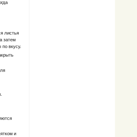
огда
ся листья
а затем
 по вкусу.
акрыть
для
.
няются
ятком и