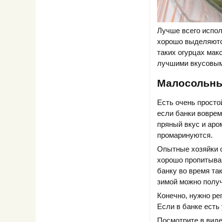
Лучше всего испол
хорошо выделяютс
таких огурцах мак
лучшими вкусовым
Малосольны
Есть очень просто
если банки воврем
пряный вкус и аром
промаринуются.
Опытные хозяйки с
хорошо пропитываю
банку во время та
зимой можно получ
Конечно, нужно ре
Если в банке есть
Посмотрите в виде