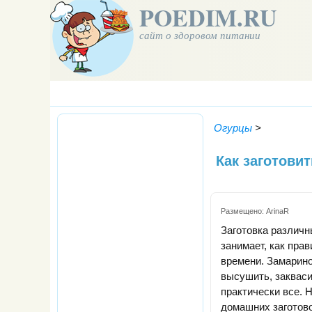
POEDIM.RU
сайт о здоровом питании
Огурцы
>
Как заготови
Размещено:
ArinaR
Заготовка различн
занимает, как прав
времени. Замарино
высушить, закваси
практически все. 
домашних заготово