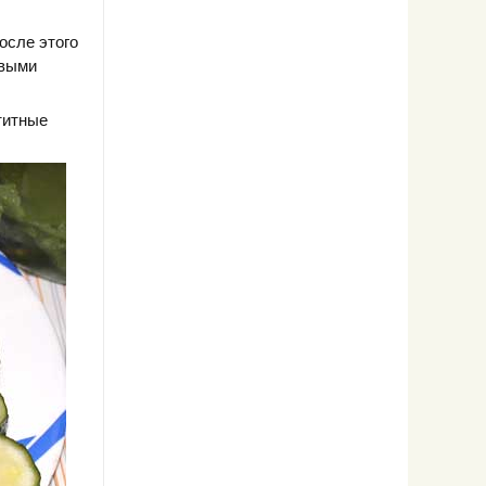
осле этого
овыми
етитные