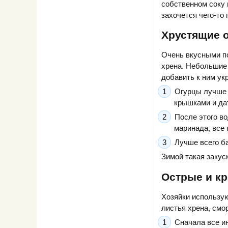
собственном соку и
захочется чего-то 
Хрустящие о
Очень вкусными п
хрена. Небольшие 
добавить к ним ук
Огурцы лучше 
крышками и дат
После этого в
маринада, все 
Лучше всего ба
Зимой такая закус
Острые и кр
Хозяйки использую
листья хрена, смор
Сначала все и