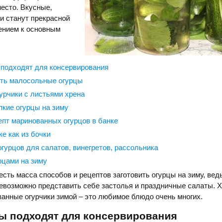
есто. Вкусные,
и станут прекрасной
ением к основным
 подходят для консервирования
ить малосольные огурцы
урчики с листьями хрена
пкие огурцы на зиму
пт маринованных огурцов в банке
е как из бочки
огурцов для салатов, винегретов, рассольника
рцами на зиму
есть масса способов и рецептов заготовить огурцы на зиму, ведь
невозможно представить себе застолья и праздничные салаты. 
анные огурчики зимой – это любимое блюдо очень многих.
ы подходят для консервирования