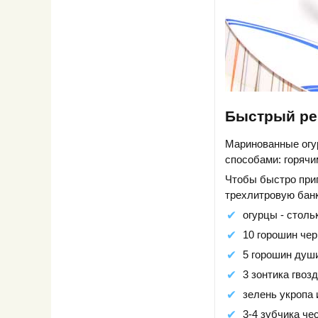
Быстрый ре
Маринованные огу
способами: горячи
Чтобы быстро при
трехлитровую бан
огурцы - столь
10 горошин чер
5 горошин души
3 зонтика гвозд
зелень укропа 
3-4 зубчика че