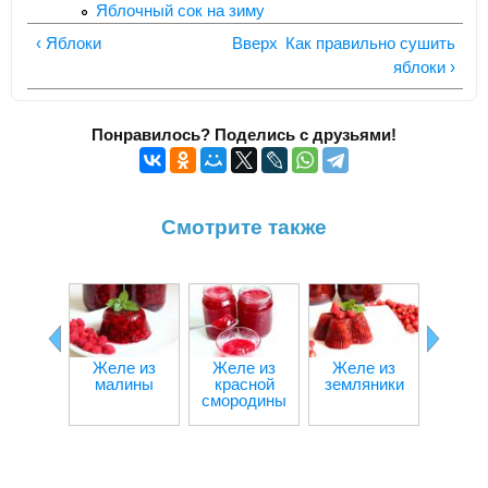
Яблочный сок на зиму
‹ Яблоки
Вверх
Как правильно сушить
яблоки ›
Понравилось? Поделись с друзьями!
Смотрите также
Желе из
Желе из
Желе из
Череш
малины
красной
земляники
зиму
смородины
вар