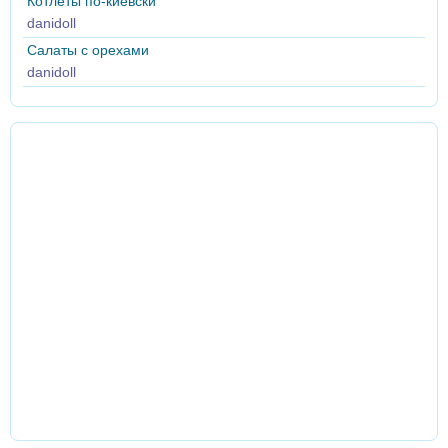
Котлеты по-киевски
danidoll
Салаты с орехами
danidoll