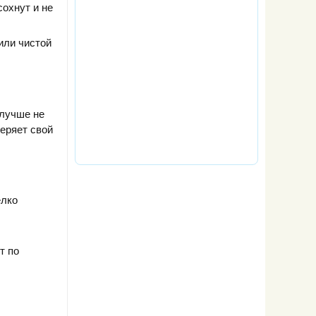
сохнут и не
или чистой
 лучше не
еряет свой
елко
т по