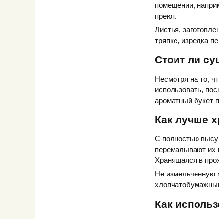
помещении, наприм
преют.
Листья, заготовле
тряпке, изредка п
Стоит ли су
Несмотря на то, ч
использовать, пос
ароматный букет п
Как лучше 
С полностью высу
перемалывают их 
Хранящаяся в прох
Не измельченную м
хлопчатобумажным
Как исполь