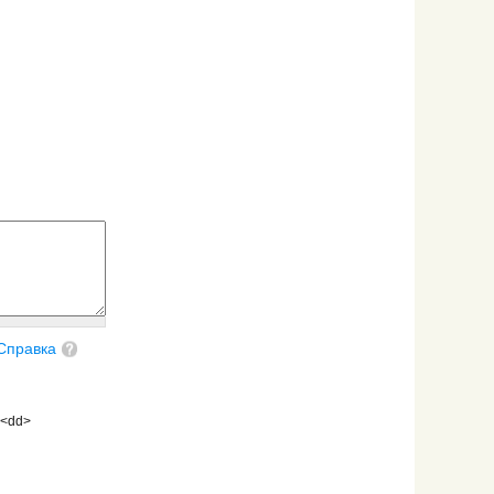
Справка
 <dd>