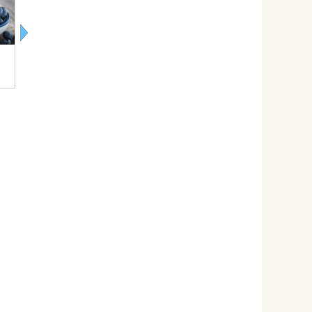
Черника без
Земляника на
Клубника в
Желе из
сахара на
зиму без
сиропе на
клубники
зиму
варки
зиму