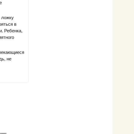
е
ю ложку
ояться в
и. Ребенка,
мятного
влекающиеся
дь, не