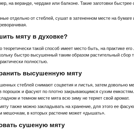
ер, на веранде, чердаке или балконе. Такие заготовки быстрее 
нные отдельно от стеблей, сушат в затененном месте на бумаге 
ереворачивая.
шить мяту в духовке?
то теоретически такой способ имеет место быть, на практике его
кольку быстро высушенный таким образом растительный сбор т
рактически полностью.
хранить высушенную мяту
шенных стеблей снимают соцветия и листья, затем довольно м
в порошок и фасуют по плотно закрывающимся сухим емкостям.
ладном и темном месте мята всю зиму не теряет свой аромат.
яту также можно закладывать на хранение, для этого ее фасую
 мешочкам, в которых растение может «дышать».
зовать сушеную мяту