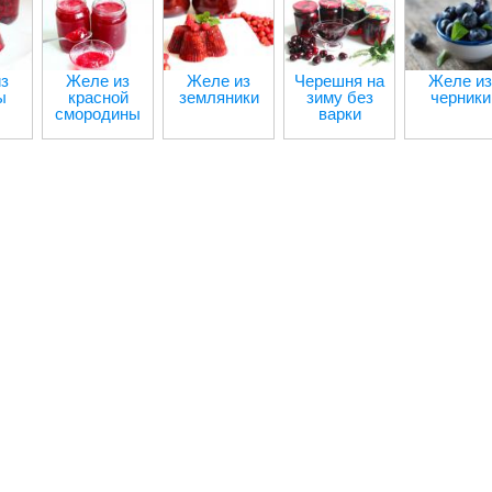
з
Желе из
Желе из
Черешня на
Желе из
ы
красной
земляники
зиму без
черники
смородины
варки