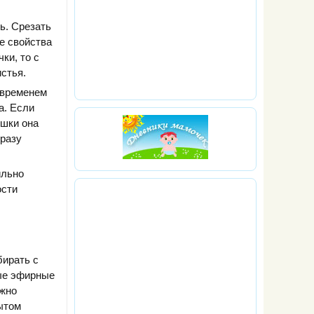
ь. Срезать
ие свойства
ки, то с
стья.
 временем
а. Если
ушки она
сразу
ильно
ости
бирать с
ные эфирные
ужно
рытом