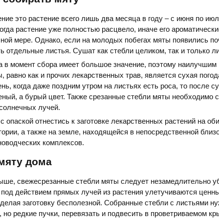
ние это растение всего лишь два месяца в году – с июня по июл
 когда растение уже полностью расцвело, иначе его ароматическ
лной мере. Однако, если на молодых побегах мяты появились поч
ь отдельные листья. Сушат как стебли целиком, так и только ли
а в момент сбора имеет большое значение, поэтому наилучшим
ы, равно как и прочих лекарственных трав, является сухая погод
ень, когда даже поздним утром на листьях есть роса, то после с
еный, а бурый цвет. Также срезанные стебли мяты необходимо 
солнечных лучей.
 с опаской отнестись к заготовке лекарственных растений на об
ории, а также на земле, находящейся в непосредственной близ
новодческих комплексов.
мяту дома
выше, свежесрезанные стебли мяты следует незамедлительно у
у под действием прямых лучей из растения улетучиваются цен
делая заготовку бесполезной. Собранные стебли с листьями н
, но редкие пучки, перевязать и подвесить в проветриваемом к