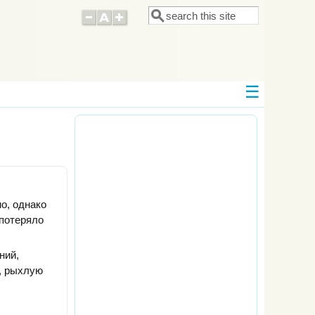
Поиск
Форма поиска
о, однако
 потеряло
ний,
, рыхлую