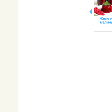
Желе и
малин