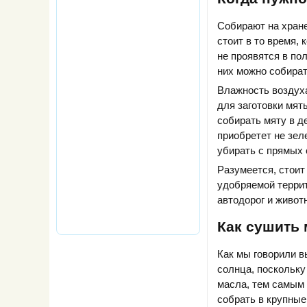
Собирают на хране
стоит в то время,
не проявятся в по
них можно собират
Влажность воздух
для заготовки мят
собирать мяту в д
приобретет не зел
убирать с прямых 
Разумеется, стоит
удобряемой террит
автодорог и живот
Как сушить 
Как мы говорили 
солнца, поскольк
масла, тем самым 
собрать в крупные