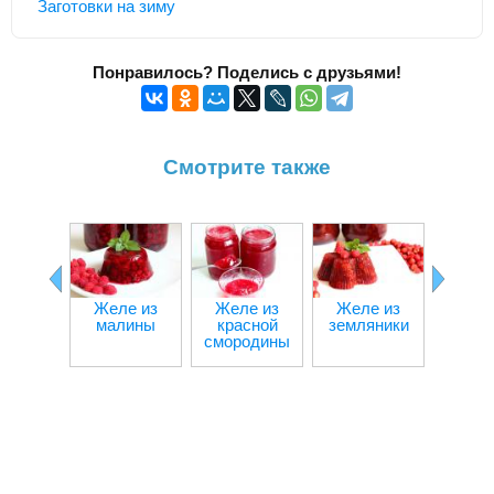
Заготовки на зиму
Понравилось? Поделись с друзьями!
Смотрите также
Желе из
Желе из
Желе из
Череш
малины
красной
земляники
зиму
смородины
вар