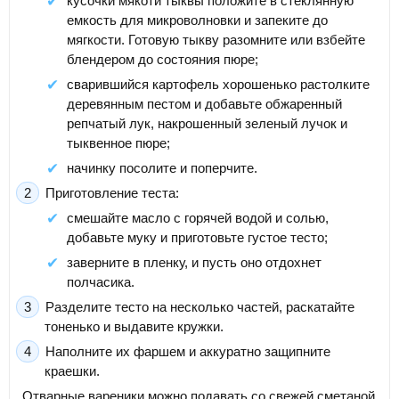
кусочки мякоти тыквы положите в стеклянную
емкость для микроволновки и запеките до
мягкости. Готовую тыкву разомните или взбейте
блендером до состояния пюре;
сварившийся картофель хорошенько растолките
деревянным пестом и добавьте обжаренный
репчатый лук, накрошенный зеленый лучок и
тыквенное пюре;
начинку посолите и поперчите.
Приготовление теста:
смешайте масло с горячей водой и солью,
добавьте муку и приготовьте густое тесто;
заверните в пленку, и пусть оно отдохнет
полчасика.
Разделите тесто на несколько частей, раскатайте
тоненько и выдавите кружки.
Наполните их фаршем и аккуратно защипните
краешки.
Отварные вареники можно подавать со свежей сметаной