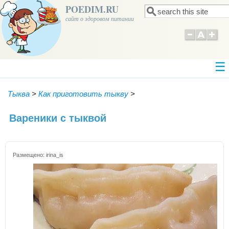
POEDIM.RU
Поиск
Форма поиска
сайт о здоровом питании
Тыква
>
Как приготовить тыкву
>
Вареники с тыквой
Размещено:
irina_is