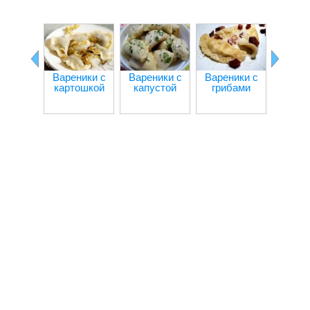
Вареники с
Вареники с
Вареники с
Варен
картошкой
капустой
грибами
редь