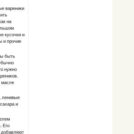
ые вареники
вить
как на
большом
ые кусочки и
ы и прочие
ны быть
Обычно
го нужно
ареников.
в масле
, ленивые
 сахара и
фелем
. Его
а добавляют