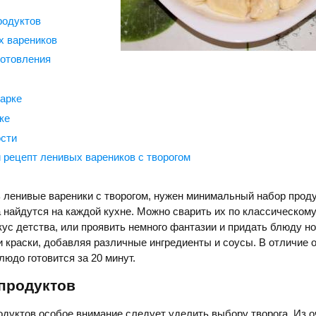
родуктов
х вареников
отовления
арке
ке
сти
 рецепт ленивых вареников с творогом
 ленивые вареники с творогом, нужен минимальный набор проду
 найдутся на каждой кухне. Можно сварить их по классическому
с детства, или проявить немного фантазии и придать блюду н
и краски, добавляя различные ингредиенты и соусы. В отличие 
людо готовится за 20 минут.
продуктов
одуктов особое внимание следует уделить выбору творога. Из о