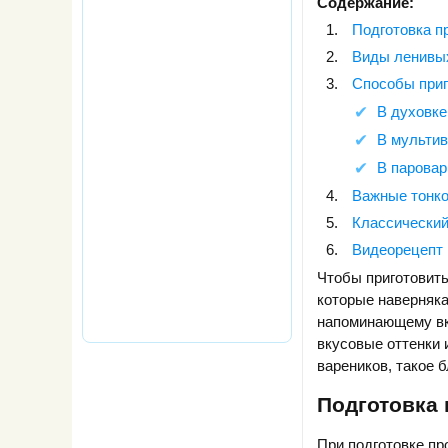
Содержание:
Подготовка п
Виды ленивы
Способы приг
В духовке
В мультив
В паровар
Важные тонко
Классический
Видеорецепт
Чтобы приготовить
которые наверняка
напоминающему вку
вкусовые оттенки 
вареников, такое б
Подготовка 
При подготовке пр