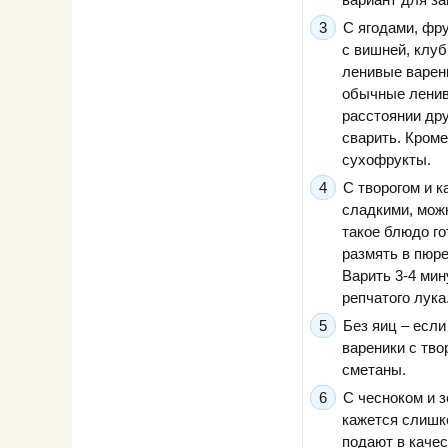
С ягодами, фр
с вишней, клуб
ленивые варени
обычные ленив
расстоянии дру
сварить. Кроме
сухофрукты.
С творогом и 
сладкими, мож
такое блюдо го
размять в пюре
Варить 3-4 мин
репчатого лука
Без яиц – если
вареники с тво
сметаны.
С чесноком и 
кажется слишк
подают в качес