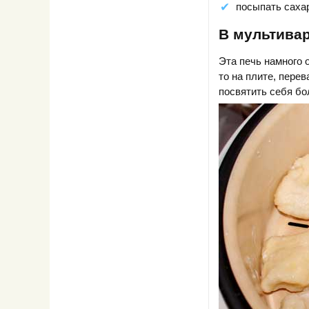
посыпать саха
В мультива
Эта печь намного 
то на плите, пере
посвятить себя б