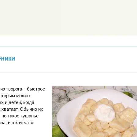
еники
из творога – быстрое
которым можно
х и детей, когда
 хватает. Обычно их
, но такое кушанье
на, и в качестве