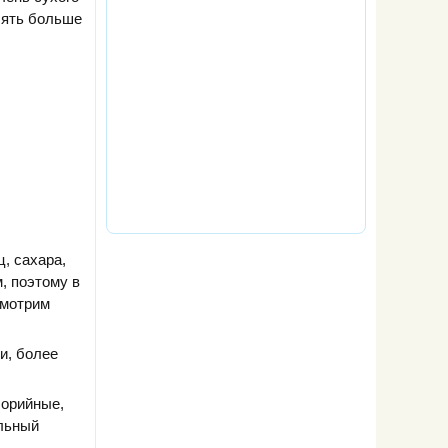
лять больше
, сахара,
, поэтому в
смотрим
и, более
лорийные,
альный