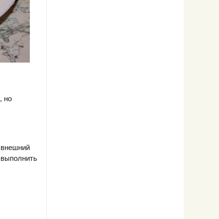
, но
о внешний
о выполнить