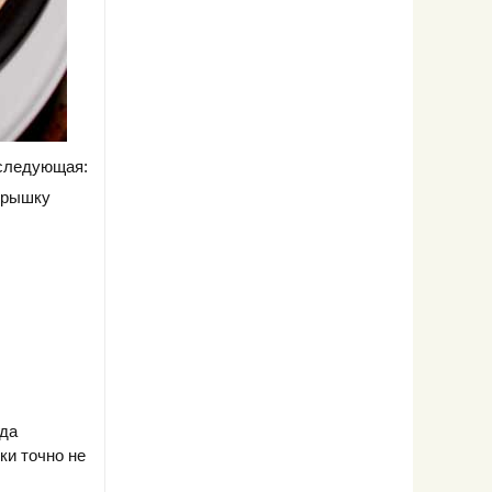
 следующая:
 крышку
гда
ки точно не