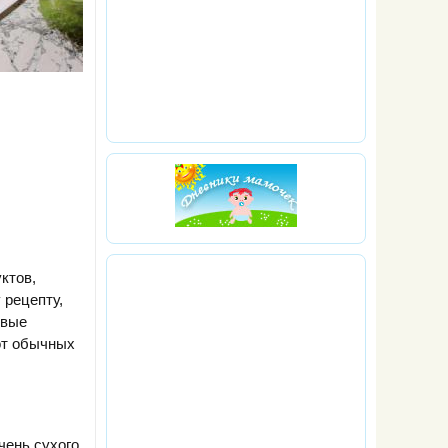
ктов,
 рецепту,
овые
от обычных
чень сухого