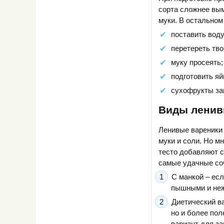
сорта сложнее вым
муки. В остальном
поставить воду 
перетереть тво
муку просеять;
подготовить яй
сухофрукты зам
Виды ленив
Ленивые вареники 
муки и соли. Но м
тесто добавляют с
самые удачные со
С манкой – ес
пышными и нежн
Диетический в
но и более по
вариант для за