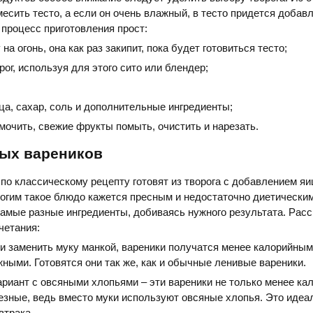
есить тесто, а если он очень влажный, в тесто придется добав
 процесс приготовления прост:
на огонь, она как раз закипит, пока будет готовиться тесто;
рог, используя для этого сито или блендер;
ца, сахар, соль и дополнительные ингредиенты;
очить, свежие фрукты помыть, очистить и нарезать.
ых вареников
по классическому рецепту готовят из творога с добавлением яиц
ногим такое блюдо кажется пресным и недостаточно диетическим
амые разные ингредиенты, добиваясь нужного результата. Рас
четания:
ли заменить муку манкой, вареники получатся менее калорийным
ыми. Готовятся они так же, как и обычные ленивые вареники.
ариант с овсяными хлопьями – эти вареники не только менее ка
лезные, ведь вместо муки используют овсяные хлопья. Это иде
втрака.