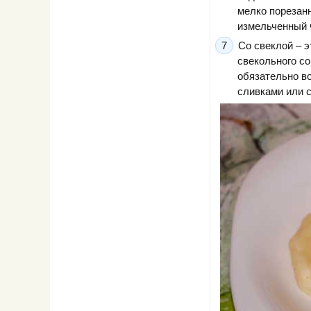
мелко порезанн
измельченный ч
Со свеклой – 
свекольного со
обязательно в
сливками или 