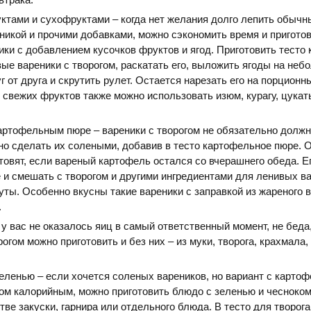
уктами и сухофруктами – когда нет желания долго лепить обычн
никой и прочими добавками, можно сэкономить время и пригото
ки с добавлением кусочков фруктов и ягод. Приготовить тесто 
ые вареники с творогом, раскатать его, выложить ягоды на не
г от друга и скрутить рулет. Остается нарезать его на порционн
 свежих фруктов также можно использовать изюм, курагу, цукат
картофельным пюре – вареники с творогом не обязательно долж
но сделать их солеными, добавив в тесто картофельное пюре. 
товят, если вареный картофель остался со вчерашнего обеда. Е
 и смешать с творогом и другими ингредиентами для ленивых в
уты. Особенно вкусны такие вареники с заправкой из жареного 
.
 у вас не оказалось яиц в самый ответственный момент, не беда
рогом можно приготовить и без них – из муки, творога, крахмала,
зеленью – если хочется соленых вареников, но вариант с карто
ом калорийным, можно приготовить блюдо с зеленью и чесноком
тве закуски, гарнира или отдельного блюда. В тесто для творог