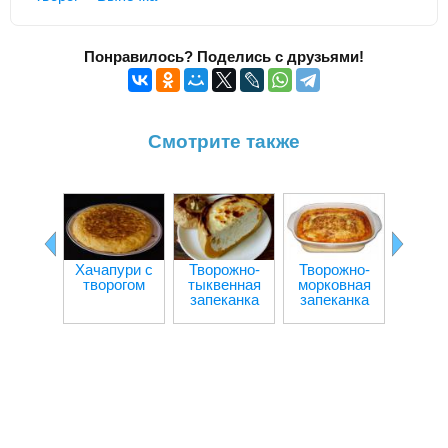
Понравилось? Поделись с друзьями!
Смотрите также
Хачапури с
Творожно-
Творожно-
Ка
творогом
тыквенная
морковная
пригот
запеканка
запеканка
олад
твор