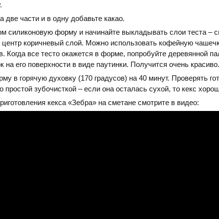
.
а две части и в одну добавьте какао.
м силиконовую форму и начинайте выкладывать слои теста – 
в центр коричневый слой. Можно использовать кофейную чашеч
. Когда все тесто окажется в форме, попробуйте деревянной п
к на его поверхности в виде паутинки. Получится очень красиво
му в горячую духовку (170 градусов) на 40 минут. Проверять го
 простой зубочисткой – если она осталась сухой, то кекс хорош
риготовления кекса «Зебра» на сметане смотрите в видео: