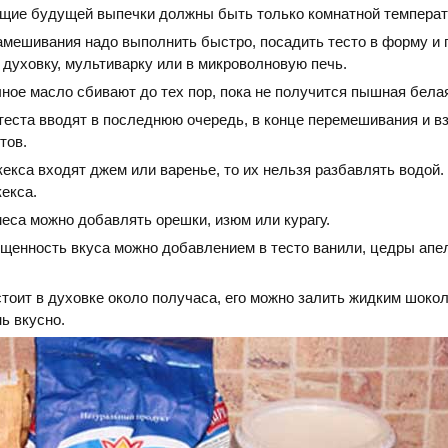
щие будущей выпечки должны быть только комнатной температ
амешивания надо выполнить быстро, посадить тесто в форму и 
 духовку, мультиварку или в микроволновую печь.
ное масло сбивают до тех пор, пока не получится пышная бела
теста вводят в последнюю очередь, в конце перемешивания и в
тов.
кекса входят джем или варенье, то их нельзя разбавлять водой.
кекса.
еса можно добавлять орешки, изюм или курагу.
щенность вкуса можно добавлением в тесто ванили, цедры апе
стоит в духовке около получаса, его можно залить жидким шоко
ь вкусно.