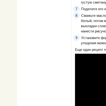
густую сметану
Поделите его н
Смажьте масло
белый, потом 
выкладки слоев
нанести рисуно
Установите фор
угощения можно
Еще один рецепт п