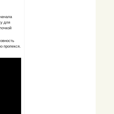
сначала
ку для
алочкой
.
товность
о пропекся.