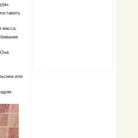
уры.
поставить
я масса.
збивания
 Она
льсина или
ладом.