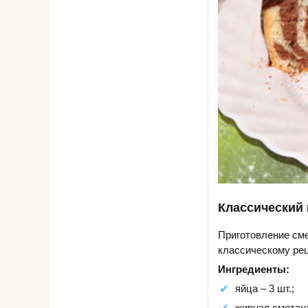
Классический 
Приготовление сме
классическому рец
Ингредиенты:
яйца – 3 шт.;
жирная сметана