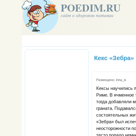
POEDIM.RU
сайт о здоровом питании
Кекс «Зебра»
Размещено:
irina_is
Кексы научились 
Риме. В ячменное 
тогда добавляли м
граната. Подавалс
состоятельных жит
«Зебра» был испеч
неосторожности п
тесто попало немн