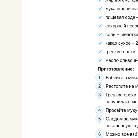
мука пшеничная
пищевая сода –
сахарный песок 
соль – щепотка
какао сухое – 2
грецкие орехи –
масло сливочно
Приготовление:
Взбейте в мик
Растопите на м
Грецкие орехи
получилась ме
Просейте муку 
Следом за мук
погашенную со
Можно все взби