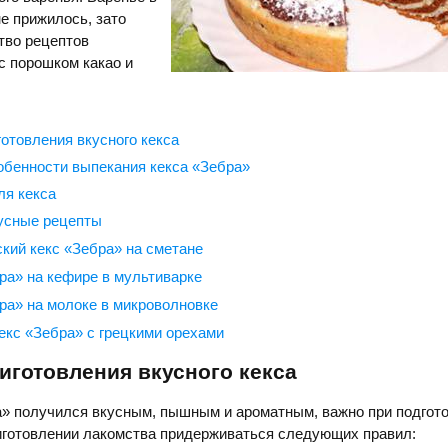
е прижилось, зато
тво рецептов
с порошком какао и
готовления вкусного кекса
обенности выпекания кекса «Зебра»
ля кекса
усные рецепты
кий кекс «Зебра» на сметане
ра» на кефире в мультиварке
ра» на молоке в микроволновке
екс «Зебра» с грецкими орехами
иготовления вкусного кекса
а» получился вкусным, пышным и ароматным, важно при подгот
иготовлении лакомства придерживаться следующих правил: