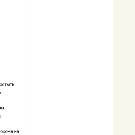
остыть.
ы
ам.
и
похоже на