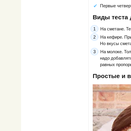
Первые четверт
Виды теста 
На сметане. Те
На кефире. Пр
Но вкусы смета
На молоке. Тол
надо добавлять
равных пропор
Простые и 