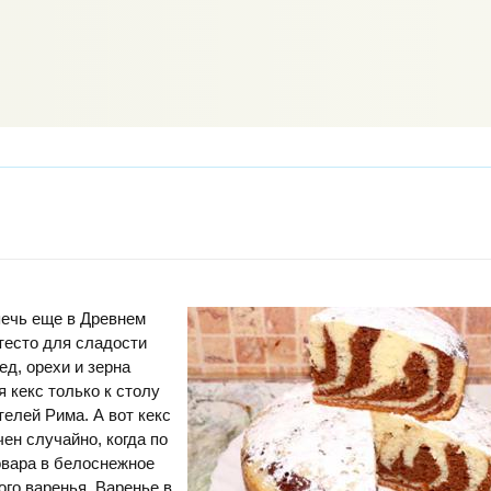
печь еще в Древнем
тесто для сладости
ед, орехи и зерна
я кекс только к столу
елей Рима. А вот кекс
ен случайно, когда по
овара в белоснежное
ого варенья. Варенье в