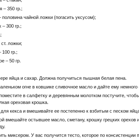
 – 350 гр.;
 половина чайной ложки (погасить уксусом);
– 300 гр.;
;
 ст. ложки;
 100 гр.;
е – 50 гр.
сере яйца и сахар. Должна получиться пышная белая пена.
аленьком огне в ковшике сливочное масло и дайте ему немного 
 поместите в салфетку и деревянным молотком постучите, чтоб
лкая ореховая крошка.
для кекса и вмешивайте ее постепенно к взбитым с песком яйц
ой вмешайте остывшее масло, сметану, крошку грецких орехов 
ду.
ть миксером. У вас получится тесто, которое по консистенции 