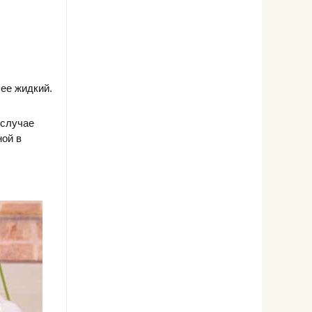
.
ее жидкий.
 случае
ной в