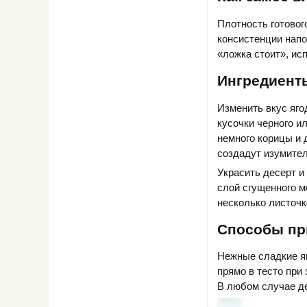
Плотность готового
консистенции напо
«ложка стоит», ис
Ингредиенты
Изменить вкус яго
кусочки черного и
немного корицы и 
создадут изумител
Украсить десерт и
слой сгущенного м
несколько листочк
Способы пр
Нежные сладкие яг
прямо в тесто при
В любом случае де