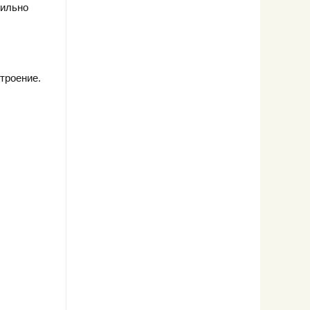
вильно
троение.