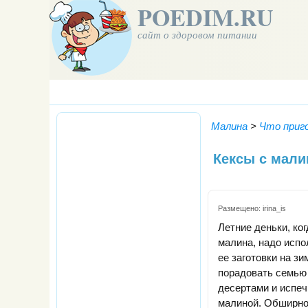
POEDIM.RU
сайт о здоровом питании
Малина
>
Что приг
Кексы с мали
Размещено:
irina_is
Летние деньки, ког
малина, надо испо
ее заготовки на зи
порадовать семью
десертами и испеч
малиной. Обширнос