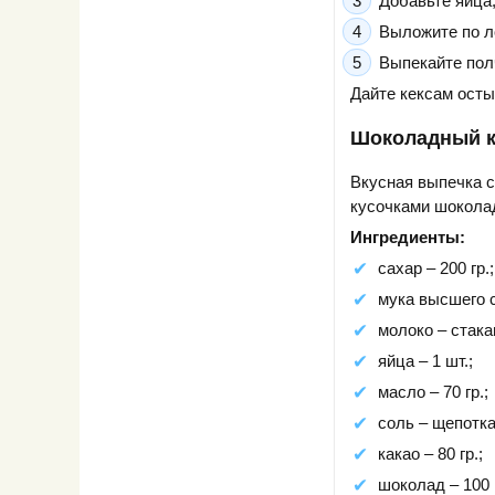
Добавьте яйца,
Выложите по л
Выпекайте полч
Дайте кексам осты
Шоколадный к
Вкусная выпечка с
кусочками шоколад
Ингредиенты:
сахар – 200 гр.;
мука высшего с
молоко – стака
яйца – 1 шт.;
масло – 70 гр.;
соль – щепотка
какао – 80 гр.;
шоколад – 100 г