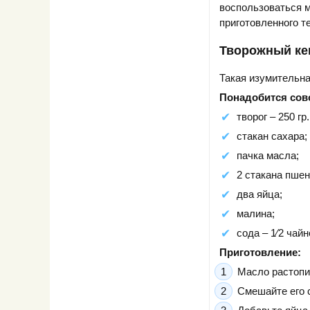
воспользоваться м
приготовленного т
Творожный ке
Такая изумительна
Понадобится сов
творог – 250 гр.
стакан сахара;
пачка масла;
2 стакана пшен
два яйца;
малина;
сода – 1⁄2 чайн
Приготовление:
Масло растопит
Смешайте его 