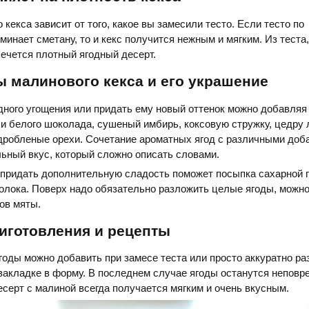
 кекса зависит от того, какое вы замесили тесто. Если тесто по
минает сметану, то и кекс получится нежным и мягким. Из теста,
печется плотный ягодный десерт.
 малинового кекса и его украшение
дного угощения или придать ему новый оттенок можно добавляя 
ли белого шоколада, сушеный имбирь, коксовую стружку, цедру 
дробленые орехи. Сочетание ароматных ягод с различными доб
ьный вкус, который сложно описать словами.
 придать дополнительную сладость поможет посыпка сахарной 
олока. Поверх надо обязательно разложить целые ягоды, можн
ов мяты.
иготовления и рецепты
оды можно добавить при замесе теста или просто аккуратно ра
 закладке в форму. В последнем случае ягоды останутся непов
серт с малиной всегда получается мягким и очень вкусным.