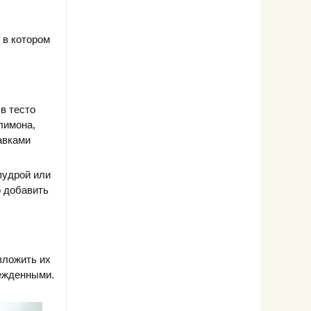
 в котором
в тесто
лимона,
авками
пудрой или
о добавить
зложить их
режденными.