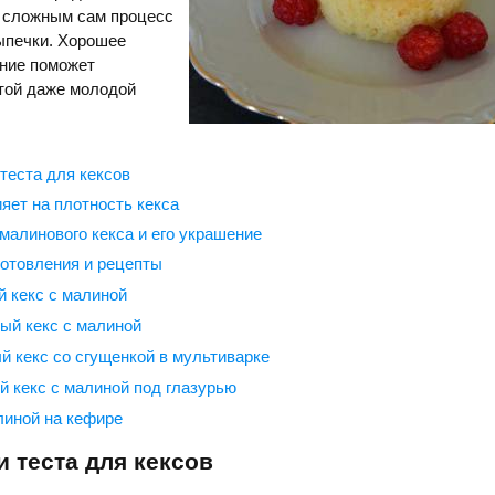
т сложным сам процесс
ыпечки. Хорошее
ание поможет
той даже молодой
теста для кексов
яет на плотность кекса
малинового кекса и его украшение
отовления и рецепты
 кекс с малиной
ый кекс с малиной
 кекс со сгущенкой в мультиварке
 кекс с малиной под глазурью
линой на кефире
 теста для кексов