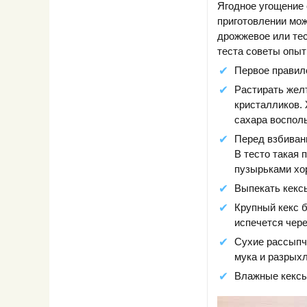
Ягодное угощение 
приготовлении мож
дрожжевое или тес
теста советы опыт
Первое правило
Растирать желт
кристалликов.
сахара воспол
Перед взбивани
В тесто такая 
пузырьками хо
Выпекать кексы
Крупный кекс б
испечется чере
Сухие рассыпча
мука и разрых
Влажные кексы 