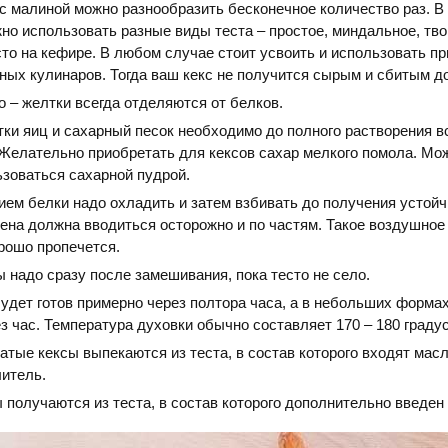
с малиной можно разнообразить бесконечное количество раз. В
но использовать разные виды теста – простое, миндальное, тв
то на кефире. В любом случае стоит усвоить и использовать пр
ных кулинаров. Тогда ваш кекс не получится сырым и сбитым до
 – желтки всегда отделяются от белков.
ки яиц и сахарный песок необходимо до полного растворения в
 Желательно приобретать для кексов сахар мелкого помола. Мо
ьзоваться сахарной пудрой.
ем белки надо охладить и затем взбивать до получения устойч
пена должна вводиться осторожно и по частям. Такое воздушное 
рошо пропечется.
 надо сразу после замешивания, пока тесто не село.
удет готов примерно через полтора часа, а в небольших форма
з час. Температура духовки обычно составляет 170 – 180 градус
тые кексы выпекаются из теста, в состав которого входят масл
литель.
получаются из теста, в состав которого дополнительно введен 