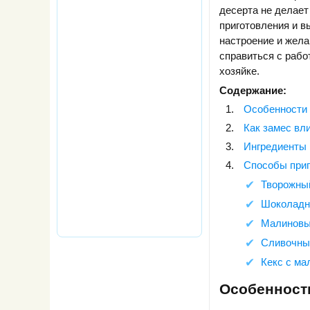
десерта не делае
приготовления и в
настроение и жел
справиться с рабо
хозяйке.
Содержание:
Особенности 
Как замес вли
Ингредиенты 
Способы приг
Творожный
Шоколадн
Малиновый
Сливочный
Кекс с ма
Особенности