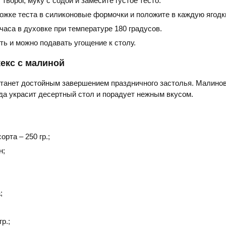
 творог, муку с содой и замесите густое тесто.
ожке теста в силиконовые формочки и положите в каждую ягодк
аса в духовке при температуре 180 градусов.
ть и можно подавать угощение к столу.
екс с малиной
танет достойным завершением праздничного застолья. Малинов
а украсит десертный стол и порадует нежным вкусом.
орта – 250 гр.;
н;
;
р.;