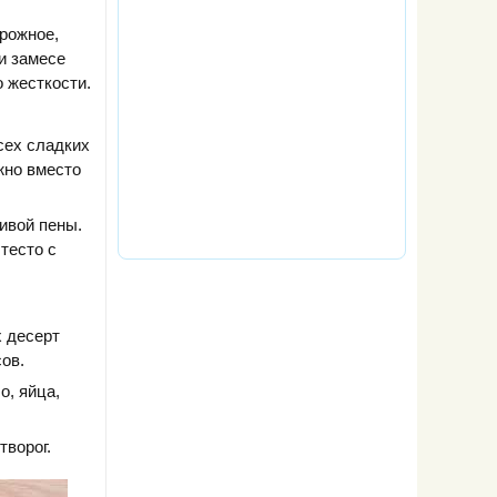
орожное,
и замесе
 жесткости.
сех сладких
жно вместо
ивой пены.
тесто с
х десерт
ов.
о, яйца,
творог.