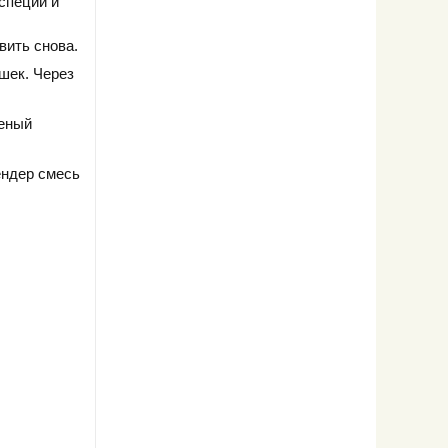
специи и
вить снова.
шек. Через
леный
ендер смесь