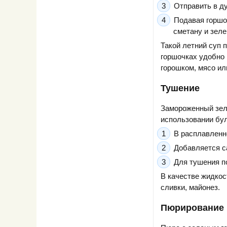
Отправить в ду
Подавая горшо
сметану и зеле
Такой летний суп 
горшочках удобно 
горошком, мясо ил
Тушение
Замороженный зел
использовании бу
В расплавленн
Добавляется са
Для тушения п
В качестве жидкос
сливки, майонез.
Пюрирование