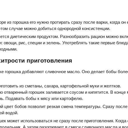
ре из горошка его нужно протирать сразу после варки, когда он
 этом случае можно добиться однородной консистенции.
яется диетическим продуктом. Разнообразить рацион можно вкл
: овощи, рис, специи и зелень. Употреблять такие первые блюд
олодными.
хитрости приготовления
рке горошка добавляют сливочное масло. Оно делает бобы бол
готовить из сметаны, сахара, картофельной муки и желтков.
о отваренный горошек заливается соусом и кипятится. В конце
нь. Подавать бобы к мясу или картофелю.
й цвет бобов позволит резкая смена температуры. Сразу после 
ой водой.
ек может использоваться не сразу после приготовления. Когда 
одильник. А затем разогревают в смеси сливочного масла и во