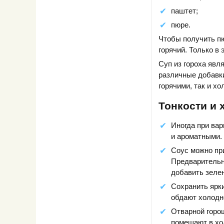
паштет;
пюре.
Чтобы получить пю
горячий. Только в
Суп из гороха явл
различные добавки
горячими, так и х
Тонкости и 
Иногда при ва
и ароматными.
Соус можно при
Предварительн
добавить зеле
Сохранить ярки
обдают холодн
Отварной горош
помещают в хол