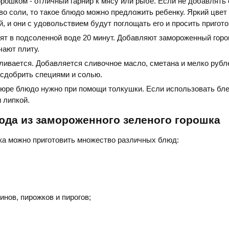
рошком - отличный гарнир к мясу или рыбе. Если не добавлять 
о соли, то такое блюдо можно предложить ребенку. Яркий цвет
й, и они с удовольствием будут поглощать его и просить пригото
ят в подсоленной воде 20 минут. Добавляют замороженный горо
чают плиту.
ливается. Добавляется сливочное масло, сметана и мелко руб
 сдобрить специями и солью.
пюре блюдо нужно при помощи толкушки. Если использовать бл
и липкой.
юда из замороженного зеленого горошка
ка можно приготовить множество различных блюд:
инов, пирожков и пирогов;