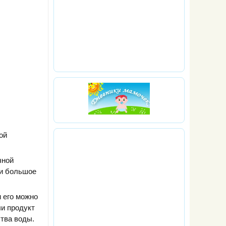
ой
чной
 и большое
 его можно
ли продукт
тва воды.