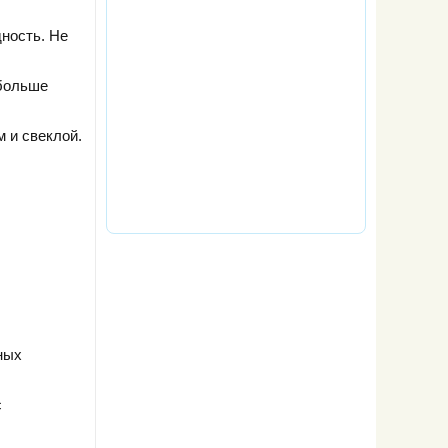
дность. Не
 больше
 и свеклой.
ных
с