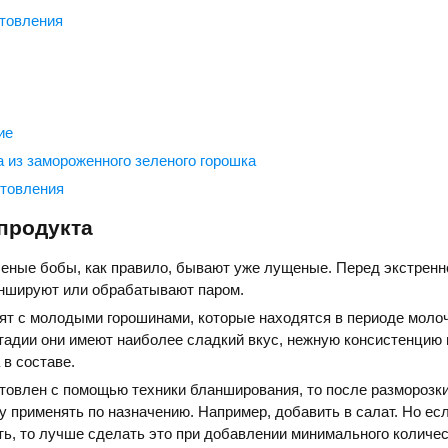
товления
ие
 из замороженного зеленого горошка
отовления
продукта
еные бобы, как правило, бывают уже лущеные. Перед экстренн
аншируют или обрабатывают паром.
ят с молодыми горошинами, которые находятся в периоде моло
стадии они имеют наиболее сладкий вкус, нежную консистенцию
 в составе.
отовлен с помощью техники бланширования, то после разморозки
азу применять по назначению. Например, добавить в салат. Но ес
ь, то лучше сделать это при добавлении минимального количес