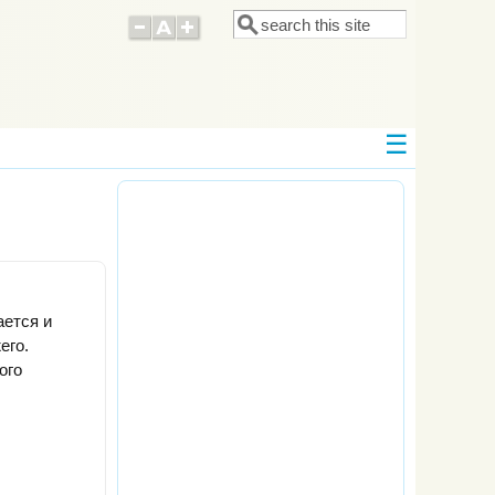
Поиск
Форма поиска
ается и
его.
ого