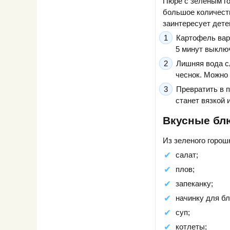
Пюре с зеленым го
большое количеств
заинтересует дете
Картофель вар
5 минут выклю
Лишняя вода с
чеснок. Можно
Превратить в 
станет вязкой 
Вкусные бл
Из зеленого горош
салат;
плов;
запеканку;
начинку для бл
суп;
котлеты;