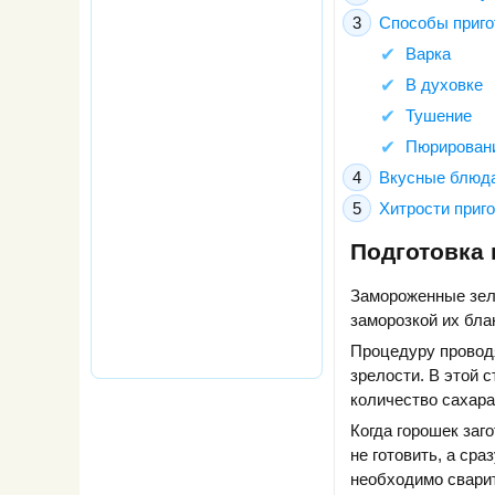
Способы приго
Варка
В духовке
Тушение
Пюрирован
Вкусные блюда
Хитрости приг
Подготовка 
Замороженные зел
заморозкой их бл
Процедуру провод
зрелости. В этой 
количество сахара
Когда горошек заг
не готовить, а ср
необходимо сварит