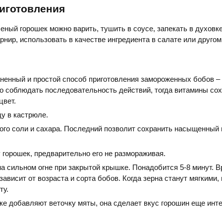
иготовления
ный горошек можно варить, тушить в соусе, запекать в духовке
арнир, использовать в качестве ингредиента в салате или друго
енный и простой способ приготовления замороженных бобов – 
 соблюдать последовательность действий, тогда витамины сох
цвет.
у в кастрюле.
ого соли и сахара. Последний позволит сохранить насыщенный 
 горошек, предварительно его не размораживая.
а сильном огне при закрытой крышке. Понадобится 5-8 минут. 
зависит от возраста и сорта бобов. Когда зерна станут мягкими,
ту.
ке добавляют веточку мяты, она сделает вкус горошин еще инт