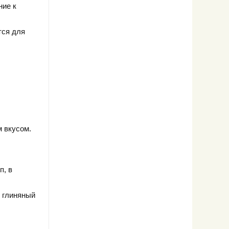
ние к
тся для
 вкусом.
п, в
в глиняный