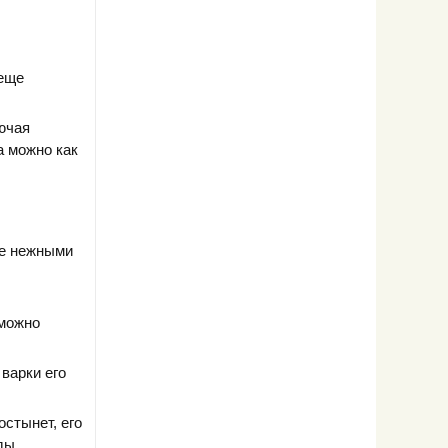
 еще
ючая
а можно как
ее нежными
 можно
варки его
остынет, его
ды.