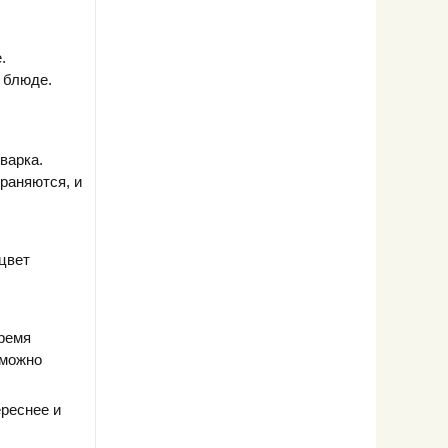
.
м блюде.
варка.
раняются, и
цвет
Время
 можно
ереснее и