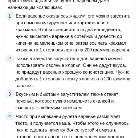
приготовить идеальный рулет с вареньем даже
начинающим хозяюшкам:
Если варенье оказалось жидким, его можно загустить
при помощи кукурузного или картофельного
крахмала. Чтобы соединить эти два ингредиента,
нужно высыпать варенье в сотейник и довести до
кипения на маленьком огне, затем всыпать крахмал
из расчета 1 столовая ложка на 200 граммов варенья.
Также в качестве загустителя для варенья можно
использовать овсяные хлопья. Они не дадут вкуса,
но придадут варенью хорошую консистенцию. Нужно
добавлять 1 столовую ложку хлопьев на 200 граммов
варенья.
Вкусным и быстрым загустителем также станет
печенье, которое нужно измельчить скалкой и
смешать с любимым вареньем.
Часто при выпекании рулета варенье размягчает
тесто, и получается каша. Чтобы этого не случилось
нужно сделать начинку более густой и смазать
готовое, раскатанное тесто подсолнечным маслом