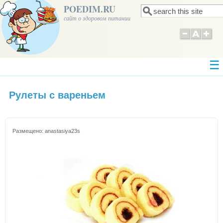
POEDIM.RU
Поиск
Форма поиска
сайт о здоровом питании
Рулеты с вареньем
Размещено:
anastasiya23s