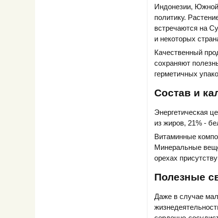
Индонезии, Южной
политику. Растени
встречаются на Су
и некоторых стран
Качественный прод
сохраняют полезны
герметичных упако
Состав и ка
Энергетическая це
из жиров, 21% - бе
Витаминные компон
Минеральные вещес
орехах присутству
Полезные св
Даже в случае мал
жизнедеятельность
сердечно-сосудист