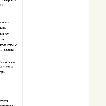
н.
орячее
емы.
ья от
 из
ьное место
нанесения.
, запоре,
ой ложки
урта.
мяса,
колепное