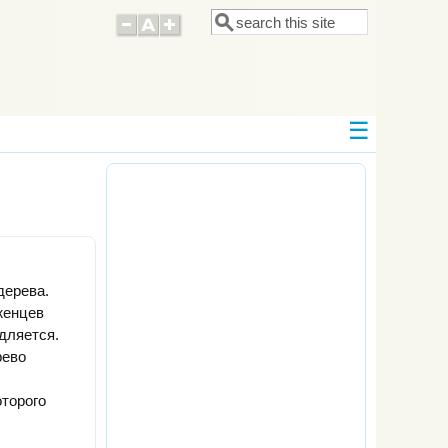
Поиск
Форма поиска
дерева.
женцев
дляется.
рево
оторого