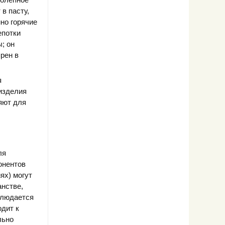
в пасту,
но горячие
епотки
; он
рен в
я
изделия
няют для
ля
онентов
ях) могут
нстве,
блюдается
одит к
льно