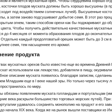
чком и является мускатный орех. Чтобы сердцевина хорошо отд
к, косточки плодов муската должны быть хорошо высушены (в 
сходит под воздействием солнечных лучей). Высушенные косто
пы, а затем заново подсушивают добытое семя. В этот раз про
крытым огнем, таким способом орехи как бы поджаривают до о
 цвета. Чтобы получить действительно качественные мускатные
я до 4 месяцев от момента образования плодов до окончатель
 Отдельно каждый продолговатый орешек может быть до 3 см в 
рупнее семя, тем насыщеннее его аромат.
нение продукта
вах мускатных орехов было известно еще во времена Древней 
скат использовали как лекарство, добавляли в пищу, окуривали
бное описание муската появилось благодаря записям, сделанн
м Младшим еще в I веке нашей эры. Но только через тысячу л
пространилось по миру.
ны обязаны появлением муската голландцам и португальцам (и
дние века раскрыли большинство торговых морских путей). При 
ртугалии удавалось сохранять монополию на продукт и его за
 до начала XIX века. Когда же на рынок вышли поставщики из Ин