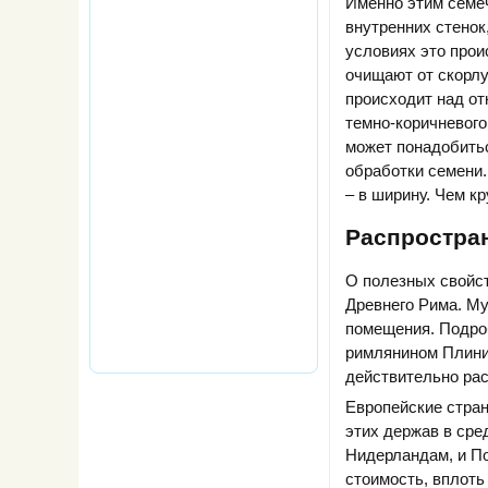
Именно этим семе
внутренних стено
условиях это прои
очищают от скорлу
происходит над от
темно-коричневого
может понадобитьс
обработки семени.
– в ширину. Чем к
Распростра
О полезных свойст
Древнего Рима. Му
помещения. Подро
римлянином Плиние
действительно рас
Европейские стра
этих держав в сре
Нидерландам, и По
стоимость, вплоть