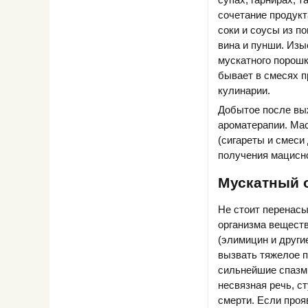
сочетание продукт
соки и соусы из п
вина и пунши. Изы
мускатного порошк
бывает в смесях п
кулинарии.
Добытое после вы
ароматерапии. Ма
(сигареты и смеси
получения мацисно
Мускатный о
Не стоит перенасы
организма веществ
(элимицин и други
вызвать тяжелое 
сильнейшие спазм
несвязная речь, с
смерти. Если проя