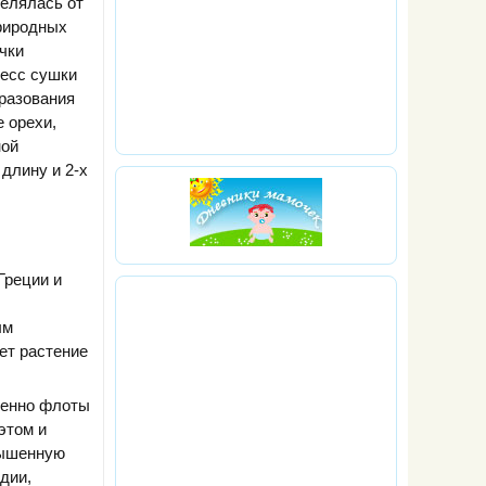
елялась от
природных
чки
цесс сушки
бразования
 орехи,
ной
длину и 2-х
Греции и
ым
ет растение
менно флоты
этом и
вышенную
дии,