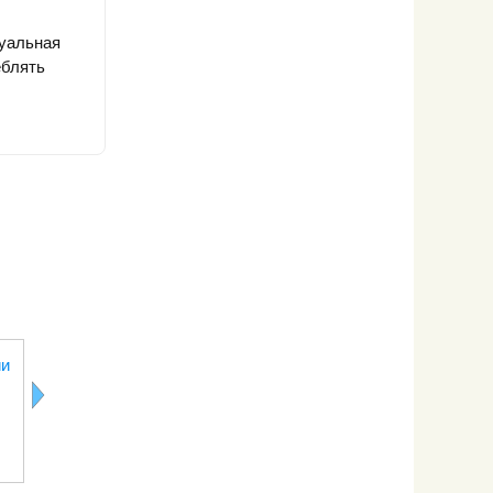
дуальная
еблять
Кокос
Нут (нахат)
Каштановые
Бразильски
ии
орехи
орех