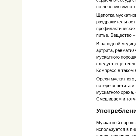
по лечению импоте
Щепотка мускатног
раздражительность
профилактических 
питье. Вещество 
В народной медици
артрита, ревматиз
мускатного порошк
следует еще теплы
Компресс в таком 
Орехи мускатного 
потере аппетита и
мускатного ореха, 
Смешиваем и тотч
Употреблен
Мускатный порошо
используется в пи
супах, гарнирах, 