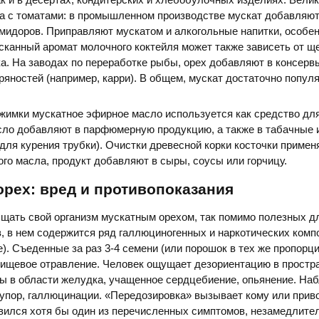
а с томатами: в промышленном производстве мускат добавляют 
омидоров. Приправляют мускатом и алкогольные напитки, особен
сканный аромат молочного коктейля может также зависеть от щ
а. На заводах по переработке рыбы, орех добавляют в консервы
ряностей (например, карри). В общем, мускат достаточно популя
жимки мускатное эфирное масло используется как средство дл
сло добавляют в парфюмерную продукцию, а также в табачные 
 для курения трубки). Очистки древесной корки косточки приме
го масла, продукт добавляют в сыры, соусы или горчицу.
рех: вред и противопоказания
щать свой организм мускатным орехом, так помимо полезных д
, в нем содержится ряд галлюциногенных и наркотических комп
е). Съеденные за раз 3-4 семени (или порошок в тех же пропорци
пищевое отравление. Человек ощущает дезориентацию в простра
ы в области желудка, учащенное сердцебиение, опьянение. На
тупор, галлюцинации. «Передозировка» вызывает кому или прив
вился хотя бы один из перечисленных симптомов, незамедлите