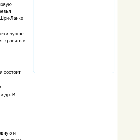
новую
ревья
 Шри-Ланке
рехи лучше
т хранить в
я состоит
.
и др. В
рвную и
препараты