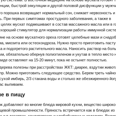
нции, быстрой эякуляции и другой половой дисфункции у мужчи
о порошка возвращает нормальный сон, снижает нервозность и
. При первых симптомах простудного заболевания, а также в
целях мускат подмешивают в состав массажного масла или в г
– хороший стимулятор для нормализации работы иммунной сист
не на основе мускатного ореха готовят целебные мази и снадоб
ма, миозита или остеохондроза. Нужно просто приготовить пасту
а и подогретого растительного масла. Наносить раствор на бол
м, обязательно обернув полиэтиленом и укутав в тепло место 
виде оставляют на 15-20 минут, пока не остынет полностью.
дерева полезны при расстройствах ЖКТ: диарее, вздутии живота
 пр. Можно приготовить следующее средство. Берем треть чайн
сухой имбирь, 2/3 стакана воды и столько же обезжиренного йог
ас выпиваем.
ие в пищу
к добавляют во многие блюда мировой кухни, вещество широко
щевой промышленности. Пряность встречается как в блюдах из 
так и в десертах, кондитерских и хлебобулочных изделиях. Вели