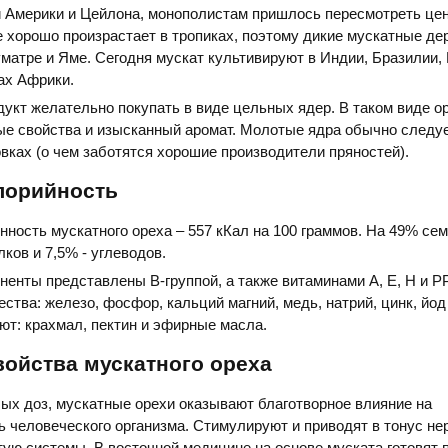
 Америки и Цейлона, монополистам пришлось пересмотреть це
е хорошо произрастает в тропиках, поэтому дикие мускатные де
матре и Яме. Сегодня мускат культивируют в Индии, Бразилии,
ах Африки.
укт желательно покупать в виде цельных ядер. В таком виде о
е свойства и изысканный аромат. Молотые ядра обычно следуе
вках (о чем заботятся хорошие производители пряностей).
лорийность
нность мускатного ореха – 557 кКал на 100 граммов. На 49% сем
лков и 7,5% - углеводов.
енты представлены В-группой, а также витаминами А, Е, Н и РР
тва: железо, фосфор, кальций магний, медь, натрий, цинк, йод 
ют: крахмал, пектин и эфирные масла.
ойства мускатного ореха
ых доз, мускатные орехи оказывают благотворное влияние на
 человеческого организма. Стимулируют и приводят в тонус не
ую системы. В восточной медицине на основе муската готовят 