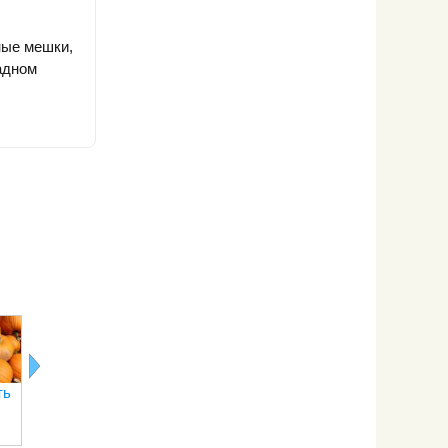
ные мешки,
адном
ть
Как сушить
Как сушить
Как сушить
Как сушит
боярышник
черноплодную
острый перец
баклажан
рябину