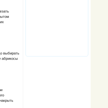
езать
рытом
 их
до выбирать
е абрикосы
ри
ого
 накрыть