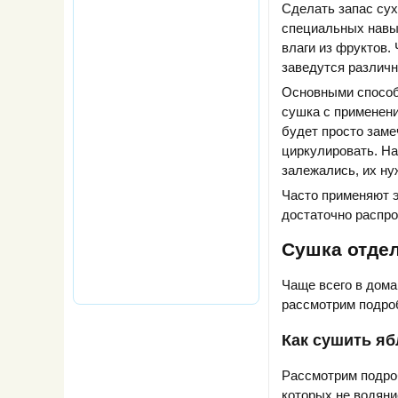
Сделать запас сух
специальных навык
влаги из фруктов.
заведутся различн
Основными способ
сушка с применени
будет просто заме
циркулировать. На
залежались, их ну
Часто применяют 
достаточно распр
Сушка отде
Чаще всего в дома
рассмотрим подро
Как сушить яб
Рассмотрим подроб
которых не водяни