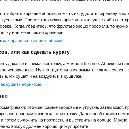
т отобрать хорошие яблоки, помыть их, удалить середину и нар
 кусочками. После этого можно приступать к сушке либо на отк
уховке. Когда убедитесь, что фрукты хорошо просохли, то нужно
бочку или мешочек на хранение.
е:
как правильно сушить яблоки.
ов, или как сделать курагу
ть даже не вынимая косточку, а можно и без нее. Абрикосы на
 не испорченные. Нужно тщательно их вымыть, так как сушены
ые. Их сушат и на воздухе, и в сушилке.
как сушить абрикосы.
шню
осматривают, отбирая самые здоровые и упругие, затем моют, п
резают пополам и извлекают косточку. Далее необходимо немн
а потом выложить на противень и выставить на солнце. Можно
ельно воздух должен хорошо циркулировать.