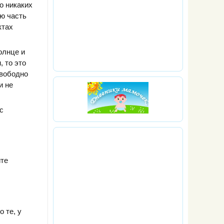
о никаких
ю часть
ктах
олнце и
 то это
свободно
и не
с
йте
 те, у