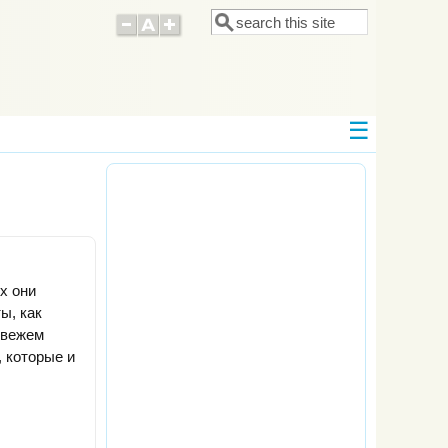
Поиск
Форма поиска
х они
ы, как
 свежем
 которые и