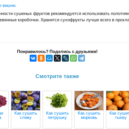
е вишни.
нности сушеных фруктов рекомендуется использовать полотня
евянные коробочки. Хранятся сухофрукты лучше всего в прохл
Понравилось? Поделись с друзьями!
Смотрите также
ая
Как сушить
Как сушить
Как сушить
Как суши
а
сливу
петрушку
морковь
тыкву