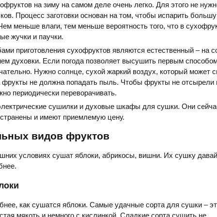
офруктов на зиму на самом деле очень легко. Для этого не нужн
ов. Процесс заготовки основан на том, чтобы испарить большу
 Чем меньше влаги, тем меньше вероятность того, что в сухофру
ые жучки и паучки.
ами приготовления сухофруктов являются естественный – на с
ем духовки. Если погода позволяет высушить первым способом,
чательно. Нужно солнце, сухой жаркий воздух, который может 
 фрукты не должна попадать пыль. Чтобы фрукты не отсырели 
жно периодически переворачивать.
электрические сушилки и духовые шкафы для сушки. Они сейча
остранены и имеют приемлемую цену.
льных видов фруктов
шних условиях сушат яблоки, абрикосы, вишни. Их сушку дава
бнее.
локи
нее, как сушатся яблоки. Самые удачные сорта для сушки – это
стая мякоть и немного с кислинкой. Сладкие сорта сушить не