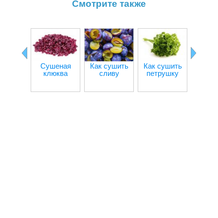
Смотрите также
Сушеная
Как сушить
Как сушить
Как с
клюква
сливу
петрушку
мор