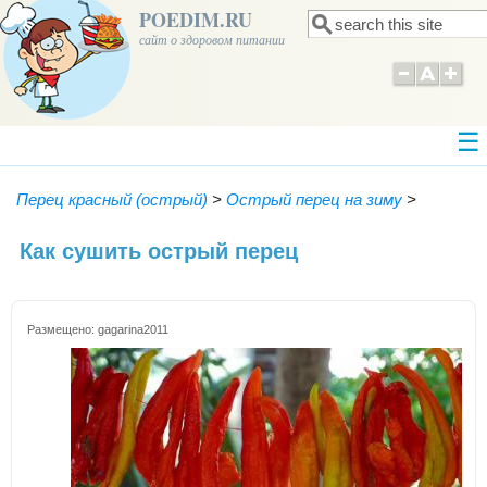
POEDIM.RU
Поиск
Форма поиска
сайт о здоровом питании
Перец красный (острый)
>
Острый перец на зиму
>
Как сушить острый перец
Размещено:
gagarina2011