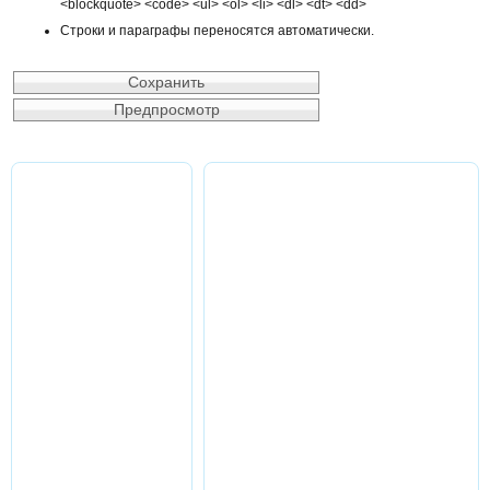
<blockquote> <code> <ul> <ol> <li> <dl> <dt> <dd>
Строки и параграфы переносятся автоматически.