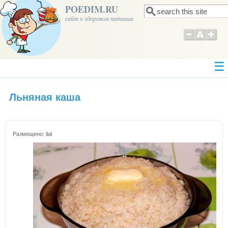
POEDIM.RU
Поиск
Форма поиска
сайт о здоровом питании
Льняная каша
Размещено:
ilal