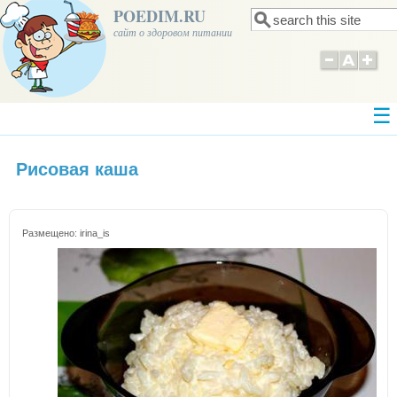
POEDIM.RU
Поиск
Форма поиска
сайт о здоровом питании
Рисовая каша
Размещено:
irina_is