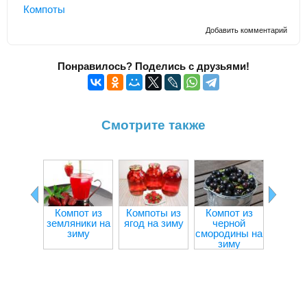
Компоты
Добавить комментарий
Понравилось? Поделись с друзьями!
Смотрите также
Компот из
Компоты из
Компот из
Компо
земляники на
ягод на зиму
черной
алыч
зиму
смородины на
зи
зиму