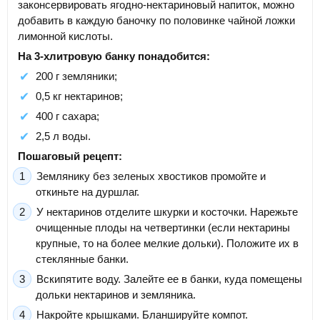
законсервировать ягодно-нектариновый напиток, можно
добавить в каждую баночку по половинке чайной ложки
лимонной кислоты.
На 3-хлитровую банку понадобится:
200 г земляники;
0,5 кг нектаринов;
400 г сахара;
2,5 л воды.
Пошаговый рецепт:
Землянику без зеленых хвостиков промойте и
откиньте на дуршлаг.
У нектаринов отделите шкурки и косточки. Нарежьте
очищенные плоды на четвертинки (если нектарины
крупные, то на более мелкие дольки). Положите их в
стеклянные банки.
Вскипятите воду. Залейте ее в банки, куда помещены
дольки нектаринов и земляника.
Накройте крышками. Бланшируйте компот.