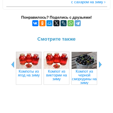
с сахаром на зиму ›
Понравилось? Поделись с друзьями!
Смотрите также
Компоты из
Компот из
Компот из
Компо
ягод на зиму
виктории на
черной
алыч
зиму
смородины на
зи
зиму