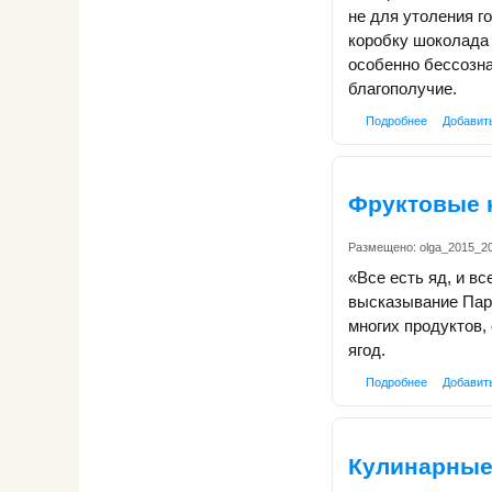
не для утоления г
коробку шоколада 
особенно бессозна
благополучие.
Подробнее
Добавит
Фруктовые к
Размещено:
olga_2015_2
«Все есть яд, и вс
высказывание Пара
многих продуктов,
ягод.
Подробнее
Добавит
Кулинарные