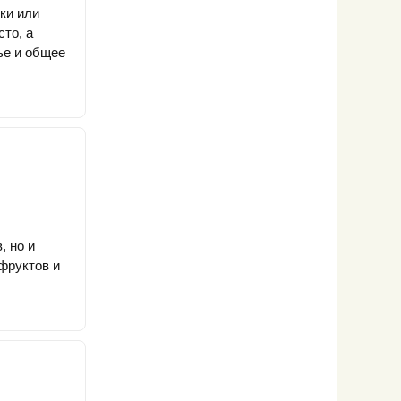
уки или
сто, а
ье и общее
, но и
фруктов и