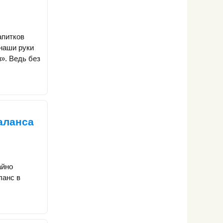
апитков
 наши руки
». Ведь без
аланса
айно
ланс в