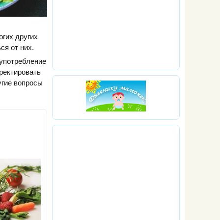
огих других
ся от них.
оупотребление
ректировать
угие вопросы