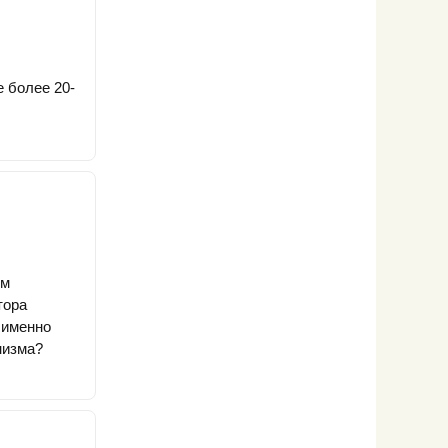
е более 20-
ем
тора
 именно
низма?