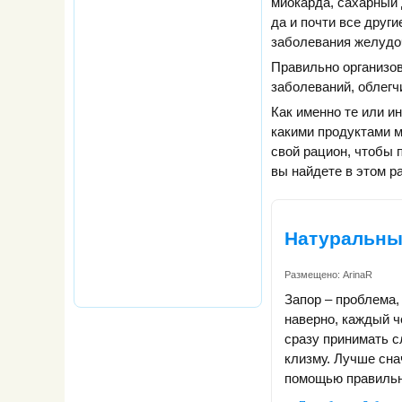
миокарда, сахарный д
да и почти все друг
заболевания желудоч
Правильно организов
заболеваний, облегч
Как именно те или и
какими продуктами 
свой рацион, чтобы 
вы найдете в этом р
Натуральны
Размещено:
ArinaR
Запор – проблема, 
наверно, каждый ч
сразу принимать 
клизму. Лучше сна
помощью правильн