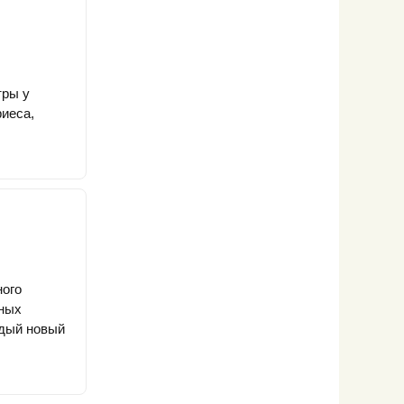
тры у
риеса,
ного
зных
ждый новый