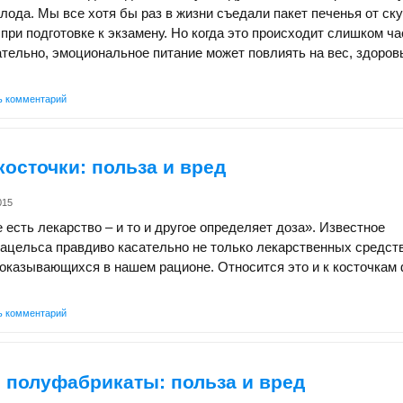
олода. Мы все хотя бы раз в жизни съедали пакет печенья от ск
при подготовке к экзамену. Но когда это происходит слишком ча
тельно, эмоциональное питание может повлиять на вес, здоров
ь комментарий
осточки: польза и вред
015
е есть лекарство – и то и другое определяет доза». Известное
цельса правдиво касательно не только лекарственных средств
 оказывающихся в нашем рационе. Относится это и к косточкам 
ь комментарий
 полуфабрикаты: польза и вред