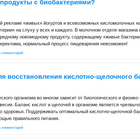
 продукты с биобактериями?
ой рекламе «живых» йогуртов и всевозможных кисломолочных н
ерии» на слуху у всех и каждого. В молочном отделе магазина
чередному новомодному продукту, содержащему «живые бактерии
елереклама, нормальный процесс пищеварения невозможен!
ь комментарий
ля восстановления кислотно-щелочного б
ского организма во многом зависит от биологического и физико-
весия. Баланс кислот и щелочей в организме является чрезвыч
о здоровья. Поддерживать оптимальный кислотно-щелочной ба
ощью правильного питания.
ь комментарий