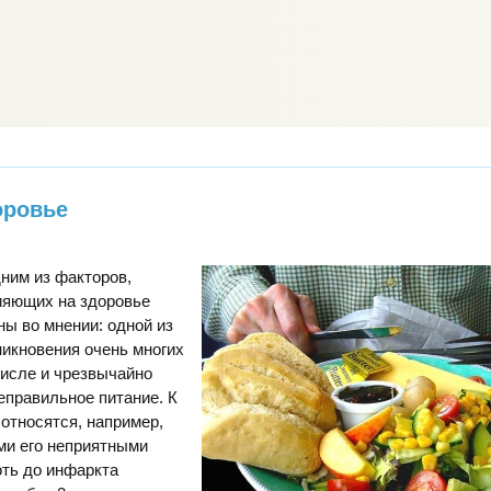
оровье
ним из факторов,
ияющих на здоровье
ны во мнении: одной из
икновения очень многих
числе и чрезвычайно
еправильное питание. К
относятся, например,
ми его неприятными
оть до инфаркта