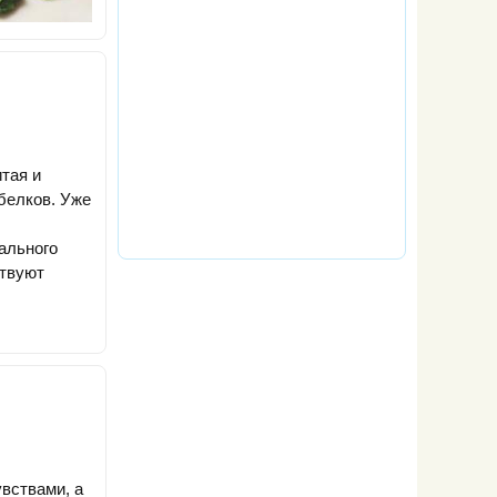
тая и
белков. Уже
ального
ствуют
увствами, а