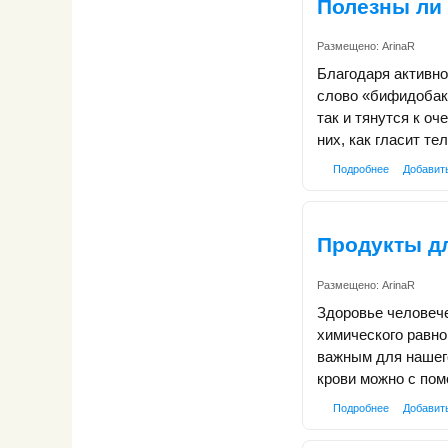
Полезны ли
Размещено:
ArinaR
Благодаря активн
слово «бифидобакт
так и тянутся к о
них, как гласит т
Подробнее
Добавит
Продукты д
Размещено:
ArinaR
Здоровье человече
химического равно
важным для нашег
крови можно с пом
Подробнее
Добавит