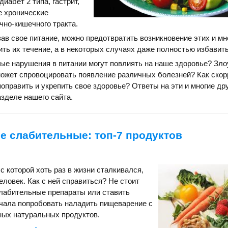
иабет 2 типа, гастрит,
ие хронические
но-кишечного тракта.
ав свое питание, можно предотвратить возникновение этих и мн
ить их течение, а в некоторых случаях даже полностью избавить
ные нарушения в питании могут повлиять на наше здоровье? Зл
может спровоцировать появление различных болезней? Как скор
поправить и укрепить свое здоровье? Ответы на эти и многие др
азделе нашего сайта.
е слабительные: топ-7 продуктов
с которой хоть раз в жизни сталкивался,
еловек. Как с ней справиться? Не стоит
слабительные препараты или ставить
чала попробовать наладить пищеварение с
ых натуральных продуктов.