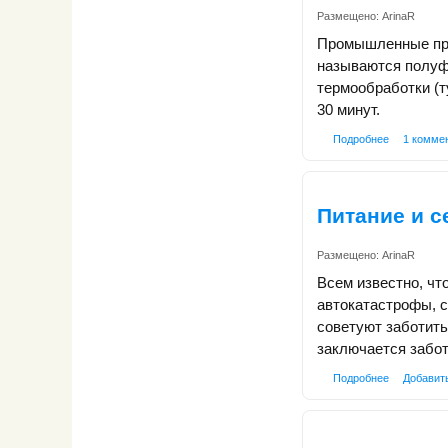
Размещено:
ArinaR
Промышленные прод
называются полуф
термообработки (ту
30 минут.
Подробнее
1 комме
Питание и с
Размещено:
ArinaR
Всем известно, чт
автокатастрофы, с
советуют заботить
заключается забот
Подробнее
Добавит