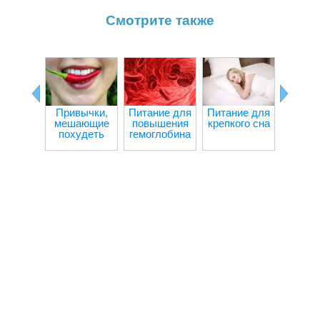
Смотрите также
Привычки,
Питание для
Питание для
Ч
мешающие
повышения
крепкого сна
происх
похудеть
гемоглобина
орган
при гол