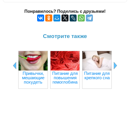
Понравилось? Поделись с друзьями!
Смотрите также
Привычки,
Питание для
Питание для
Ч
мешающие
повышения
крепкого сна
происх
похудеть
гемоглобина
орган
при гол