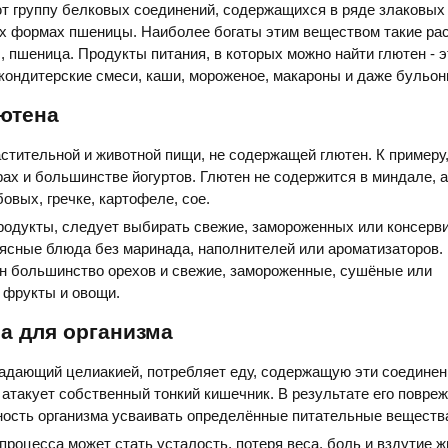
 группу белковых соединений, содержащихся в ряде злаковых 
ех формах пшеницы. Наиболее богаты этим веществом такие рас
с, пшеница. Продукты питания, в которых можно найти глютен - э
 кондитерские смеси, каши, мороженое, макароны и даже бульон
ютена
стительной и животной пищи, не содержащей глютен. К примеру, 
рах и большинстве йогуртов. Глютен не содержится в миндале, 
бовых, гречке, картофеле, сое.
родукты, следует выбирать свежие, замороженных или консерв
сные блюда без маринада, наполнителей или ароматизаторов. 
ен большинство орехов и свежие, замороженные, сушёные или
 фрукты и овощи.
а для организма
радающий целиакией, потребляет еду, содержащую эти соединени
атакует собственный тонкий кишечник. В результате его повре
ность организма усваивать определённые питательные веществ
процесса может стать усталость, потеря веса, боль и вздутие ж