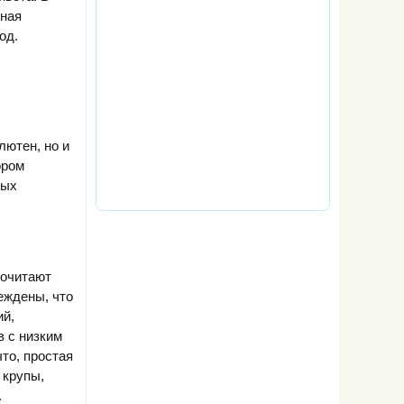
нная
од.
лютен, но и
ором
ных
почитают
еждены, что
ий,
в с низким
что, простая
 крупы,
.