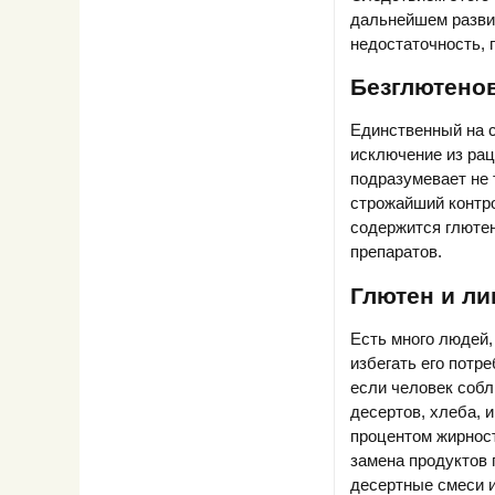
дальнейшем разви
недостаточность, 
Безглютенов
Единственный на с
исключение из рац
подразумевает не 
строжайший контро
содержится глютен
препаратов.
Глютен и л
Есть много людей,
избегать его потр
если человек собл
десертов, хлеба, 
процентом жирности
замена продуктов 
десертные смеси и