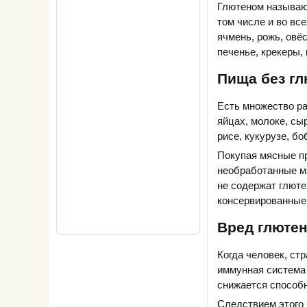
Глютеном называют
том числе и во вс
ячмень, рожь, овё
печенье, крекеры,
Пища без гл
Есть множество ра
яйцах, молоке, сы
рисе, кукурузе, бо
Покупая мясные п
необработанные мя
не содержат глют
консервированные
Вред глютен
Когда человек, ст
иммунная система 
снижается способ
Следствием этого 