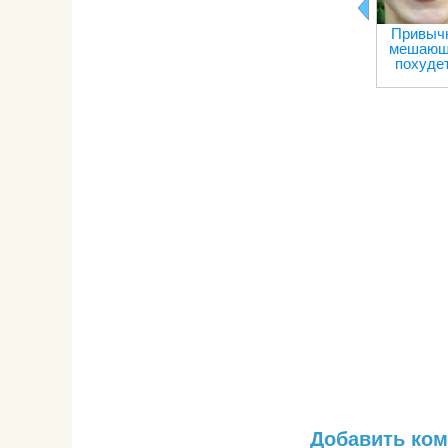
Привычк
мешающ
похуде
Добавить ко