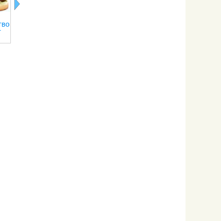
Польза яиц
Хлорофилл в
Кисель:
Пробиотики
тво
вкрутую
продуктах
польза и вред
пребиотики
т
питания
нашем
питании