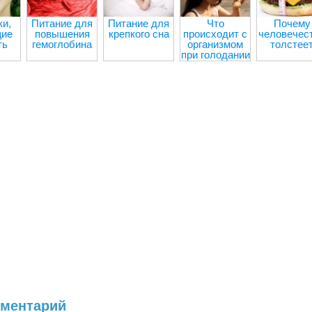
и,
Питание для
Питание для
Что
Почему
ие
повышения
крепкого сна
происходит с
человечес
ть
гемоглобина
организмом
толстее
при голодании
мментарий