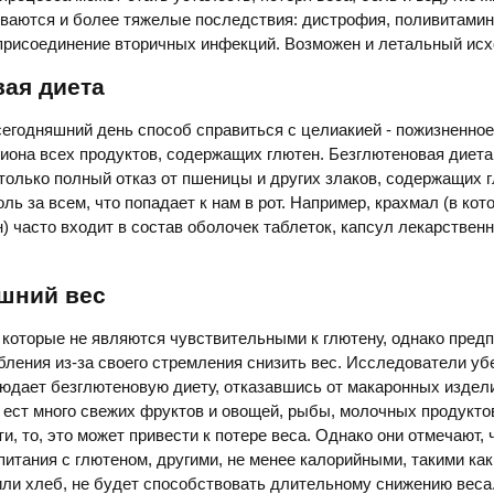
ваются и более тяжелые последствия: дистрофия, поливитами
присоединение вторичных инфекций. Возможен и летальный исх
ая диета
егодняшний день способ справиться с целиакией - пожизненное
иона всех продуктов, содержащих глютен. Безглютеновая диета
только полный отказ от пшеницы и других злаков, содержащих г
ль за всем, что попадает к нам в рот. Например, крахмал (в кот
) часто входит в состав оболочек таблеток, капсул лекарствен
ишний вес
 которые не являются чувствительными к глютену, однако пред
ебления из-за своего стремления снизить вес. Исследователи уб
юдает безглютеновую диету, отказавшись от макаронных издел
и ест много свежих фруктов и овощей, рыбы, молочных продукто
, то, это может привести к потере веса. Однако они отмечают, 
питания с глютеном, другими, не менее калорийными, такими как
ли хлеб, не будет способствовать длительному снижению веса