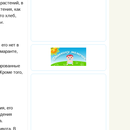
растений, в
тения, как
то хлеб,
ы.
его нет в
амаранте,
ированные
Кроме того,
я, его
ждения
а.
ивота. В