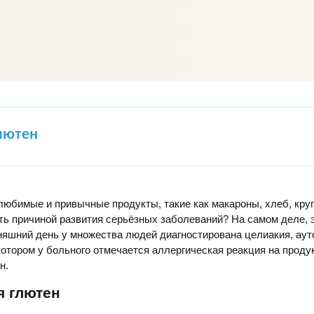
лютен
 любимые и привычные продукты, такие как макароны, хлеб, кру
ать причиной развития серьёзных заболеваний? На самом деле, 
няшний день у множества людей диагностирована целиакия, ау
котором у больного отмечается аллергическая реакция на проду
н.
я глютен