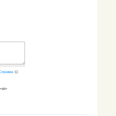
Справка
 <dd>