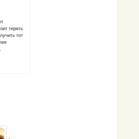
ют
оит терять
лучить тот
лее
,