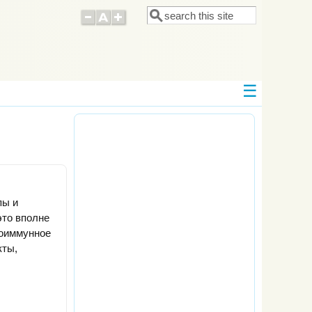
Поиск
Форма поиска
пы и
это вполне
тоиммунное
кты,