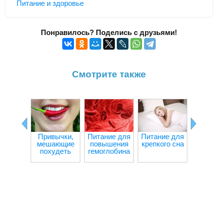
Питание и здоровье
Понравилось? Поделись с друзьями!
Смотрите также
Привычки,
Питание для
Питание для
Ч
мешающие
повышения
крепкого сна
происх
похудеть
гемоглобина
орган
при гол