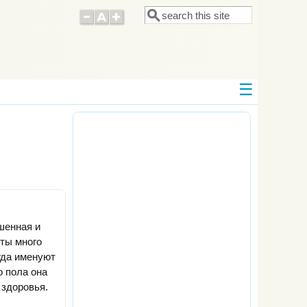
Поиск
Форма поиска
шенная и
сты много
гда именуют
о пола она
 здоровья.
,