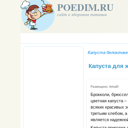
POEDIM.RU
сайт о здоровом питании
Капуста белокочан
Капуста для 
Размещено:
ArinaR
Брокколи, брюссел
цветная капуста –
всяких красивых э
третьим хлебом, а
является надежной
Капуста пригодна 