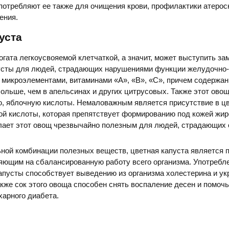
потребляют ее также для очищения крови, профилактики атерос
ения.
уста
огата легкоусвояемой клетчаткой, а значит, может выступить з
усты для людей, страдающих нарушениями функции желудочно
а микроэлементами, витаминами «А», «В», «С», причем содержан
больше, чем в апельсинах и других цитрусовых. Также этот ово
ю, яблочную кислоты. Немаловажным является присутствие в ц
ой кислоты, которая препятствует формированию под кожей жи
лает этот овощ чрезвычайно полезным для людей, страдающих 
ной комбинации полезных веществ, цветная капуста является 
яющим на сбалансированную работу всего организма. Употребл
апусты способствует выведению из организма холестерина и у
акже сок этого овоща способен снять воспаление десен и помоч
арного диабета.