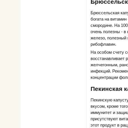
Брюссельск
Брюссельская капу
богата на витамин 
смородине. На 100
очень полезны - в
железо, полезный к
рибофлавин.
На особом счету с
восстанавливает 
желчегонным, ран
инфекций. Рекомен
концентрации фол
Пекинская к
Пекинскую капуст
вкусом, кроме тог
иммунитет и защищ
присутствуют вита
этот продукт в ра