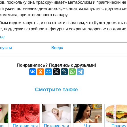
в, поскольку она «раскручивает» метаболизм и практически не
й ужин, по мнению диетологов, – салат из капусты с другими с
ком мяса, приготовленного на пару.
ым видом капусты, и она ответит вам тем, что будет держать н
, поддержит стройность фигуры и сохранит здоровье на долгие
вье
апусты
Вверх
Понравилось? Поделись с друзьями!
Смотрите также
и,
Питание для
Питание для
Что
Почему