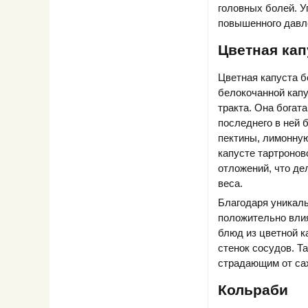
головных болей. У
повышенного давл
Цветная кап
Цветная капуста б
белокочанной кап
тракта. Она богат
последнего в ней 
пектины, лимонну
капусте тартронов
отложений, что де
веса.
Благодаря уникаль
положительно вли
блюд из цветной к
стенок сосудов. Т
страдающим от сах
Кольраби