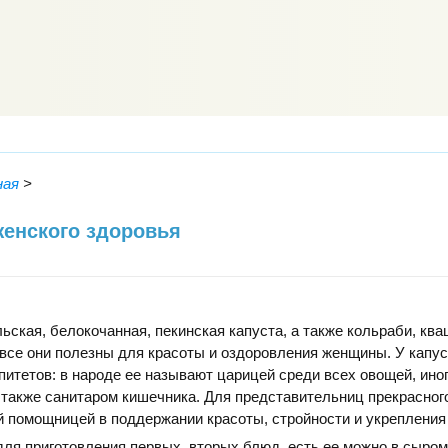
ная
>
женского здоровья
ьская, белокочанная, пекинская капуста, а также кольраби, ква
 все они полезны для красоты и оздоровления женщины. У капу
питетов: в народе ее называют царицей среди всех овощей, ино
 также санитаром кишечника. Для представительниц прекрасног
 помощницей в поддержании красоты, стройности и укрепления
для приготовления первых, вторых блюд, есть ее можно в сыром