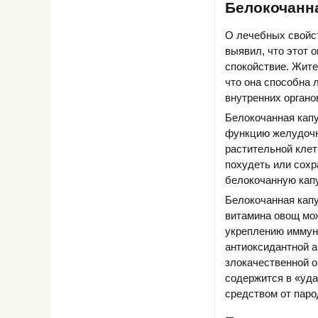
Белокочанна
О лечебных свойс
выявил, что этот 
спокойствие. Жите
что она способна 
внутренних органо
Белокочанная капу
функцию желудочно
растительной клет
похудеть или сохр
белокочанную капу
Белокочанная капу
витамина овощ мож
укреплению иммун
антиоксидантной а
злокачественной о
содержится в «уда
средством от паро