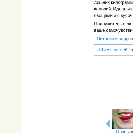
лишних килограммо
калорий. Идеальны
овощами и с кусоч
Подружитесь с люб
ваше самочувствие
Питание и здоро
‹ Щи из свежей к
Привычк