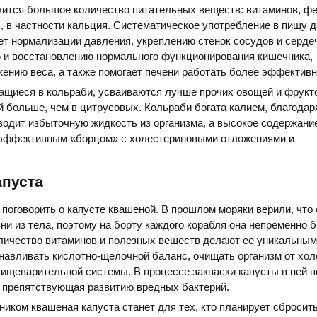
жится большое количество питательных веществ: витаминов, ф
, в частности кальция. Систематическое употребление в пищу д
т нормализации давления, укреплению стенок сосудов и серде
и восстановлению нормального функционирования кишечника,
ению веса, а также помогает печени работать более эффективн
щиеся в кольраби, усваиваются лучше прочих овощей и фрукто
й больше, чем в цитрусовых. Кольраби богата калием, благодар
водит избыточную жидкость из организма, а высокое содержани
 эффективным «борцом» с холестериновыми отложениями и
апуста
поговорить о капусте квашеной. В прошлом моряки верили, что 
зни из тела, поэтому на борту каждого корабля она непременно 
личество витаминов и полезных веществ делают ее уникальны
авливать кислотно-щелочной баланс, очищать организм от хол
ищеварительной системы. В процессе закваски капусты в ней 
, препятствующая развитию вредных бактерий.
ком квашеная капуста станет для тех, кто планирует сбросит