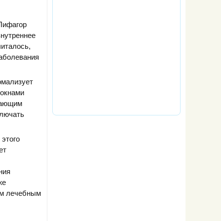
Пифагор
внутреннее
читалось,
заболевания
рмализует
локнами
лающим
ключать
 этого
ет
ния
же
ым лечебным