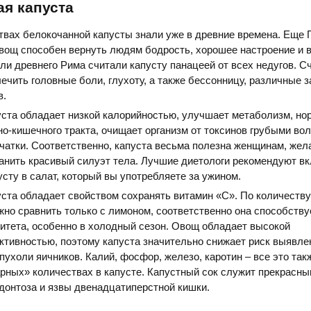
я капуста
твах белокочанной капусты знали уже в древние времена. Еще 
овощ способен вернуть людям бодрость, хорошее настроение и 
ли древнего Рима считали капусту панацеей от всех недугов. С
лечить головные боли, глухоту, а также бессонницу, различные 
в.
ста обладает низкой калорийностью, улучшает метаболизм, но
-кишечного тракта, очищает организм от токсинов грубыми во
чатки. Соответственно, капуста весьма полезна женщинам, же
анить красивый силуэт тела. Лучшие диетологи рекомендуют в
сту в салат, который вы употребляете за ужином.
ста обладает свойством сохранять витамин «С». По количеству
но сравнить только с лимоном, соответственно она способству
итета, особенно в холодный сезон. Овощ обладает высокой
ктивностью, поэтому капуста значительно снижает риск выявле
пухоли яичников. Калий, фосфор, железо, каротин – все это так
рных» количествах в капусте. Капустный сок служит прекрасн
донтоза и язвы двенадцатиперстной кишки.