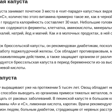
ая капуста
ста занимает почетное 3 место в «хит-параде» капустных видо
«С», количество этого витамина примерно такое же, как в черно
 г продукта калорийность составляет 30 ккал. Небольшие голов
 них содержатся ферменты, клетчатка, аминокислоты, минераль
алий, натрий, йод и магний. Как и в молочных продуктах, в ней
ок брюссельской капусты, он рекомендован диабетикам, поскол
работу поджелудочной железы. Сок обладает противораковым, 
озаживляющим действием, а также защищает организм от разли
дуется брюссельская капуста в период беременности из-за вы
иевой кислоты.
апуста
у выращивают уже на протяжении 5 тысяч лет. Овощ обладает 
о способен выводить из организма примеси тяжелых металлов, 
ать от раковых заболеваний. В пекинской капусте в большом к
мины «А» и «С», лимонная кислота, каротин. Врачи рекомендую
цион людям, больным диабетом, страдающим от нервных расстр