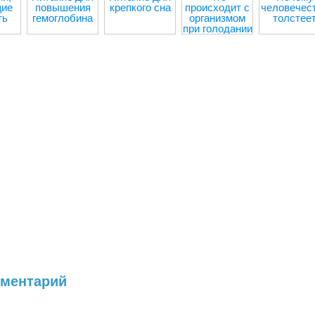
ие
повышения
крепкого сна
происходит с
человечес
ть
гемоглобина
организмом
толстее
при голодании
мментарий