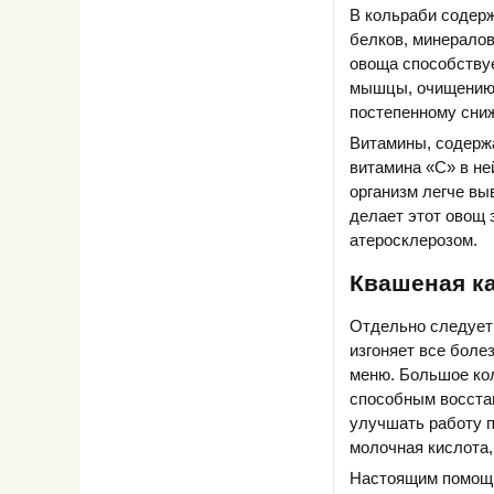
В кольраби содер
белков, минералов
овоща способствуе
мышцы, очищению 
постепенному сниж
Витамины, содержа
витамина «С» в не
организм легче вы
делает этот овощ
атеросклерозом.
Квашеная к
Отдельно следует 
изгоняет все боле
меню. Большое ко
способным восстан
улучшать работу п
молочная кислота
Настоящим помощни