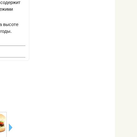
 содержит
вежими
а высоте
 годы.
Польза яиц
Хлорофилл в
Кисель:
Пробиотики