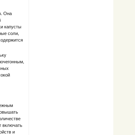
в. Она
й
ки капусты
ные соли,
 содержится
ьку
мочегонным,
чных
сокой
нежным
повышать
оличестве
т включать
ойств и