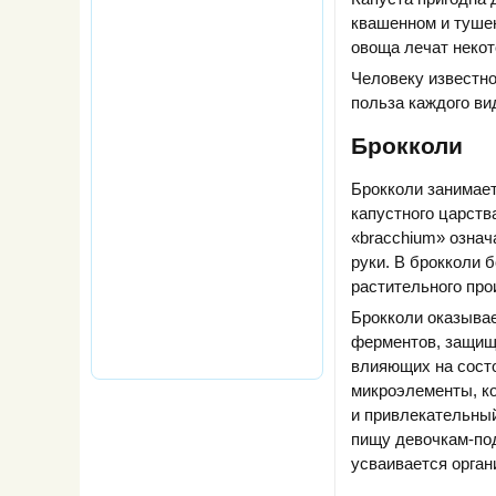
квашенном и тушен
овоща лечат некот
Человеку известно
польза каждого ви
Брокколи
Брокколи занимае
капустного царств
«bracchium» означ
руки. В брокколи 
растительного про
Брокколи оказыва
ферментов, защищ
влияющих на состо
микроэлементы, к
и привлекательный
пищу девочкам-под
усваивается орган