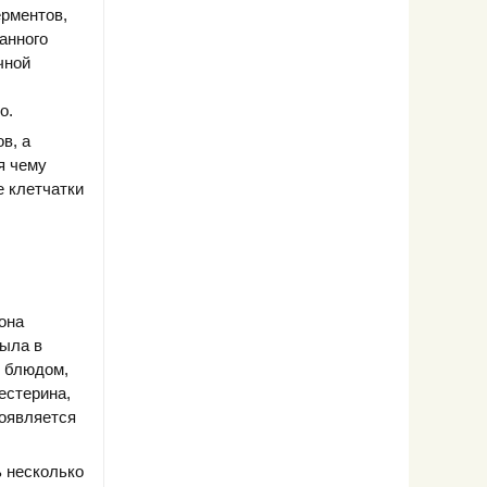
ерментов,
анного
чной
о.
в, а
я чему
е клетчатки
она
была в
м блюдом,
естерина,
появляется
ь несколько