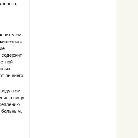
клероза,
аменителем
-кишечного
ие
щ содержит
ветной
ровых
от лишнего
продуктом,
ение в пищу
креплению
ь больным,