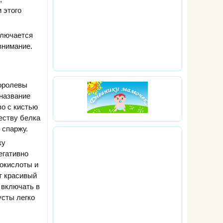
 этого
ключается
внимание.
королевы
 название
во с кистью
еству белка
 спаржу.
ку
егативно
нокислоты и
т красивый
 включать в
усты легко