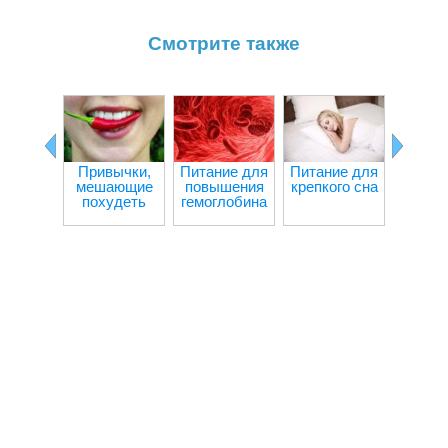
Смотрите также
Привычки,
Питание для
Питание для
Ч
мешающие
повышения
крепкого сна
происх
похудеть
гемоглобина
орган
при гол