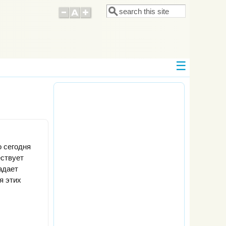
Поиск
Форма поиска
о сегодня
ествует
адает
я этих