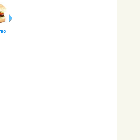
Польза яиц
Хлорофилл в
Кисель:
Пробиотики
тво
вкрутую
продуктах
польза и вред
пребиотики
т
питания
нашем
питании