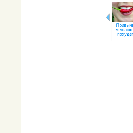
Привычк
мешающ
похуде