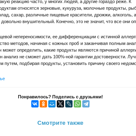
акую реакцию часто, у многих людей, а другие гораздо реже. К
дуктам относятся зерновые, кукуруза, молочные продукты, рыб
олад, сахар, различные пищевые красители, дрожжи, алкоголь, 
к довольно внушительный. Конечно, это не значит, что все они о
щевой непереносимости, ее дифференциации с истинной аллерг
тво методов, начиная с кожных проб и заканчивая полным анал
ч может определить, какие продукты являются причиной аллерги
н анализ не сможет дать 100%-ной гарантии достоверности. Луч
 путем, подбирая продукты, установить причину своего недомо
вье
Понравилось? Поделись с друзьями!
Смотрите также