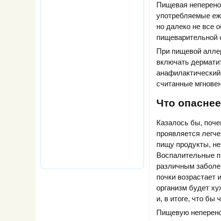
Пищевая неперенос
употребляемые еже
но далеко не все 
пищеварительной 
При пищевой аллер
включать дерматит
анафилактический 
считанные мгновен
Что опаснее
Казалось бы, поче
проявляется легче
пищу продукты, не
Воспалительные пр
различным заболев
почки возрастает 
организм будет ху
и, в итоге, что бы
Пищевую неперенос