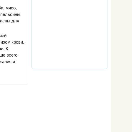
а, мясо,
апельсины.
пасны для
ией
изом крови.
и. К
ше всего
гания и