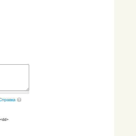
Справка
 <dd>