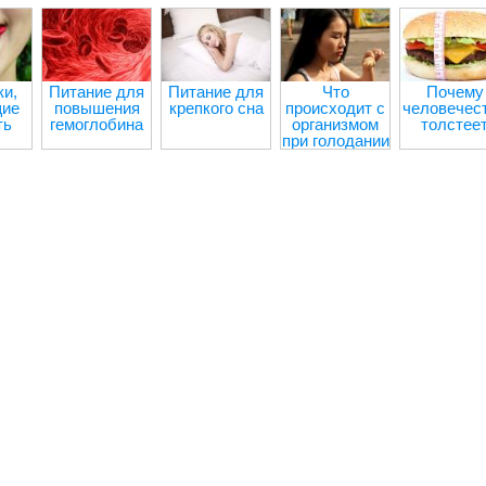
и,
Питание для
Питание для
Что
Почему
ие
повышения
крепкого сна
происходит с
человечес
ть
гемоглобина
организмом
толстее
при голодании