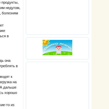
 продукты,
им недугом,
, болезням
ет
аже
ься в
дь она
треблять в
водят к
агрузка на
 А дальше
ись хорошо
ие-то из