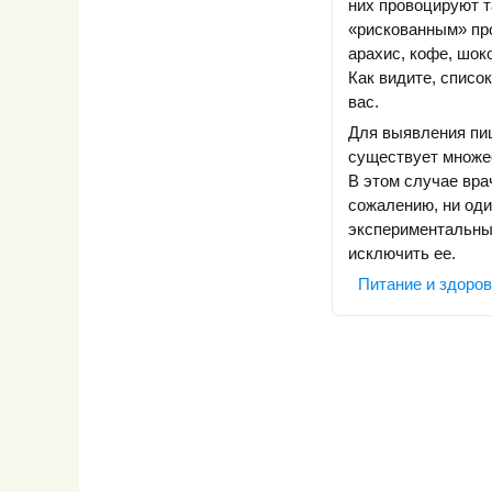
них провоцируют т
«рискованным» про
арахис, кофе, шок
Как видите, списо
вас.
Для выявления пи
существует множес
В этом случае вра
сожалению, ни оди
экспериментальным
исключить ее.
Питание и здоро