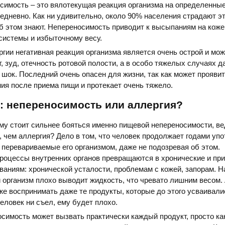
имость – это вялотекущая реакция организма на определенные
дневно. Как ни удивительно, около 90% населения страдают эт
об этом знают. Непереносимость приводит к высыпаниям на коже
системы и избыточному весу.
гии негативная реакция организма является очень острой и мож
, зуд, отечность ротовой полости, а в особо тяжелых случаях д
шок. Последний очень опасен для жизни, так как может проявит
ия после приема пищи и протекает очень тяжело.
: непереносимость или аллергия?
му стоит сильнее бояться именно пищевой непереносимости, ве
, чем аллергия? Дело в том, что человек продолжает годами упо
 перевариваемые его организмом, даже не подозревая об этом.
оцессы внутренних органов превращаются в хронические и при
аниям: хронической усталости, проблемам с кожей, запорам. Н
и организм плохо выводит жидкость, что чревато лишним весом.
же воспринимать даже те продукты, которые до этого усваивал
 человек ни съел, ему будет плохо.
имость может вызвать практически каждый продукт, просто как