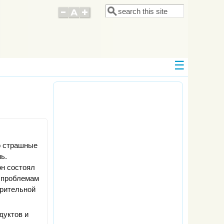
Поиск
Форма поиска
то страшные
ь.
н состоял
к проблемам
арительной
дуктов и