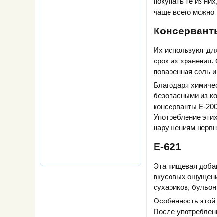
покупать те из ни
чаще всего можно 
Консервант
Их используют для
срок их хранения.
поваренная соль и
Благодаря химиче
безопасными из к
консерванты Е-200
Употребление этих
нарушениям нервн
Е-621
Эта пищевая добав
вкусовых ощущений
сухариков, бульон
Особенность этой 
После употреблени