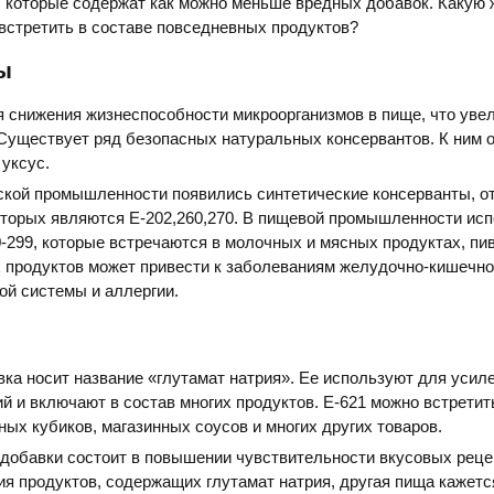
х, которые содержат как можно меньше вредных добавок. Какую
встретить в составе повседневных продуктов?
ы
 снижения жизнеспособности микроорганизмов в пище, что уве
 Существует ряд безопасных натуральных консервантов. К ним 
 уксус.
ской промышленности появились синтетические консерванты, о
оторых являются Е-202,260,270. В пищевой промышленности ис
-299, которые встречаются в молочных и мясных продуктах, пив
 продуктов может привести к заболеваниям желудочно-кишечног
ой системы и аллергии.
ка носит название «глутамат натрия». Ее используют для усил
 и включают в состав многих продуктов. Е-621 можно встретит
ных кубиков, магазинных соусов и многих других товаров.
добавки состоит в повышении чувствительности вкусовых реце
я продуктов, содержащих глутамат натрия, другая пища кажетс