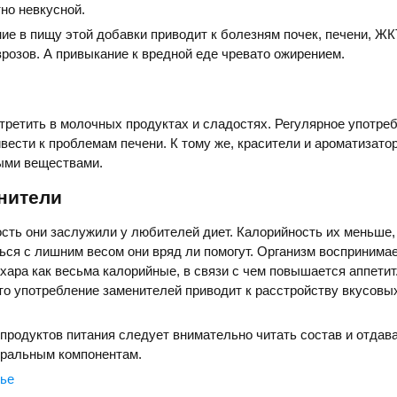
но невкусной.
ие в пищу этой добавки приводит к болезням почек, печени, ЖК
розов. А привыкание к вредной еде чревато ожирением.
третить в молочных продуктах и сладостях. Регулярное употре
вести к проблемам печени. К тому же, красители и ароматизато
ыми веществами.
нители
ть они заслужили у любителей диет. Калорийность их меньше,
ться с лишним весом они вряд ли помогут. Организм воспринима
хара как весьма калорийные, в связи с чем повышается аппетит
что употребление заменителей приводит к расстройству вкусовы
продуктов питания следует внимательно читать состав и отдав
уральным компонентам.
вье