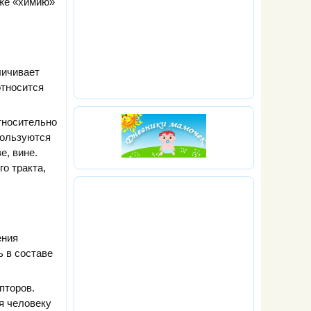
 же «химию»
личивает
относится
тносительно
пользуются
е, вине.
о тракта,
ения
ь в составе
пторов.
я человеку