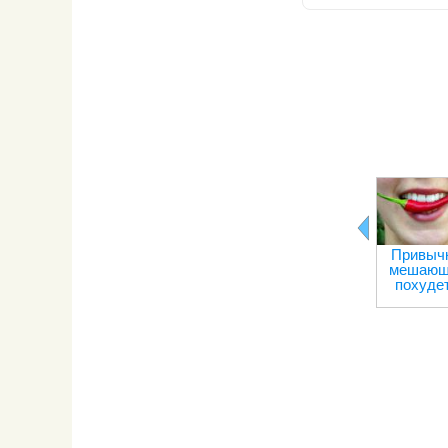
Привычк
мешающ
похуде