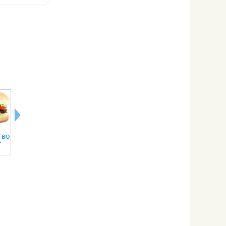
Польза яиц
Хлорофилл в
Кисель:
Пробиотики
тво
вкрутую
продуктах
польза и вред
пребиотики
т
питания
нашем
питании