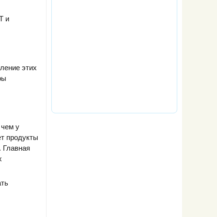
Т и
бление этих
ры
 чем у
ет продукты
. Главная
х
ать