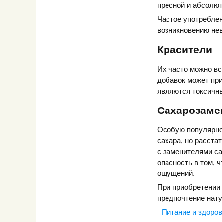
пресной и абсолют
Частое употреблен
возникновению нев
Красители
Их часто можно вс
добавок может при
являются токсичн
Сахарозаме
Особую популярнос
сахара, но расста
с заменителями са
опасность в том, 
ощущений.
При приобретении 
предпочтение нат
Питание и здоро